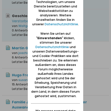
Technologien, um unsere
Letzter Beitrag
28.03.2016, 18:52
Dienste bereitzustellen und
Websiteaktivitäten zu
analysieren. Weitere
Geschlossen, Wichtig:
Gesamtliste von
Einzelheiten finden Sie in
Verstorbenen aus "Unser Danzig"
unserer
Datenschutzrichtlinie
.
von
Wolfgang
0 Antworten
215.705 Hits
0 Likes
Wenn Sie unten auf
Letzter Beitrag
12.04.2008, 17:43
"
Einverstanden
" klicken,
stimmen Sie unserer
Datenschutzrichtlinie
und
Martin Gnoyke oo Anna Maria Gurck
unseren Datenverarbeitungs-
von
joachim1
und Cookie-Praktiken wie dort
6 Antworten
102 Hits
0 Likes
beschrieben zu. Sie erkennen
Letzter Beitrag
05.08.2026, 10:12
außerdem an, dass dieses
Forum möglicherweise
außerhalb Ihres Landes
Hugo Freter
gehostet wird und Sie der
von
susannefreter
Erhebung, Speicherung und
15 Antworten
17.116 Hits
0 Likes
Verarbeitung Ihrer Daten in
Letzter Beitrag
23.07.2026, 17:28
dem Land, in dem dieses Forum
gehostet wird, zustimmen.
Familie Johann Knoll – Herkunft vor der
Auswanderung 1766
We process personal data