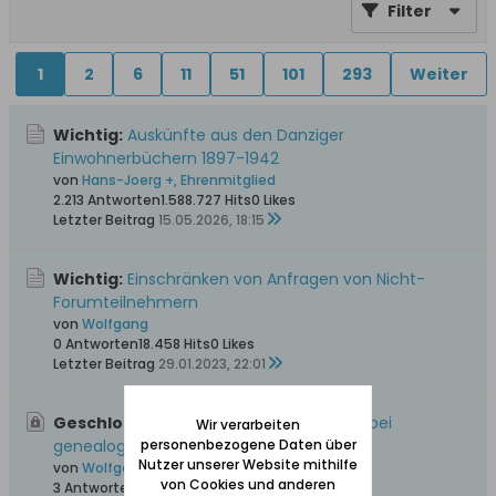
Filter
1
2
6
11
51
101
293
Weiter
Wichtig:
Auskünfte aus den Danziger
Einwohnerbüchern 1897-1942
von
Hans-Joerg +, Ehrenmitglied
2.213 Antworten
1.588.727 Hits
0 Likes
Letzter Beitrag
15.05.2026, 18:15
Wichtig:
Einschränken von Anfragen von Nicht-
Forumteilnehmern
von
Wolfgang
0 Antworten
18.458 Hits
0 Likes
Letzter Beitrag
29.01.2023, 22:01
Geschlossen, Wichtig:
Bitte unbedingt bei
Wir verarbeiten
genealogischen Anfragen beachten
personenbezogene Daten über
Nutzer unserer Website mithilfe
von
Wolfgang
von Cookies und anderen
3 Antworten
57.555 Hits
0 Likes