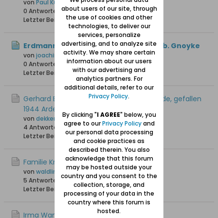
von
Paul Kuhlmann
about users of our site, through
0 Antworten
45 Hits
0 Likes
the use of cookies and other
Letzter Beitrag
22.07.2026, 09:35
technologies, to deliver our
services, personalize
advertising, and to analyze site
Erdmann Krüger oo Cornelia Bahr, geb. Gnoyke
activity. We may share certain
von
joachim1
information about our users
0 Antworten
31 Hits
0 Likes
with our advertising and
Letzter Beitrag
20.07.2026, 20:59
analytics partners. For
additional details, refer to our
Privacy Policy
.
Gerhard Bietau, geb 1921 in Weichselmünde, gefallen
1944 Ardennen
By clicking "
I AGREE
" below, you
von
dekkers01
agree to our
Privacy Policy
and
4 Antworten
120 Hits
0 Likes
our personal data processing
Letzter Beitrag
03.06.2026, 21:57
and cookie practices as
described therein. You also
acknowledge that this forum
Familie Krause aus Stutthof
may be hosted outside your
von
waldling +6.8.2023
country and you consent to the
5 Antworten
1.779 Hits
0 Likes
collection, storage, and
Letzter Beitrag
24.05.2026, 07:27
processing of your data in the
country where this forum is
hosted.
Irma Wanda Jurkiewiz, Danzig