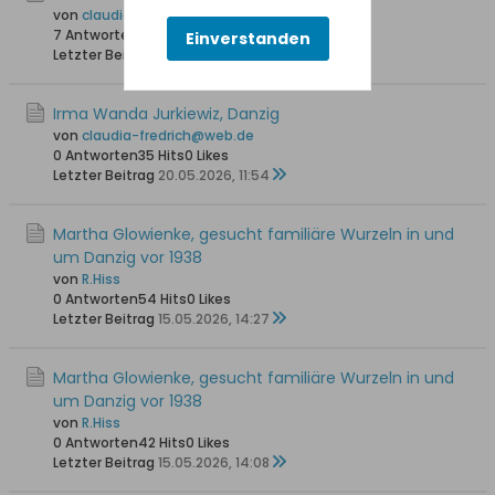
von
claudia-fredrich@web.de
7 Antworten
142 Hits
0 Likes
Einverstanden
Letzter Beitrag
23.05.2026, 09:30
Irma Wanda Jurkiewiz, Danzig
von
claudia-fredrich@web.de
0 Antworten
35 Hits
0 Likes
Letzter Beitrag
20.05.2026, 11:54
Martha Glowienke, gesucht familiäre Wurzeln in und
um Danzig vor 1938
von
R.Hiss
0 Antworten
54 Hits
0 Likes
Letzter Beitrag
15.05.2026, 14:27
Martha Glowienke, gesucht familiäre Wurzeln in und
um Danzig vor 1938
von
R.Hiss
0 Antworten
42 Hits
0 Likes
Letzter Beitrag
15.05.2026, 14:08