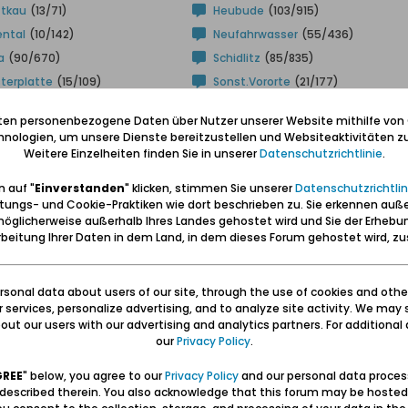
ttkau
(13/71)
Heubude
(103/915)
ental
(10/142)
Neufahrwasser
(55/436)
a
(90/670)
Schidlitz
(85/835)
terplatte
(15/109)
Sonst.Vororte
(21/177)
etipps/-
Gut Essen
(83/470)
(293/2.425)
iten personenbezogene Daten über Nutzer unserer Website mithilfe von
chte
nologien, um unsere Dienste bereitzustellen und Websiteaktivitäten zu
ks/Web-Seiten
(255/1.747)
Geschichten,
Weitere Einzelheiten finden Sie in unserer
Datenschutzrichtlinie
(407/2.446)
.
Poesie
melnswertes
(69/424)
Bücher/Gedruckte
 auf "
Einverstanden
" klicken, stimmen Sie unserer
Datenschutzrichtlin
(340/2.356)
s
tungs- und Cookie-Praktiken wie dort beschrieben zu. Sie erkennen auß
öglicherweise außerhalb Ihres Landes gehostet wird und Sie der Erhebu
ziges
(355/1.753)
Forum-Treffen
(30/1.204)
beitung Ihrer Daten in dem Land, in dem dieses Forum gehostet wird, 
iflichter
(68/198)
sonal data about users of our site, through the use of cookies and othe
und Haff
ur services, personalize advertising, and to analyze site activity. We may 
ut our users with our advertising and analytics partners. For additional d
as Frische Haff mit seinen umgebenden Städten und Dörfern
our
Privacy Policy
.
723
5.497
GREE
" below, you agree to our
Privacy Policy
and our personal data proces
 described therein. You also acknowledge that this forum may be hosted