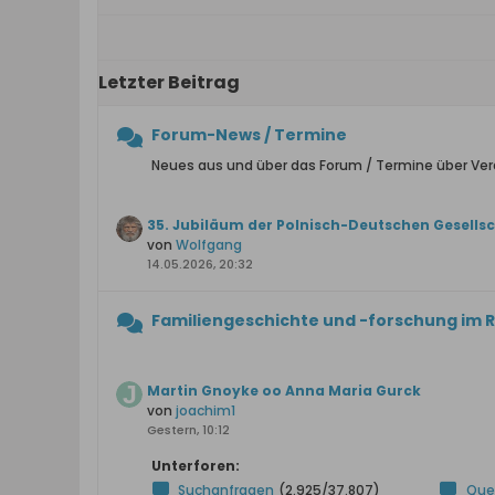
Letzter Beitrag
Forum-News / Termine
Neues aus und über das Forum / Termine über Ve
35. Jubiläum der Polnisch-Deutschen Gesellsch
von
Wolfgang
14.05.2026, 20:32
Familiengeschichte und -forschung im 
Martin Gnoyke oo Anna Maria Gurck
von
joachim1
Gestern, 10:12
Unterforen:
Suchanfragen
(2.925/37.807)
Que