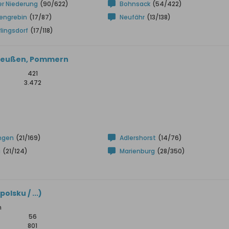
er Niederung
(90/622)
Bohnsack
(54/422)
engrebin
(17/87)
Neufähr
(13/138)
lingsdorf
(17/118)
tpreußen, Pommern
421
3.472
ngen
(21/169)
Adlershorst
(14/76)
a
(21/124)
Marienburg
(28/350)
olsku / ...)
n
56
801