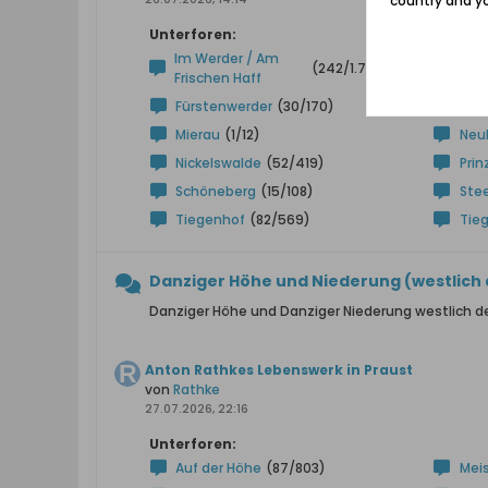
country and yo
Unterforen:
Im Werder / Am
Bod
(242/1.767)
Frischen Haff
Fürstenwerder
(30/170)
Kah
Mierau
(1/12)
Neuk
Nickelswalde
(52/419)
Prin
Schöneberg
(15/108)
Ste
Tiegenhof
(82/569)
Tie
Danziger Höhe und Niederung (westlich 
Danziger Höhe und Danziger Niederung westlich d
Anton Rathkes Lebenswerk in Praust
von
Rathke
27.07.2026, 22:16
Unterforen:
Auf der Höhe
(87/803)
Mei