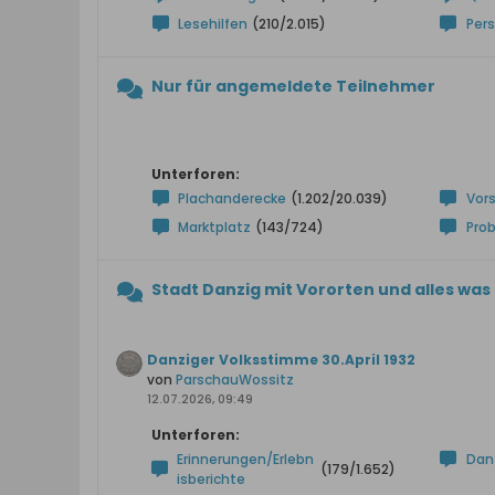
Lesehilfen
(210/2.015)
Pers
Nur für angemeldete Teilnehmer
Unterforen:
Plachanderecke
(1.202/20.039)
Vor
Marktplatz
(143/724)
Pro
Stadt Danzig mit Vororten und alles was 
Danziger Volksstimme 30.April 1932
von
ParschauWossitz
12.07.2026, 09:49
Unterforen:
Erinnerungen/Erlebn
Dan
(179/1.652)
isberichte