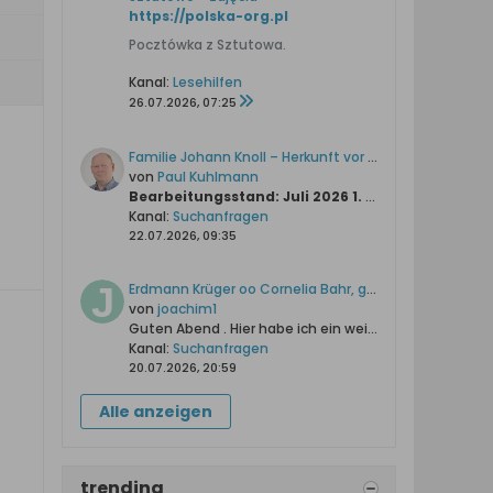
https://polska-org.pl
Pocztówka z Sztutowa.
Kanal:
Lesehilfen
26.07.2026, 07:25
Familie Johann Knoll – Herkunft vor der Auswanderung 1766
von
Paul Kuhlmann
Bearbeitungsstand: Juli 2026
1. Zusammenfassung
Kanal:
Suchanfragen
22.07.2026, 09:35
Erdmann Krüger oo Cornelia Bahr, geb. Gnoyke
von
joachim1
Guten Abend .
Hier habe ich ein weiteres Problem.
KB 
Kanal:
Suchanfragen
20.07.2026, 20:59
Alle anzeigen
trending