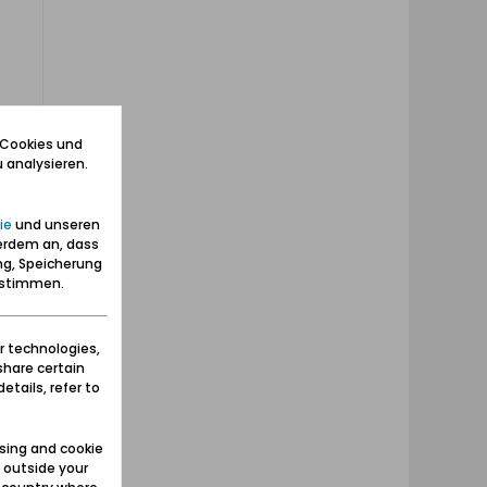
 Cookies und
 analysieren.
ie
und unseren
erdem an, dass
ng, Speicherung
zustimmen.
r technologies,
share certain
etails, refer to
sing and cookie
 outside your