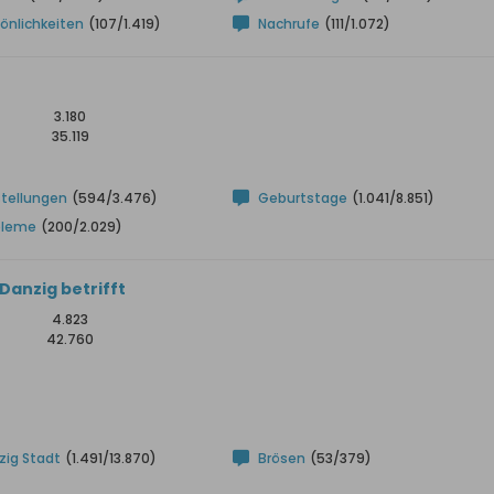
önlichkeiten
(107/1.419)
Nachrufe
(111/1.072)
3.180
35.119
stellungen
(594/3.476)
Geburtstage
(1.041/8.851)
bleme
(200/2.029)
Danzig betrifft
4.823
42.760
zig Stadt
(1.491/13.870)
Brösen
(53/379)