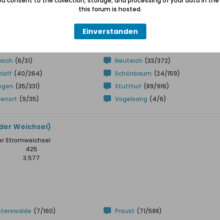
u consent to the collection, storage, and processing of your data in th
this forum is hosted.
enwinkel
(23/123)
Fischerbabke
(13/96)
Einverstanden
lberg
(8/28)
Marienau
(17/91)
irch
(6/31)
Neuteich
(33/372)
zlaff
(40/264)
Schönbaum
(24/159)
egen
(35/331)
Stutthof
(89/916)
genort
(9/35)
Vogelsang
(4/6)
der Weichsel)
er Stromweichsel
425
3.577
sterswalde
(7/160)
Praust
(71/588)