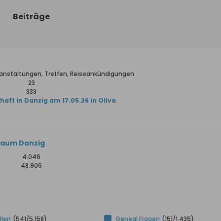
Beiträge
ranstaltungen, Treffen, Reiseankündigungen
23
333
aft in Danzig am 17.05.26 in Oliva
Raum Danzig
4.046
48.906
llen
(541/5.158)
Geneal.Fragen
(151/1.435)