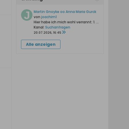
Martin Gnoyke oo Anna Maria Gurck
von
joachim1
Hier habe ich mich wohl verrannt:
1. Familie
Martin Gn
Kanal:
Suchanfragen
20.07.2026, 16:45
Alle anzeigen