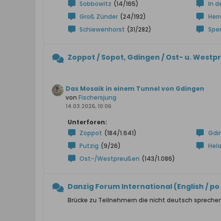
Sobbowitz
(14/165)
In d
Groß Zünder
(24/192)
Herr
Schiewenhorst
(31/282)
Sper
Zoppot / Sopot, Gdingen / Ost- u. Wes
Das Mosaik in einem Tunnel von Gdingen
von
Fischersjung
14.03.2026, 10:06
Unterforen:
Zoppot
(184/1.641)
Gdi
Putzig
(9/26)
Hel
Ost-/Westpreußen
(143/1.086)
Danzig Forum International (English / po p
Brücke zu Teilnehmern die nicht deutsch spreche