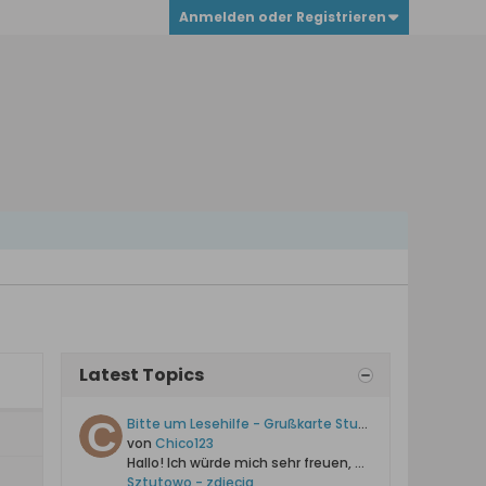
Anmelden oder Registrieren
Latest Topics
Bitte um Lesehilfe - Grußkarte Stutthof
von
Chico123
Hallo!
Ich würde mich sehr freuen, wenn einer von Euch das Handgeschriebene für mich entziffern könnte.
Sztutowo - zdjęcia