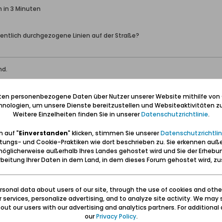
 in 3 Minuten
entlich durchgezogene Linien auf der Straße?
nd.
iten personenbezogene Daten über Nutzer unserer Website mithilfe von
nologien, um unsere Dienste bereitzustellen und Websiteaktivitäten zu
Weitere Einzelheiten finden Sie in unserer
Datenschutzrichtlinie
.
 auf "
Einverstanden
" klicken, stimmen Sie unserer
Datenschutzrichtlin
tungs- und Cookie-Praktiken wie dort beschrieben zu. Sie erkennen auß
öglicherweise außerhalb Ihres Landes gehostet wird und Sie der Erhebu
beitung Ihrer Daten in dem Land, in dem dieses Forum gehostet wird, 
 in 3 Minuten
sonal data about users of our site, through the use of cookies and othe
Hallo Wolf" am Anfang.
ur services, personalize advertising, and to analyze site activity. We may 
ut our users with our advertising and analytics partners. For additional d
our
Privacy Policy
.
nd.