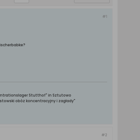
#1
Fischerbabke?
ntrationslager Stutthof" in Sztutowo
towski obóz koncentracyjny i zagłady"
#2