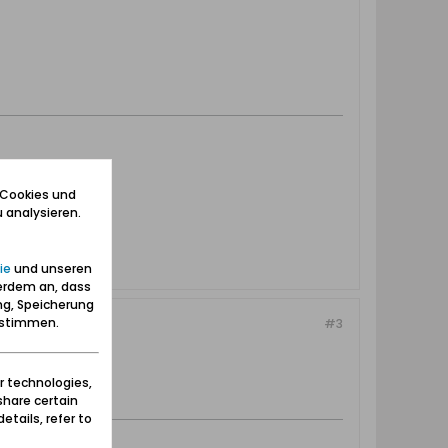
 Cookies und
 analysieren.
ie
und unseren
erdem an, dass
ng, Speicherung
zustimmen.
#3
r technologies,
share certain
etails, refer to