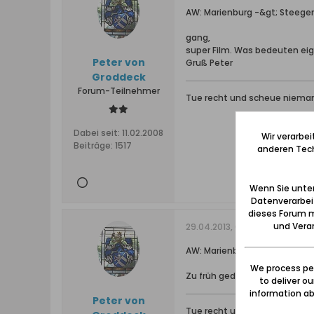
AW: Marienburg -&gt; Steegen
gang,
super Film. Was bedeuten eig
Peter von
Gruß Peter
Groddeck
Forum-Teilnehmer
Tue recht und scheue niema
Dabei seit:
11.02.2008
Wir verarbe
Beiträge:
1517
anderen Tech
Wenn Sie unten
Datenverarbei
dieses Forum m
und Verar
29.04.2013, 07:32
AW: Marienburg -&gt; Steegen
We process per
Zu früh gedrückt. Da fehlte "
to deliver o
information abo
Peter von
Tue recht und scheue niema