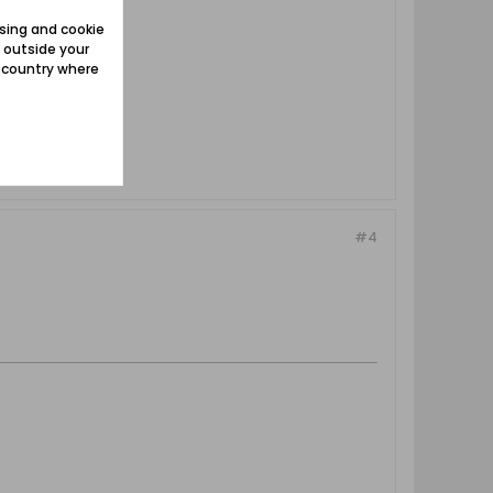
sing and cookie
 outside your
e country where
#4