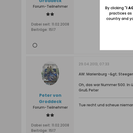
Groddeck
Forum-Teilnehmer
By clicking "
I A
practices as
country and yo
Dabei seit:
11.02.2008
Beiträge:
1517
29.04.2013, 07:33
AW: Marienburg -&gt; Steegen
Oh, das war Nummer 500. In ü
Gruß Peter
Peter von
Groddeck
Tue recht und scheue niema
Forum-Teilnehmer
Dabei seit:
11.02.2008
Beiträge:
1517