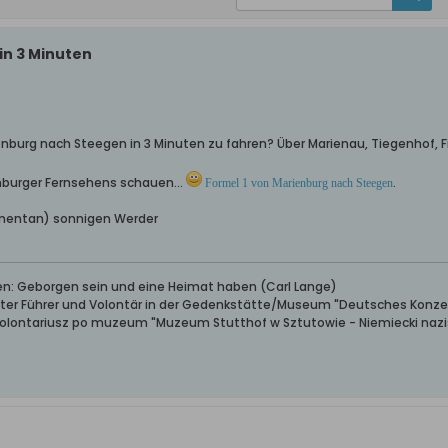
in 3 Minuten
ienburg nach Steegen in 3 Minuten zu fahren? Über Marienau, Tiegenhof, 
nburger Fernsehens schauen...
.
Formel 1 von Marienburg nach Steegen
entan) sonnigen Werder
ben: Geborgen sein und eine Heimat haben (Carl Lange)
erter Führer und Volontär in der Gedenkstätte/Museum "Deutsches Konze
wolontariusz po muzeum "Muzeum Stutthof w Sztutowie - Niemiecki nazis