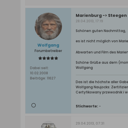
Marienburg -> Steegen 
28.04.2013, 17:19
Schönen guten Nachmittag,
es ist nicht möglich von Mar
Wolfgang
Forumbetreiber
Abwarten und Film des Marie
Schöne Grüße aus dem (mom
Wolfgang
Dabei seit:
10.02.2008
Beiträge:
11627
Das ist die höchste aller Ga
Wolfgang Naujocks: Zertifizi
Certyfikowany przewodnik i 
Stichworte:
-
29.04.2013, 07:31