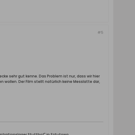
#5
ecke sehr gut kenne. Das Problem ist nur, dass wir hier
 wollen. Der Film stellt natürlich keine Messlatte dar,
ntrationslager Stutthof" in Sztutowo