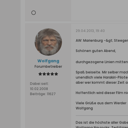
29.04.2013, 19:40
AW: Marienburg -&gt; Steegen
Schönen guten Abend,
Wolfgang
durchgezogene Linien mitten 
Forumbetreiber
Spaß beiseite. Mir selber mac
unendlich viele Harakiri-Pilot
aber wer kommt dieser Zeit
Dabei seit:
10.02.2008
Hoffentlich wird dieser Film 
Beiträge:
11627
Viele Grüße aus dem Werder
Wolfgang
Das ist die höchste aller Ga
Wolfgang Naujocks: Zertifizi