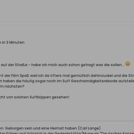
 in 3 Minuten
auf der Straße - habe ich mich auch schon gefragt was die sollen...
ht der Film Spaß weil ich da öfters mal gemütlich dahinzuckel und die Str
en haben die häufig sogar noch im Suff Geschwindigkeitsrekorde aufstellen
 am nächsten?
nicht von solchen Suffköppen gesehen!
ben: Geborgen sein und eine Heimat haben (Carl Lange)
erter Führer und Volontär in der Gedenkstätte/Museum "Deutsches Konze