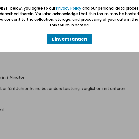
GREE
" below, you agree to our
Privacy Policy
and our personal data proces
 described therein. You also acknowledge that this forum may be hosted
u consent to the collection, storage, and processing of your data in th
this forum is hosted.
Einverstanden
 in 3 Minuten
ber fünf Jahren keine besondere Leistung, verglichen mit anferen.
nd.