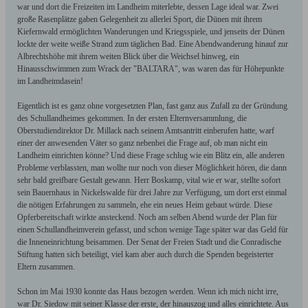
war und dort die Freizeiten im Landheim miterlebte, dessen Lage ideal war. Zwei
große Rasenplätze gaben Gelegenheit zu allerlei Sport, die Dünen mit ihrem
Kiefernwald ermöglichten Wanderungen und Kriegsspiele, und jenseits der Dünen
lockte der weite weiße Strand zum täglichen Bad. Eine Abendwanderung hinauf zur
Albrechtshöhe mit ihrem weiten Blick über die Weichsel hinweg, ein
Hinausschwimmen zum Wrack der "BALTARA", was waren das für Höhepunkte
im Landheimdasein!
Eigentlich ist es ganz ohne vorgesetzten Plan, fast ganz aus Zufall zu der Gründung
des Schullandheimes gekommen. In der ersten Elternversammlung, die
Oberstudiendirektor Dr. Millack nach seinem Amtsantritt einberufen hatte, warf
einer der anwesenden Väter so ganz nebenbei die Frage auf, ob man nicht ein
Landheim einrichten könne? Und diese Frage schlug wie ein Blitz ein, alle anderen
Probleme verblassten, man wollte nur noch von dieser Möglichkeit hören, die dann
sehr bald greifbare Gestalt gewann. Herr Boskamp, vital wie er war, stellte sofort
sein Bauernhaus in Nickelswalde für drei Jahre zur Verfügung, um dort erst einmal
die nötigen Erfahrungen zu sammeln, ehe ein neues Heim gebaut würde. Diese
Opferbereitschaft wirkte ansteckend. Noch am selben Abend wurde der Plan für
einen Schullandheimverein gefasst, und schon wenige Tage später war das Geld für
die Inneneinrichtung beisammen. Der Senat der Freien Stadt und die Conradische
Stiftung hatten sich beteiligt, viel kam aber auch durch die Spenden begeisterter
Eltern zusammen.
Schon im Mai 1930 konnte das Haus bezogen werden. Wenn ich mich nicht irre,
war Dr. Siedow mit seiner Klasse der erste, der hinauszog und alles einrichtete. Aus