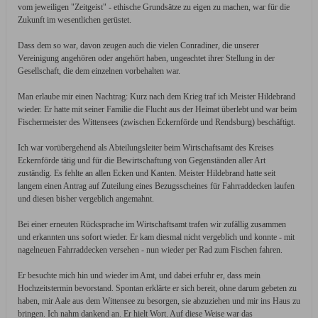
vom jeweiligen "Zeitgeist" - ethische Grundsätze zu eigen zu machen, war für die
Zukunft im wesentlichen gerüstet.
Dass dem so war, davon zeugen auch die vielen Conradiner, die unserer
Vereinigung angehören oder angehört haben, ungeachtet ihrer Stellung in der
Gesellschaft, die dem einzelnen vorbehalten war.
Man erlaube mir einen Nachtrag: Kurz nach dem Krieg traf ich Meister Hildebrand
wieder. Er hatte mit seiner Familie die Flucht aus der Heimat überlebt und war beim
Fischermeister des Wittensees (zwischen Eckernförde und Rendsburg) beschäftigt.
Ich war vorübergehend als Abteilungsleiter beim Wirtschaftsamt des Kreises
Eckernförde tätig und für die Bewirtschaftung von Gegenständen aller Art
zuständig. Es fehlte an allen Ecken und Kanten. Meister Hildebrand hatte seit
langem einen Antrag auf Zuteilung eines Bezugsscheines für Fahrraddecken laufen
und diesen bisher vergeblich angemahnt.
Bei einer erneuten Rücksprache im Wirtschaftsamt trafen wir zufällig zusammen
und erkannten uns sofort wieder. Er kam diesmal nicht vergeblich und konnte - mit
nagelneuen Fahrraddecken versehen - nun wieder per Rad zum Fischen fahren.
Er besuchte mich hin und wieder im Amt, und dabei erfuhr er, dass mein
Hochzeitstermin bevorstand. Spontan erklärte er sich bereit, ohne darum gebeten zu
haben, mir Aale aus dem Wittensee zu besorgen, sie abzuziehen und mir ins Haus zu
bringen. Ich nahm dankend an. Er hielt Wort. Auf diese Weise war das