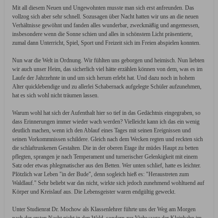
Mit all diesem Neuen und Ungewohnten musste man sich erst anfreunden. Das
vollzog sich aber sehr schnell. Sozusagen über Nacht hatten wir uns an die neuen
Verhältnisse gewöhnt und fanden alles wunderbar, zweckmäßig und angemessen,
insbesondere wenn die Sonne schien und alles in schönstem Licht präsentierte,
zumal dann Unterricht, Spiel, Sport und Freizeit sich im Freien abspielen konnten.
Nun war die Welt in Ordnung. Wir fühlten uns geborgen und heimisch. Nun liebten
wir auch unser Heim, das sicherlich viel hätte erzählen können von dem, was es im
Laufe der Jahrzehnte in und um sich herum erlebt hat. Und dazu noch in hohem
Alter quicklebendige und zu allerlei Schabernack aufgelegte Schüler aufzunehmen,
hat es sich wohl nicht träumen lassen.
Warum wohl hat sich der Aufenthalt hier so tief in das Gedächtnis eingegraben, so
dass Erinnerungen immer wieder wach werden? Vielleicht kann ich das ein wenig
deutlich machen, wenn ich den Ablauf eines Tages mit seinen Ereignissen und
seinen Vorkommnissen schildere. Gleich nach dem Wecken regten und reckten sich
die schlaftrunkenen Gestalten. Die in der oberen Etage ihr müdes Haupt zu betten
pflegten, sprangen je nach Temperament und turnerischer Gelenkigkeit mit einem
Satz oder etwas phlegmatischer aus den Betten. Wer unten schlief, hatte es leichter.
Plötzlich war Leben "in der Bude", denn sogleich hieß es: "Heraustreten zum
Waldlauf." Sehr beliebt war das nicht, wirkte sich jedoch zunehmend wohltuend auf
Körper und Kreislauf aus. Die Lebensgeister waren endgültig geweckt.
Unter Studienrat Dr. Mochow als Klassenlehrer führte uns der Weg am Morgen