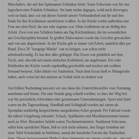
Mitschülers, der auf den Spitznamen Schimkus hörte. Seine Schwester war für uns
logischerweise Fräulein Schimkus. Sie hatte nichts dagegen, wohl auch deswegen,
weil sie fand, dass wir mit dieser Anrede unsere Verbundenheit mit ihr und den
Dank für ihre Kochkünste ausdrücken wollten. In der Küche wirkte außerdem eine
Frau aus dem Dorf, die uns sehr zugetan war. Ohne Aufhebens tat sie fleißig ihre
Arbeit. Zwei von uns Schülern hatten am Tag Küchendienst, der im wesentlichen
aus Geschirrspülen bestand. In großen Zinkwannen wurde das Geschirr gewaschen
und von uns abgetrocknet. In der Küche gab es immer viel Arbeit, natürlich alles per
Hand. Etwa 50 "hungrige Mäuler" satt zu kriegen, war schon recht
arbeitsaufwendig. Es hat aber alles geklappt. Das Essen war pünktlich auf dem
Tisch, und, obwohl auf einem einfachen Kohleherd, nie angebrannt. Der rohe
Holzboden der Küche wurde regelmäßig geschrubbt und trocken mit weißem
Seesand bestreut. Alles blitzte vor Sauberkeit. Nach dem Essen hieß es Mittagsruhe
halten, auch wenn bei den meisten an Schlaf nicht zu denken war.
Am frühen Nachmittag mussten wir uns dann des Unterrichtsstoffes vom Vormittag
annehmen und lernen. Die eine Stunde ging schnell vorüber, so dass der Weg frei
war für persönliche Aktivitäten oder gemeinsame Unternehmungen. Sport und Spiel
waren an der Tagesordnung. Handball und Schlagball wurden auf einem als
Sportplatz notdürftig hergerichteten ausgedienten Acker gespielt. Per Fahrrad wurde
die nähere Umgebung erkundet. Schach, Spielkarten und Musikinstrumente kamen
auch zu Wort. Besonders beliebt waren Tischtennisturniere. Studienrat Schwarze,
selbst kein sportlicher Mann, ließ es sich nicht nehmen, den Sieger trotzdem mit
einer Tafel Schokolade zu belohnen, zumal der haushohe Favorit das Nachsehen
hatte. Dieser hervorragende Mathe-Lehrer hämmerte uns immer wieder ein - mit und