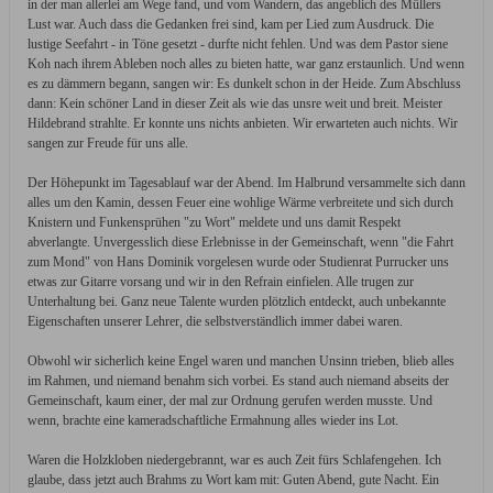
in der man allerlei am Wege fand, und vom Wandern, das angeblich des Müllers
Lust war. Auch dass die Gedanken frei sind, kam per Lied zum Ausdruck. Die
lustige Seefahrt - in Töne gesetzt - durfte nicht fehlen. Und was dem Pastor siene
Koh nach ihrem Ableben noch alles zu bieten hatte, war ganz erstaunlich. Und wenn
es zu dämmern begann, sangen wir: Es dunkelt schon in der Heide. Zum Abschluss
dann: Kein schöner Land in dieser Zeit als wie das unsre weit und breit. Meister
Hildebrand strahlte. Er konnte uns nichts anbieten. Wir erwarteten auch nichts. Wir
sangen zur Freude für uns alle.
Der Höhepunkt im Tagesablauf war der Abend. Im Halbrund versammelte sich dann
alles um den Kamin, dessen Feuer eine wohlige Wärme verbreitete und sich durch
Knistern und Funkensprühen "zu Wort" meldete und uns damit Respekt
abverlangte. Unvergesslich diese Erlebnisse in der Gemeinschaft, wenn "die Fahrt
zum Mond" von Hans Dominik vorgelesen wurde oder Studienrat Purrucker uns
etwas zur Gitarre vorsang und wir in den Refrain einfielen. Alle trugen zur
Unterhaltung bei. Ganz neue Talente wurden plötzlich entdeckt, auch unbekannte
Eigenschaften unserer Lehrer, die selbstverständlich immer dabei waren.
Obwohl wir sicherlich keine Engel waren und manchen Unsinn trieben, blieb alles
im Rahmen, und niemand benahm sich vorbei. Es stand auch niemand abseits der
Gemeinschaft, kaum einer, der mal zur Ordnung gerufen werden musste. Und
wenn, brachte eine kameradschaftliche Ermahnung alles wieder ins Lot.
Waren die Holzkloben niedergebrannt, war es auch Zeit fürs Schlafengehen. Ich
glaube, dass jetzt auch Brahms zu Wort kam mit: Guten Abend, gute Nacht. Ein