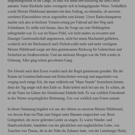
Begrüßungstrunk in die Länge, so dass wir allein den Rückweg auf dem Deich
antraten. Seine Rückkehr indes verzögerte sich in beängstigender Weise. Schließlich
wurde Meister Hildebrand alarmiert mit dem Auftrag, zu erkunden, ob unserem
verehrten Klassenlehrer etwas zugestoßen sein könnte. Unser Badeschutzpatron
machte sich also in höchster Verantwortung per Fahrrad auf den Weg nach
Schönbaum. Es stellte sich heraus, dass die Sorge um sein Wohlergehen
unbegründet war. Es war im Hause Pfahl, wie nicht anders zu erwarten und
Danziger Gastfreundschaft angemessen, nicht bei einem Machandel geblieben,
wodurch sich der Rückmarsch nach Nickelswalde mehr und mehr verzögerte.
Meister Hildebrand sorgte auf dem gemeinsamen Rückweg für Geleitschutz und
Sicherheit im Straßenverkehr. Und am nächsten Morgen war die Welt wieder in
Ordnung. Alles ging seinen gewohnten Gang.
Die Abende nach dem Essen wurden nach der Regel gemeinsam gestaltet. Bis der
Kamin im Gemeinschaftsraum mit Holzscheiten versorgt und angezündet war,
verging noch einige Zeit, die man vielleicht mit "blaue Stunde" bezeichnen könnte,
denn der Tag neigte sich dem Ende zu. Ruhe kehrte auch bei uns ein. Es schien, als
ob die Natur im Glänze der Abendsonne Einkehr hielt. Es war wirklich Feierabend
in des Wortes ursprünglicher Bedeutung. Uns war wirklich zum Feiern zumute.
In dieser Stimmung begaben wir uns des öfteren zu unserem Meister Hildebrand,
vor dessen Kate ein Platz zum Singen unter Bäumen eingerichtet war. Beste
Gelegenheit, die zuvor gelernten Lieder zu singen. Es waren Wander- und
Handwerkslieder, handelten von der glücklichen und unglücklichen Liebe, von
Ännchen von Tharau, die in der Nähe ihr Zuhause hatte, von der Lüneburger Heide,