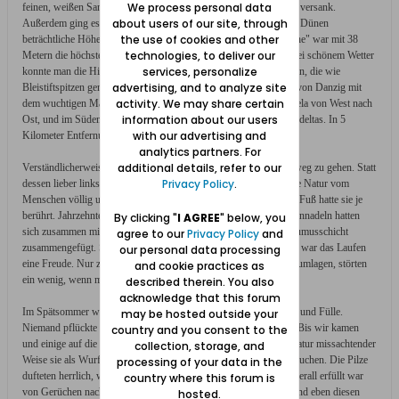
We process personal data
feinen, weißen Sand zu kämpfen hatte und bei jedem Schritt darin versank.
about users of our site, through
Außerdem ging es ständig bergauf und bergab, wie überhaupt die Dünen
the use of cookies and other
beträchtliche Höhen aufzuweisen hatten. Die "Prinz-Albrecht-Höhe" war mit 38
technologies, to deliver our
Metern die höchste. Sie bot einen besonders schönen Ausblick. Bei schönem Wetter
services, personalize
konnte man die Himmelfahrtskirchtürme von Neufahrwasser sehen, die wie
advertising, and to analyze site
Bleistiftspitzen gen Himmel ragten. Natürlich auch die Silhouette von Danzig mit
activity. We may share certain
dem wuchtigen Marienturm. Im Norden zog sich die Halbinsel Hela von West nach
information about our users
Ost, und im Süden verlor sich der Blick in der Weite des Weichseldeltas. In 5
with our advertising and
Kilometer Entfernung erkannte man die Kirche von Schönbaum.
analytics partners. For
additional details, refer to our
Verständlicherweise vermieden wir es, den beschwerlichen Sandweg zu gehen. Statt
Privacy Policy
.
dessen lieber links und rechts davon durch den Wald. Hier war die Natur vom
Menschen völlig unberührt und ganz sich selbst überlassen. Kein Fuß hatte sie je
berührt. Jahrzehntelang abgefallene und zuunterst verrottete Tannennadeln hatten
By clicking "
I AGREE
" below, you
sich zusammen mit Gras und anderen Pflanzen zu einer dicken Humusschicht
agree to our
Privacy Policy
and
zusammengefügt. Sie war so weich wie ein kostbarer Teppich. So war das Laufen
our personal data processing
eine Freude. Nur zahlreiche Kruschken, die überall am Boden herumlagen, störten
and cookie practices as
ein wenig, wenn man unbeabsichtigt darauf trat.
described therein. You also
acknowledge that this forum
Im Spätsommer wuchsen Pilze, vornehmlich Butterpilze, in Hülle und Fülle.
may be hosted outside your
Niemand pflückte sie. Anscheinend waren sie für niemand nütze. Bis wir kamen
country and you consent to the
und einige auf die Idee kamen, sie zu pflücken und damit in die Natur missachtender
collection, storage, and
Weise sie als Wurfgeschosse a la "Schneeballschlacht" zu missbrauchen. Die Pilze
processing of your data in the
dufteten herrlich, wie überhaupt die Luft in diesem Dünenwald überall erfüllt war
country where this forum is
von Gerüchen nach Kiefernharz, Tannennadeln, Moos, Gräsern und eben diesen
hosted.