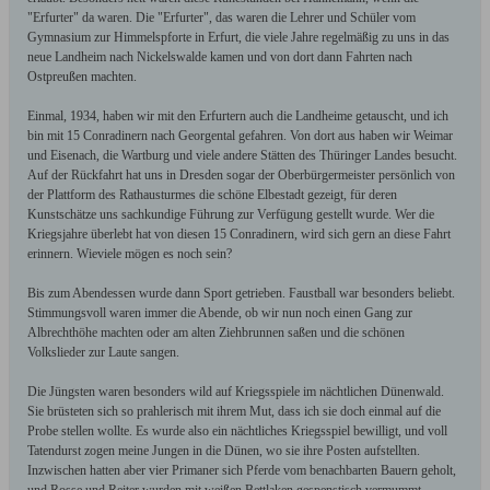
"Erfurter" da waren. Die "Erfurter", das waren die Lehrer und Schüler vom
Gymnasium zur Himmelspforte in Erfurt, die viele Jahre regelmäßig zu uns in das
neue Landheim nach Nickelswalde kamen und von dort dann Fahrten nach
Ostpreußen machten.
Einmal, 1934, haben wir mit den Erfurtern auch die Landheime getauscht, und ich
bin mit 15 Conradinern nach Georgental gefahren. Von dort aus haben wir Weimar
und Eisenach, die Wartburg und viele andere Stätten des Thüringer Landes besucht.
Auf der Rückfahrt hat uns in Dresden sogar der Oberbürgermeister persönlich von
der Plattform des Rathausturmes die schöne Elbestadt gezeigt, für deren
Kunstschätze uns sachkundige Führung zur Verfügung gestellt wurde. Wer die
Kriegsjahre überlebt hat von diesen 15 Conradinern, wird sich gern an diese Fahrt
erinnern. Wieviele mögen es noch sein?
Bis zum Abendessen wurde dann Sport getrieben. Faustball war besonders beliebt.
Stimmungsvoll waren immer die Abende, ob wir nun noch einen Gang zur
Albrechthöhe machten oder am alten Ziehbrunnen saßen und die schönen
Volkslieder zur Laute sangen.
Die Jüngsten waren besonders wild auf Kriegsspiele im nächtlichen Dünenwald.
Sie brüsteten sich so prahlerisch mit ihrem Mut, dass ich sie doch einmal auf die
Probe stellen wollte. Es wurde also ein nächtliches Kriegsspiel bewilligt, und voll
Tatendurst zogen meine Jungen in die Dünen, wo sie ihre Posten aufstellten.
Inzwischen hatten aber vier Primaner sich Pferde vom benachbarten Bauern geholt,