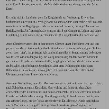
ihm. Über Fehlleistungen bei uns war er immer sichtlich enttäuscht, schimpfte aber
nicht. Das Äußerste, was er sich als Missfallensäußerung abrang, war ein: Mon
Dieu!
Er stellte sich im Landheim gern für Ringkämpfe zur Verfügung. Er war dann
buchstäblich einer von uns, verfügte aber ob seines Alters über mehr Kraft. Deshalb
rangelte er in der Regel gegen mehrere auf einmal. Je mehr, desto größer war das
Beifallsgejohle. An Autorität büßte er nichts ein. Sein Können als Lehrer und seine
Einstellung zu uns waren allein entscheidend. Wir respektierten ihn nach wie vor.
Auch Oberlehrer Auer, der in den unteren Klassen unser Turnlehrer war und uns
partout das Marschieren im Gleichschritt und Vierereihen mit schneidigem "links -
zwei - drei - vier", mit präzisem Abstand und makelloser Seitenrichtung beibringen
wollte, was wir stinklangweilig und völlig überflüssig fanden, war im Landheim
ganz anders. Er gab sich liebenswürdig, umgänglich und gesprächig. Zwar immer
ein bisschen mit erhobenem Zeigefinger, aber stets wohlmeinend mit seinen
Ratschlägen. Er konnte uns etwas geben. Im Landheim war eben alles anders.
Übrigens, sein Botanikunterricht war Klasse.
An einem Nachmittag, unter Dr. Mochow, wanderten wir auf dem Deich gen Süden
nach Schönbaum, einem Kirchdorf. Hier wohnte und lehrte ein ehemaliger
Zeichenlehrer des Conradinums mit dem Namen Pfahl. Wir besuchten ihn, und die
Freude des Wiedersehens war groß und gegenseitig. Er bewirtete uns mit Äpfeln
aus seinem Garten, bis der Vorrat erschöpft war. Dr. Mochow wurde natürlich zu
einem Machandel in die gute Stube gebeten. Erwartungsgemäß zog sich der