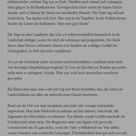
erlebnisreicher, schöner Tag war zu Ende. Draußen noch einmal Luft schnappen,
dann ging es in die Buntkarierten. Unvergesslich schön waren die klaren Nächte
damals, und es blitzten die Sterne am mondhellen Himmel. Die Natur lag still und
friedvoll da. Tau machte sich breit. Hier und da ein Vogellaut. In der Schlafscheune
löschte der Lehrer die Stalllaterne. Allen eine gute Nacht!
Die Tage im alten Landheim, das sich wie selbstverständlich harmonisch in die
Landschaft einfügte, waren für mich die schönsten und prägendsten. Die Idylle
dieses alten Hauses verbreitete drinnen wie draußen ein wohliges Gefühl der
Geborgenheit. Es ließ sich nicht verpflanzen.
So war der Aufenthalt später im neuen und komfortableren Landheim nicht mehr
von derartigen Empfindungen begleitet. Es war ein bisschen zur Routine geworden,
nicht mehr so aufregend. Schade. Man war wohl auch inzwischen erwachsen
geworden.
Bei Rückschau kann man wohl mit Fug und Recht feststellen, dass die Zeiten im
Landschulheim uns allen ein unbeschwertes Dasein bescherten.
Rund um die Uhr war man zusammen und mehr oder weniger aufeinander
angewiesen. Man hatte Rücksicht zu nehmen auf den anderen, man lernte, die
Eigenarten des Mitschülers zu tolerieren. Das übliche soziale Gefälle innerhalb der
Schülerschaft störte nicht. Die Begüterten unter uns fügten sich gut in die
Gemeinschaft ein. Es galt nichts, wenn der Vater wohlhabend war. Was zählte,
waren Charakter und schulische Leistungen. Überheblichkeit kam gar nicht erst auf.