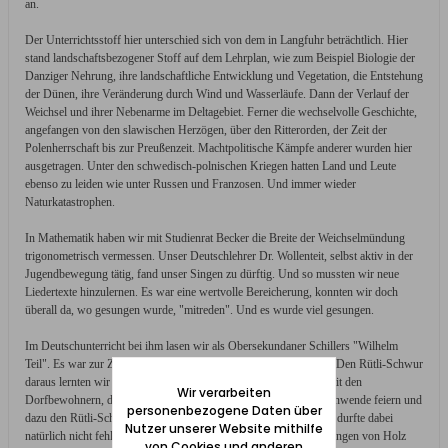
an.
Der Unterrichtsstoff hier unterschied sich von dem in Langfuhr beträchtlich. Hier
stand landschaftsbezogener Stoff auf dem Lehrplan, wie zum Beispiel Biologie der
Danziger Nehrung, ihre landschaftliche Entwicklung und Vegetation, die Entstehung
der Dünen, ihre Veränderung durch Wind und Wasserläufe. Dann der Verlauf der
Weichsel und ihrer Nebenarme im Deltagebiet. Ferner die wechselvolle Geschichte,
angefangen von den slawischen Herzögen, über den Ritterorden, der Zeit der
Polenherrschaft bis zur Preußenzeit. Machtpolitische Kämpfe anderer wurden hier
ausgetragen. Unter den schwedisch-polnischen Kriegen hatten Land und Leute
ebenso zu leiden wie unter Russen und Franzosen. Und immer wieder
Naturkatastrophen.
In Mathematik haben wir mit Studienrat Becker die Breite der Weichselmündung
trigonometrisch vermessen. Unser Deutschlehrer Dr. Wollenteit, selbst aktiv in der
Jugendbewegung tätig, fand unser Singen zu dürftig. Und so mussten wir neue
Liedertexte hinzulernen. Es war eine wertvolle Bereicherung, konnten wir doch
überall da, wo gesungen wurde, "mitreden". Und es wurde viel gesungen.
Im Deutschunterricht bei ihm lasen wir als Obersekundaner Schillers "Wilhelm
Teil". Es war zur Zeit der Sommersonnenwende des Jahres 1933. Den Rütli-Schwur
daraus lernten wir mit verteilten Rollen auswendig. Gemeinsam mit den
Wir verarbeiten
Dorfbewohnern, die wir eingeladen hatten, wollten wir die Sonnenwende feiern und
personenbezogene Daten über
dazu den Rütli-Schwur aufführen. Das übliche Sonnenwendfeuer durfte dabei
Nutzer unserer Website mithilfe
natürlich nicht fehlen. Den ganzen Nachmittag über hatten wir Mengen von Holz
von Cookies und anderen