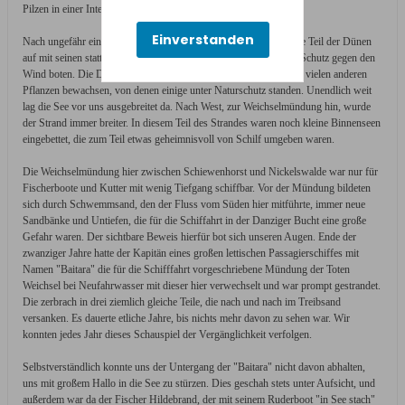
Pilzen in einer Intensität, die unvergleichlich war.
Einverstanden
Nach ungefähr einem Kilometer tat sich uns dann der unbewaldete Teil der Dünen
auf mit seinen stattlichen Hügeln und Tälern, die uns zur See hin Schutz gegen den
Wind boten. Die Dünen waren mit Strandhafer, Stranddisteln und vielen anderen
Pflanzen bewachsen, von denen einige unter Naturschutz standen. Unendlich weit
lag die See vor uns ausgebreitet da. Nach West, zur Weichselmündung hin, wurde
der Strand immer breiter. In diesem Teil des Strandes waren noch kleine Binnenseen
eingebettet, die zum Teil etwas geheimnisvoll von Schilf umgeben waren.
Die Weichselmündung hier zwischen Schiewenhorst und Nickelswalde war nur für
Fischerboote und Kutter mit wenig Tiefgang schiffbar. Vor der Mündung bildeten
sich durch Schwemmsand, den der Fluss vom Süden hier mitführte, immer neue
Sandbänke und Untiefen, die für die Schiffahrt in der Danziger Bucht eine große
Gefahr waren. Der sichtbare Beweis hierfür bot sich unseren Augen. Ende der
zwanziger Jahre hatte der Kapitän eines großen lettischen Passagierschiffes mit
Namen "Baitara" die für die Schifffahrt vorgeschriebene Mündung der Toten
Weichsel bei Neufahrwasser mit dieser hier verwechselt und war prompt gestrandet.
Die zerbrach in drei ziemlich gleiche Teile, die nach und nach im Treibsand
versanken. Es dauerte etliche Jahre, bis nichts mehr davon zu sehen war. Wir
konnten jedes Jahr dieses Schauspiel der Vergänglichkeit verfolgen.
Selbstverständlich konnte uns der Untergang der "Baitara" nicht davon abhalten,
uns mit großem Hallo in die See zu stürzen. Dies geschah stets unter Aufsicht, und
außerdem war da der Fischer Hildebrand, der mit seinem Ruderboot "in See stach"