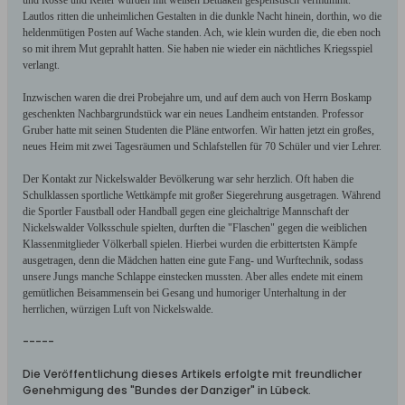
und Rosse und Reiter wurden mit weißen Bettlaken gespenstisch vermummt.
Lautlos ritten die unheimlichen Gestalten in die dunkle Nacht hinein, dorthin, wo die
heldenmütigen Posten auf Wache standen. Ach, wie klein wurden die, die eben noch
so mit ihrem Mut geprahlt hatten. Sie haben nie wieder ein nächtliches Kriegsspiel
verlangt.
Inzwischen waren die drei Probejahre um, und auf dem auch von Herrn Boskamp
geschenkten Nachbargrundstück war ein neues Landheim entstanden. Professor
Gruber hatte mit seinen Studenten die Pläne entworfen. Wir hatten jetzt ein großes,
neues Heim mit zwei Tagesräumen und Schlafstellen für 70 Schüler und vier Lehrer.
Der Kontakt zur Nickelswalder Bevölkerung war sehr herzlich. Oft haben die
Schulklassen sportliche Wettkämpfe mit großer Siegerehrung ausgetragen. Während
die Sportler Faustball oder Handball gegen eine gleichaltrige Mannschaft der
Nickelswalder Volksschule spielten, durften die "Flaschen" gegen die weiblichen
Klassenmitglieder Völkerball spielen. Hierbei wurden die erbittertsten Kämpfe
ausgetragen, denn die Mädchen hatten eine gute Fang- und Wurftechnik, sodass
unsere Jungs manche Schlappe einstecken mussten. Aber alles endete mit einem
gemütlichen Beisammensein bei Gesang und humoriger Unterhaltung in der
herrlichen, würzigen Luft von Nickelswalde.
-----
Die Veröffentlichung dieses Artikels erfolgte mit freundlicher
Genehmigung des "Bundes der Danziger" in Lübeck.