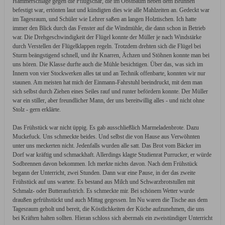
Hammerschläge gegen die Pflugschar, die im Obstbaum neben dem Brunnen
befestigt war, ertönten laut und kündigten dies wie alle Mahlzeiten an. Gedeckt war
im Tagesraum, und Schüler wie Lehrer saßen an langen Holztischen. Ich hatte
immer den Blick durch das Fenster auf die Windmühle, die dann schon in Betrieb
war. Die Drehgeschwindigkeit der Flügel konnte der Müller je nach Windstärke
durch Verstellen der Flügelklappen regeln. Trotzdem drehten sich die Flügel bei
Sturm beängstigend schnell, und ihr Knarren, Ächzen und Stöhnen konnte man bei
uns hören. Die Klasse durfte auch die Mühle besichtigen. Über das, was sich im
Innern von vier Stockwerken alles tat und an Technik offenbarte, konnten wir nur
staunen. Am meisten hat mich der Einmann-Fahrstuhl beeindruckt, mit dem man
sich selbst durch Ziehen eines Seiles rauf und runter befördern konnte. Der Müller
war ein stiller, aber freundlicher Mann, der uns bereitwillig alles - und nicht ohne
Stolz - gern erklärte.
Das Frühstück war nicht üppig. Es gab ausschließlich Marmeladenbrote. Dazu
Muckefuck. Uns schmeckte beides. Und selbst die von Hause aus Verwöhnten
unter uns meckerten nicht. Jedenfalls wurden alle satt. Das Brot vom Bäcker im
Dorf war kräftig und schmackhaft. Allerdings klagte Studienrat Purrucker, er würde
Sodbrennen davon bekommen. Ich merkte nichts davon. Nach dem Frühstück
begann der Unterricht, zwei Stunden. Dann war eine Pause, in der das zweite
Frühstück auf uns wartete. Es bestand aus Milch und Schwarzbrotstullen mit
Schmalz- oder Butteraufstrich. Es schmeckte mir. Bei schönem Wetter wurde
draußen gefrühstückt und auch Mittag gegessen. Im Nu waren die Tische aus dem
Tagesraum geholt und bereit, die Köstlichkeiten der Küche aufzunehmen, die uns
bei Kräften halten sollten. Hieran schloss sich abermals ein zweistündiger Unterricht