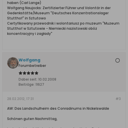
haben (Carl Lange)
Wolfgang Naujocks: Zertifizierter Führer und Volontär in der
Gedenkstätte/Museum "Deutsches Konzentrationslager
Stutthof" in Sztutowo
Certyfikowany przewodnik i wolontariusz po muzeum "Muzeum
Stutthof w Sztutowie - Niemiecki nazistowski obóz
koncentracyjny i zagłady"
Wolfgang
Forumbetreiber
Dabei seit:
10.02.2008
Beiträge:
11627
28.02.2012, 17:31
#3
AW: Das Landschulheim des Conradinums in Nickelswalde
Schönen guten Nachmittag,