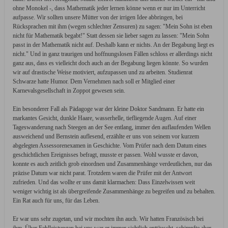
ohne Monokel -, dass Mathematik jeder lernen könne wenn er nur im Unterricht
aufpasse. Wir sollten unsere Mütter von der irrigen Idee abbringen, bei
Rücksprachen mit ihm (wegen schlechter Zensuren) zu sagen: "Mein Sohn ist eben
nicht für Mathematik begabt!" Statt dessen sie lieber sagen zu lassen: "Mein Sohn
passt in der Mathematik nicht auf. Deshalb kann er nichts. An der Begabung liegt es
nicht." Und in ganz traurigen und hoffnungslosen Fällen schloss er allerdings nicht
ganz aus, dass es vielleicht doch auch an der Begabung liegen könnte. So wurden
wir auf drastische Weise motiviert, aufzupassen und zu arbeiten. Studienrat
Schwarze hatte Humor. Dem Vernehmen nach soll er Mitglied einer
Karnevalsgesellschaft in Zoppot gewesen sein.
Ein besonderer Fall als Pädagoge war der kleine Doktor Sandmann. Er hatte ein
markantes Gesicht, dunkle Haare, wasserhelle, tiefliegende Augen. Auf einer
Tageswanderung nach Steegen an der See entlang, immer den auflaufenden Wellen
ausweichend und Bernstein auflesend, erzählte er uns von seinem vor kurzem
abgelegten Assessorenexamen in Geschichte. Vom Prüfer nach dem Datum eines
geschichtlichen Ereignisses befragt, musste er passen. Wohl wusste er davon,
konnte es auch zeitlich grob einordnen und Zusammenhänge verdeutlichen, nur das
präzise Datum war nicht parat. Trotzdem waren die Prüfer mit der Antwort
zufrieden. Und das wollte er uns damit klarmachen: Dass Einzelwissen weit
weniger wichtig ist als übergreifende Zusammenhänge zu begreifen und zu behalten.
Ein Rat auch für uns, für das Leben.
Er war uns sehr zugetan, und wir mochten ihn auch. Wir hatten Französisch bei