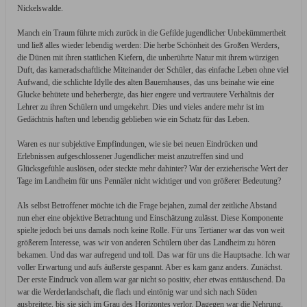
Nickelswalde.
Manch ein Traum führte mich zurück in die Gefilde jugendlicher Unbekümmertheit
und ließ alles wieder lebendig werden: Die herbe Schönheit des Großen Werders,
die Dünen mit ihren stattlichen Kiefern, die unberührte Natur mit ihrem würzigen
Duft, das kameradschaftliche Miteinander der Schüler, das einfache Leben ohne viel
Aufwand, die schlichte Idylle des alten Bauernhauses, das uns beinahe wie eine
Glucke behütete und beherbergte, das hier engere und vertrautere Verhältnis der
Lehrer zu ihren Schülern und umgekehrt. Dies und vieles andere mehr ist im
Gedächtnis haften und lebendig geblieben wie ein Schatz für das Leben.
Waren es nur subjektive Empfindungen, wie sie bei neuen Eindrücken und
Erlebnissen aufgeschlossener Jugendlicher meist anzutreffen sind und
Glücksgefühle auslösen, oder steckte mehr dahinter? War der erzieherische Wert der
Tage im Landheim für uns Pennäler nicht wichtiger und von größerer Bedeutung?
Als selbst Betroffener möchte ich die Frage bejahen, zumal der zeitliche Abstand
nun eher eine objektive Betrachtung und Einschätzung zulässt. Diese Komponente
spielte jedoch bei uns damals noch keine Rolle. Für uns Tertianer war das von weit
größerem Interesse, was wir von anderen Schülern über das Landheim zu hören
bekamen. Und das war aufregend und toll. Das war für uns die Hauptsache. Ich war
voller Erwartung und aufs äußerste gespannt. Aber es kam ganz anders. Zunächst.
Der erste Eindruck von allem war gar nicht so positiv, eher etwas enttäuschend. Da
war die Werderlandschaft, die flach und eintönig war und sich nach Süden
ausbreitete, bis sie sich im Grau des Horizontes verlor. Dagegen war die Nehrung,