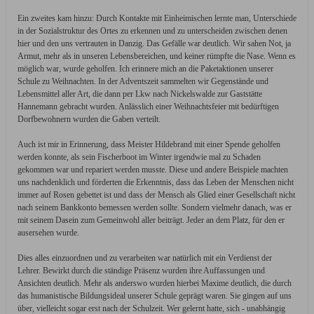
Ein zweites kam hinzu: Durch Kontakte mit Einheimischen lernte man, Unterschiede
in der Sozialstruktur des Ortes zu erkennen und zu unterscheiden zwischen denen
hier und den uns vertrauten in Danzig. Das Gefälle war deutlich. Wir sahen Not, ja
Armut, mehr als in unseren Lebensbereichen, und keiner rümpfte die Nase. Wenn es
möglich war, wurde geholfen. Ich erinnere mich an die Paketaktionen unserer
Schule zu Weihnachten. In der Adventszeit sammelten wir Gegenstände und
Lebensmittel aller Art, die dann per Lkw nach Nickelswalde zur Gaststätte
Hannemann gebracht wurden. Anlässlich einer Weihnachtsfeier mit bedürftigen
Dorfbewohnern wurden die Gaben verteilt.
Auch ist mir in Erinnerung, dass Meister Hildebrand mit einer Spende geholfen
werden konnte, als sein Fischerboot im Winter irgendwie mal zu Schaden
gekommen war und repariert werden musste. Diese und andere Beispiele machten
uns nachdenklich und förderten die Erkenntnis, dass das Leben der Menschen nicht
immer auf Rosen gebettet ist und dass der Mensch als Glied einer Gesellschaft nicht
nach seinem Bankkonto bemessen werden sollte. Sondern vielmehr danach, was er
mit seinem Dasein zum Gemeinwohl aller beiträgt. Jeder an dem Platz, für den er
ausersehen wurde.
Dies alles einzuordnen und zu verarbeiten war natürlich mit ein Verdienst der
Lehrer. Bewirkt durch die ständige Präsenz wurden ihre Auffassungen und
Ansichten deutlich. Mehr als anderswo wurden hierbei Maxime deutlich, die durch
das humanistische Bildungsideal unserer Schule geprägt waren. Sie gingen auf uns
über, vielleicht sogar erst nach der Schulzeit. Wer gelernt hatte, sich - unabhängig