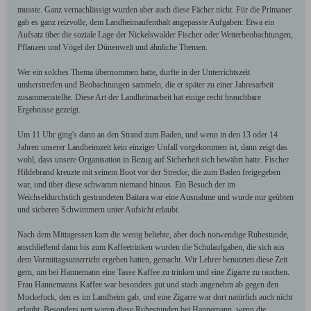
musste. Ganz vernachlässigt wurden aber auch diese Fächer nicht. Für die Primaner
gab es ganz reizvolle, dem Landheimaufenthalt angepasste Aufgaben: Etwa ein
Aufsatz über die soziale Lage der Nickelswalder Fischer oder Wetterbeobachtungen,
Pflanzen und Vögel der Dünenwelt und ähnliche Themen.
Wer ein solches Thema übernommen hatte, durfte in der Unterrichtszeit
umherstreifen und Beobachtungen sammeln, die er später zu einer Jahresarbeit
zusammenstellte. Diese Art der Landheimarbeit hat einige recht brauchbare
Ergebnisse gezeigt.
Um 11 Uhr ging's dann an den Strand zum Baden, und wenn in den 13 oder 14
Jahren unserer Landheimzeit kein einziger Unfall vorgekommen ist, dann zeigt das
wohl, dass unsere Organisation in Bezug auf Sicherheit sich bewährt hatte. Fischer
Hildebrand kreuzte mit seinem Boot vor der Strecke, die zum Baden freigegeben
war, und über diese schwamm niemand hinaus. Ein Besuch der im
Weichseldurchstich gestrandeten Baitara war eine Ausnahme und wurde nur geübten
und sicheren Schwimmern unter Aufsicht erlaubt.
Nach dem Mittagessen kam die wenig beliebte, aber doch notwendige Ruhestunde,
anschließend dann bis zum Kaffeetrinken wurden die Schulaufgaben, die sich aus
dem Vormittagsunterricht ergeben hatten, gemacht. Wir Lehrer benutzten diese Zeit
gern, um bei Hannemann eine Tasse Kaffee zu trinken und eine Zigarre zu rauchen.
Frau Hannemanns Kaffee war besonders gut und stach angenehm ab gegen den
Muckefuck, den es im Landheim gab, und eine Zigarre war dort natürlich auch nicht
erlaubt. Besonders nett waren diese Ruhestunden bei Hannemann, wenn die