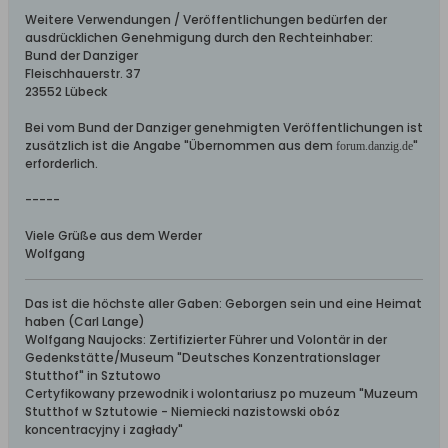
Weitere Verwendungen / Veröffentlichungen bedürfen der
ausdrücklichen Genehmigung durch den Rechteinhaber:
Bund der Danziger
Fleischhauerstr. 37
23552 Lübeck
Bei vom Bund der Danziger genehmigten Veröffentlichungen ist
zusätzlich ist die Angabe "Übernommen aus dem
"
forum.danzig.de
erforderlich.
-----
Viele Grüße aus dem Werder
Wolfgang
Das ist die höchste aller Gaben: Geborgen sein und eine Heimat
haben (Carl Lange)
Wolfgang Naujocks: Zertifizierter Führer und Volontär in der
Gedenkstätte/Museum "Deutsches Konzentrationslager
Stutthof" in Sztutowo
Certyfikowany przewodnik i wolontariusz po muzeum "Muzeum
Stutthof w Sztutowie - Niemiecki nazistowski obóz
koncentracyjny i zagłady"