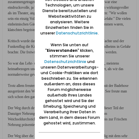
zusammengetragen und zu einem riesigen Stoß aufgeschichtet. Es war eine
Technologien, um unsere
eindrucksvolle, ja beinahe gespenstische Szene und sicherlich auch wirkungsvoller
Dienste bereitzustellen und
als im Theater, angesichts lodernder Flammen den Schwur zu hören: "Wir wollen
Websiteaktivitäten zu
sein ein einzig Volk von Brüdern, in keiner Not uns trennen und Gefahr." Die vielen
analysieren. Weitere
einheimischen Gäste, die in großer Zahl mit Kind und Kegel gekommen waren,
Einzelheiten finden Sie in
klatschten begeistert Beifall.
unserer
Datenschutzrichtlinie
.
Kritisch wurde das Ganze, als Wind aufkam, der die Flammen anfachte und der
Wenn Sie unten auf
Funkenflug die Kiefern ringsum, aber auch das Strohdach des Landheims in Gefahr
"
Einverstanden
" klicken,
brachte. Die freiwillige Feuerwehr brauchte aber nicht alarmiert zu werden.
stimmen Sie unserer
Datenschutzrichtlinie
und
So war das Lehr- und Lernangebot im Landheim sehr vielgestaltig, meistens
unseren Datenverarbeitungs-
heimatbezogen und in der Form des Unterrichts moderater gestaltet, als wir das
und Cookie-Praktiken wie dort
normalerweise gewohnt waren, und kooperativer.
beschrieben zu. Sie erkennen
außerdem an, dass dieses
Trotz allem freuten wir uns, wenn der Unterricht vorbei war, um mit der Badehose
Forum möglicherweise
ausgerüstet den Weg zum Strand anzutreten. Auf das Baden in der See freute man
außerhalb Ihres Landes
sich schon den ganzen Vormittag.
gehostet wird und Sie der
Erhebung, Speicherung und
Der Weg durch den Dünenwald war ein Erlebnis. Wie überhaupt dieser Teil der
Verarbeitung Ihrer Daten in
Danziger Nehrung sich als eine Dünenlandschaft mit viel Wald vom
dem Land, in dem dieses Forum
Weichseldurchstich weiter nach Osten über Steegen und Stutthof bis zur Frischen
gehostet wird, zustimmen.
Nehrung präsentierte.
Der Weg über die Düne zur See war beschwerlich, weil man ständig mit dem sehr