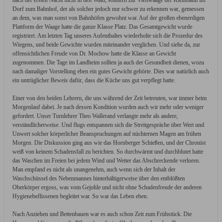
nach der ersten Nacht nicht in den Wald, sondern zur Viehwaage der Kleinbahn im
Dorf zum Bahnhof, der als solcher jedoch nur schwer zu erkennen war, gemessen
an dem, was man sonst von Bahnhöfen gewohnt war. Auf der großen ebenerdigen
Plattform der Waage hatte die ganze Klasse Platz. Das Gesamtgewicht wurde
registriert. Am letzten Tag unseres Aufenthaltes wiederholte sich die Prozedur des
Wiegens, und beide Gewichte wurden miteinander verglichen. Und siehe da, zur
offensichtlichen Freude von Dr. Mochow hatte die Klasse an Gewicht
zugenommen. Die Tage im Landheim sollten ja auch der Gesundheit dienen, wozu
nach damaliger Vorstellung eben ein gutes Gewicht gehörte. Dies war natürlich auch
ein untrüglicher Beweis dafür, dass die Küche uns gut verpflegt hatte.
Einer von den beiden Lehrern, die uns während der Zeit betreuten, war immer beim
Morgenlauf dabei. Je nach dessen Kondition wurden auch wir mehr oder weniger
gefordert. Unser Turnlehrer Theo Wallerand verlangte mehr als andere,
verständlicherweise. Und flugs entspannen sich die Streitgespräche über Wert und
Unwert solcher körperlicher Beanspruchungen auf nüchternen Magen am frühen
Morgen. Die Diskussion ging aus wie das Hornberger Schießen, und der Chronist
weiß von keinem Schadensfall zu berichten. So durchwärmt und durchblutet hatte
das Waschen im Freien bei jedem Wind und Wetter das Abschreckende verloren.
Man empfand es nicht als unangenehm, auch wenn sich der Inhalt der
Waschschüssel des Nebenmannes hinterhältigerweise über den entblößten
Oberkörper ergoss, was vom Gejohle und nicht ohne Schadenfreude der anderen
Hygienebeflissenen begleitet war. So war das Leben eben.
Nach Anziehen und Bettenbauen war es auch schon Zeit zum Frühstück. Die