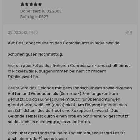
Dabei seit:
10.02.2008
Beiträge:
11627
29.02.2012, 14:10
#4
AW: Das Landschulheim des Conradinums in Nickelswalde
Schönen guten Nachmittag,
hier ein paar Fotos des früheren Conradinum-Landschulheimes
in Nickelswalde, aufgenommen bei herrlich mildem
Frühlingswetter.
Heute wird das Gelände mit dem Landschulheim sowie diversen
Hütten und Gebäuden als (Sommer-) Erholungszentrum
genutzt. Ob das Landschulheim auch für Übernachtungen
genutzt wird, weiß ich (noch) nicht. Am Eingang befindet sich
ein Schildchen, das dort auf eine Rezeption hinweist. Das
Gelände selber ist durch einen großen Schäferhund geschützt,
so dass ich es nicht wagte, es zu betreten.
Hoch über dem Landschulheim zog ein Mäusebussard (es ist
doch einer, oder?) seine Kreise.