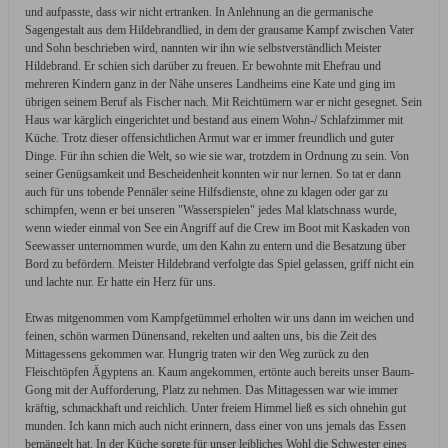
und aufpasste, dass wir nicht ertranken. In Anlehnung an die germanische
Sagengestalt aus dem Hildebrandlied, in dem der grausame Kampf zwischen Vater
und Sohn beschrieben wird, nannten wir ihn wie selbstverständlich Meister
Hildebrand. Er schien sich darüber zu freuen. Er bewohnte mit Ehefrau und
mehreren Kindern ganz in der Nähe unseres Landheims eine Kate und ging im
übrigen seinem Beruf als Fischer nach. Mit Reichtümern war er nicht gesegnet. Sein
Haus war kärglich eingerichtet und bestand aus einem Wohn-/ Schlafzimmer mit
Küche. Trotz dieser offensichtlichen Armut war er immer freundlich und guter
Dinge. Für ihn schien die Welt, so wie sie war, trotzdem in Ordnung zu sein. Von
seiner Genügsamkeit und Bescheidenheit konnten wir nur lernen. So tat er dann
auch für uns tobende Pennäler seine Hilfsdienste, ohne zu klagen oder gar zu
schimpfen, wenn er bei unseren "Wasserspielen" jedes Mal klatschnass wurde,
wenn wieder einmal von See ein Angriff auf die Crew im Boot mit Kaskaden von
Seewasser unternommen wurde, um den Kahn zu entern und die Besatzung über
Bord zu befördern. Meister Hildebrand verfolgte das Spiel gelassen, griff nicht ein
und lachte nur. Er hatte ein Herz für uns.
Etwas mitgenommen vom Kampfgetümmel erholten wir uns dann im weichen und
feinen, schön warmen Dünensand, rekelten und aalten uns, bis die Zeit des
Mittagessens gekommen war. Hungrig traten wir den Weg zurück zu den
Fleischtöpfen Ägyptens an. Kaum angekommen, ertönte auch bereits unser Baum-
Gong mit der Aufforderung, Platz zu nehmen. Das Mittagessen war wie immer
kräftig, schmackhaft und reichlich. Unter freiem Himmel ließ es sich ohnehin gut
munden. Ich kann mich auch nicht erinnern, dass einer von uns jemals das Essen
bemängelt hat. In der Küche sorgte für unser leibliches Wohl die Schwester eines