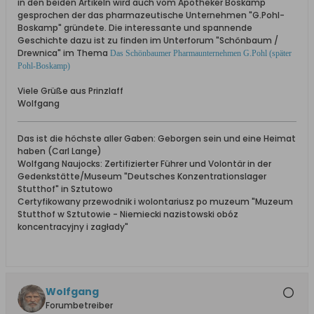
in den beiden Artikeln wird auch vom Apotheker Boskamp
gesprochen der das pharmazeutische Unternehmen "G.Pohl-
Boskamp" gründete. Die interessante und spannende
Geschichte dazu ist zu finden im Unterforum "Schönbaum /
Drewnica" im Thema
Das Schönbaumer Pharmaunternehmen G.Pohl (später
Pohl-Boskamp)
Viele Grüße aus Prinzlaff
Wolfgang
Das ist die höchste aller Gaben: Geborgen sein und eine Heimat
haben (Carl Lange)
Wolfgang Naujocks: Zertifizierter Führer und Volontär in der
Gedenkstätte/Museum "Deutsches Konzentrationslager
Stutthof" in Sztutowo
Certyfikowany przewodnik i wolontariusz po muzeum "Muzeum
Stutthof w Sztutowie - Niemiecki nazistowski obóz
koncentracyjny i zagłady"
Wolfgang
Forumbetreiber