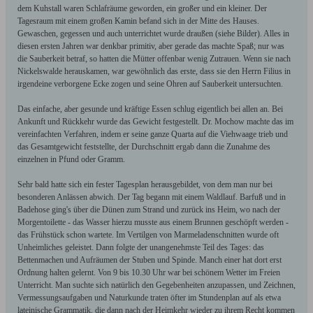
dem Kuhstall waren Schlafräume geworden, ein großer und ein kleiner. Der
Tagesraum mit einem großen Kamin befand sich in der Mitte des Hauses.
Gewaschen, gegessen und auch unterrichtet wurde draußen (siehe Bilder). Alles in
diesen ersten Jahren war denkbar primitiv, aber gerade das machte Spaß; nur was
die Sauberkeit betraf, so hatten die Mütter offenbar wenig Zutrauen. Wenn sie nach
Nickelswalde herauskamen, war gewöhnlich das erste, dass sie den Herrn Filius in
irgendeine verborgene Ecke zogen und seine Ohren auf Sauberkeit untersuchten.
Das einfache, aber gesunde und kräftige Essen schlug eigentlich bei allen an. Bei
Ankunft und Rückkehr wurde das Gewicht festgestellt. Dr. Mochow machte das im
vereinfachten Verfahren, indem er seine ganze Quarta auf die Viehwaage trieb und
das Gesamtgewicht feststellte, der Durchschnitt ergab dann die Zunahme des
einzelnen in Pfund oder Gramm.
Sehr bald hatte sich ein fester Tagesplan herausgebildet, von dem man nur bei
besonderen Anlässen abwich. Der Tag begann mit einem Waldlauf. Barfuß und in
Badehose ging's über die Dünen zum Strand und zurück ins Heim, wo nach der
Morgentoilette - das Wasser hierzu musste aus einem Brunnen geschöpft werden -
das Frühstück schon wartete. Im Vertilgen von Marmeladenschnitten wurde oft
Unheimliches geleistet. Dann folgte der unangenehmste Teil des Tages: das
Bettenmachen und Aufräumen der Stuben und Spinde. Manch einer hat dort erst
Ordnung halten gelernt. Von 9 bis 10.30 Uhr war bei schönem Wetter im Freien
Unterricht. Man suchte sich natürlich den Gegebenheiten anzupassen, und Zeichnen,
Vermessungsaufgaben und Naturkunde traten öfter im Stundenplan auf als etwa
lateinische Grammatik, die dann nach der Heimkehr wieder zu ihrem Recht kommen