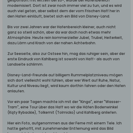
gesponsort mit Mitteln der EU-, wurde der Hafenbereich
modernisiert. Dort ist zwar noch immer viel zu tun, und es wird
auch viel getan, aber selbst dem der vom Frischen Haff her in
den Hafen einläuft, bietet sich ein Bild von Disney-Land.
Bis vor zwei Jahren war der Hafenbereich kleiner, auch nicht
ganz so steril schön, aber da war doch noch etwas mehr
Atmosphäre. Heute rein kommerzieller Jubel, Trubel, Heiterkeit,
dazu Lärm und Krach von der nahen Achterbahn.
Zur Seeseite, also zur Ostsee hin, mag das ruhiger sein, aber der
erste Eindruck von Kahlberg ist sowohl von Haff- als auch von
Landseite schlimm.
Disney-Land-Freunde auf billigem Rummelplatzniveau mögen
sich dort vielleicht wohl fühlen, aber wer Wert auf Ruhe, Natur,
Kultur und Niveau liegt, wird kaum dorthin fahren oder den Hafen
anlaufen.
Vor ein paar Tagen machte ich mit der "Kinga", einer "Wasser-
Tram", eine Tour über das Haff wo wir die Häfen Bodenwinkel
(Kąty Rybackie), Tolkemit (Tolmicko) und Kahlberg anliefen.
Hier ein Foto, aufgenommen aus der Ferne mit einem Tele. Ich
hatte gehofft, mit zunehmender Entfernung wird das Bild