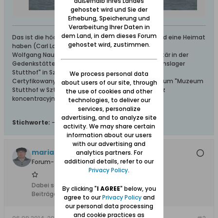
außerhalb Ihres Landes
gehostet wird und Sie der
Erhebung, Speicherung und
Verarbeitung Ihrer Daten in
dem Land, in dem dieses Forum
Das ist die höchste aller Gaben: Geborgen sein und eine Heimat
gehostet wird, zustimmen.
haben (Carl Lange)
Wolfgang Naujocks: Zertifizierter Führer und Volontär in der
Gedenkstätte/Museum "Deutsches Konzentrationslager
Stutthof" in Sztutowo
We process personal data
Certyfikowany przewodnik i wolontariusz po muzeum "Muzeum
about users of our site, through
Stutthof w Sztutowie - Niemiecki nazistowski obóz
the use of cookies and other
koncentracyjny i zagłady"
technologies, to deliver our
services, personalize
advertising, and to analyze site
Stichworte:
-
activity. We may share certain
information about our users
with our advertising and
mariano
analytics partners. For
additional details, refer to our
Forum-Teilnehmer
Privacy Policy
.
Dabei seit:
12.07.2008
By clicking "
I AGREE
" below, you
Beiträge:
113
agree to our
Privacy Policy
and
our personal data processing
and cookie practices as