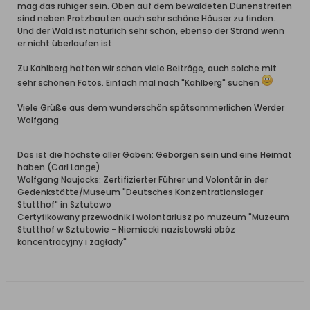
mag das ruhiger sein. Oben auf dem bewaldeten Dünenstreifen
sind neben Protzbauten auch sehr schöne Häuser zu finden.
Und der Wald ist natürlich sehr schön, ebenso der Strand wenn
er nicht überlaufen ist.
Zu Kahlberg hatten wir schon viele Beiträge, auch solche mit
sehr schönen Fotos. Einfach mal nach "Kahlberg" suchen
Viele Grüße aus dem wunderschön spätsommerlichen Werder
Wolfgang
Das ist die höchste aller Gaben: Geborgen sein und eine Heimat
haben (Carl Lange)
Wolfgang Naujocks: Zertifizierter Führer und Volontär in der
Gedenkstätte/Museum "Deutsches Konzentrationslager
Stutthof" in Sztutowo
Certyfikowany przewodnik i wolontariusz po muzeum "Muzeum
Stutthof w Sztutowie - Niemiecki nazistowski obóz
koncentracyjny i zagłady"