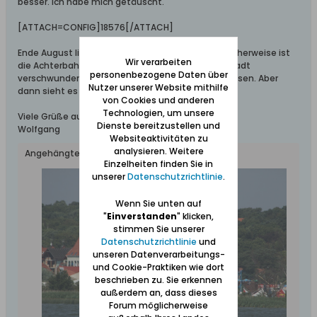
besser. Ich habe mich getäuscht.
[ATTACH=CONFIG]18576[/ATTACH]
Ende August lief dort die Ferien-Saison aus. Möglicherweise ist
Wir verarbeiten
die Achterbahn schon abgebaut, die Zeltbudenstadt
personenbezogene Daten über
verschwunden, die meisten Restaurants geschlossen. Aber
Nutzer unserer Website mithilfe
dann sieht es dort auch nicht besser aus...
von Cookies und anderen
Technologien, um unsere
Viele Grüße aus dem Werder
Dienste bereitzustellen und
Wolfgang
Websiteaktivitäten zu
analysieren. Weitere
Angehängte Dateien
Einzelheiten finden Sie in
unserer
Datenschutzrichtlinie
.
Wenn Sie unten auf
"
Einverstanden
" klicken,
stimmen Sie unserer
Datenschutzrichtlinie
und
unseren Datenverarbeitungs-
und Cookie-Praktiken wie dort
beschrieben zu. Sie erkennen
außerdem an, dass dieses
Forum möglicherweise