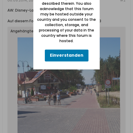
06.09.2014, 20:31
#2
described therein. You also
acknowledge that this forum
AW: Disney-Land Kahlberg / Krynica Morska
may be hosted outside your
country and you consent to the
Auf diesem Foto ist auch Kahlberg im Sommer 2013
collection, storage, and
processing of your data in the
Angehängte Dateien
country where this forum is
hosted.
Einverstanden