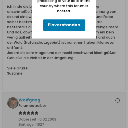
processing of your data in the
country where this forum is
ich finde die Liste ganz wunderbar. Wenn ich die App
hosted.
anschmeiße (ich habe zwei, die mit der Stimmerkennung von
dir und eine weitere, mit der ich nach Form, Größe und Farbe
selbst bestimmen muss), dann komme ich jedenfalls
Einverstanden
bestenfalls auf eine gute Handvoll, Amsel, Spatz, wenige mehr.
Und das, obwohl es nicht direkt in der Stadt sondern ein klein
wenig außerhalb mit Landwirtschaft in der Nähe ist und auch
der Wald (Naturschutzgebiet) ist nur einen halben Kilometer
entfernt.
Jedenfalls sehr mager und der Insektenschwund lässt grüßen.
Genieße die Vielfalt in der Umgebung!
Viele Grüße
Susanne
Wolfgang
Forumbetreiber
Dabei seit:
10.02.2008
Beiträge:
11627