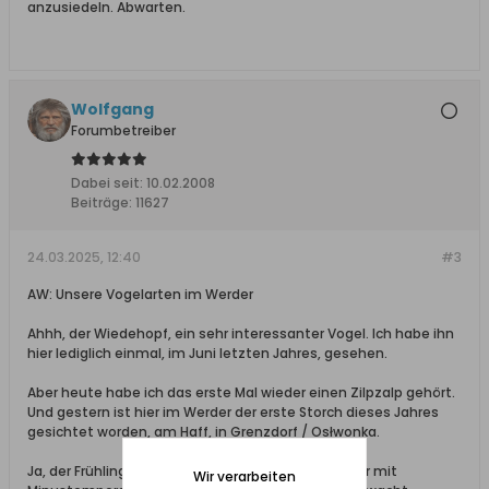
anzusiedeln. Abwarten.
Wolfgang
Forumbetreiber
Dabei seit:
10.02.2008
Beiträge:
11627
24.03.2025, 12:40
#3
AW: Unsere Vogelarten im Werder
Ahhh, der Wiedehopf, ein sehr interessanter Vogel. Ich habe ihn
hier lediglich einmal, im Juni letzten Jahres, gesehen.
Aber heute habe ich das erste Mal wieder einen Zilpzalp gehört.
Und gestern ist hier im Werder der erste Storch dieses Jahres
gesichtet worden, am Haff, in Grenzdorf / Osłwonka.
Ja, der Frühling kommt, langsam, zwar noch immer mit
Wir verarbeiten