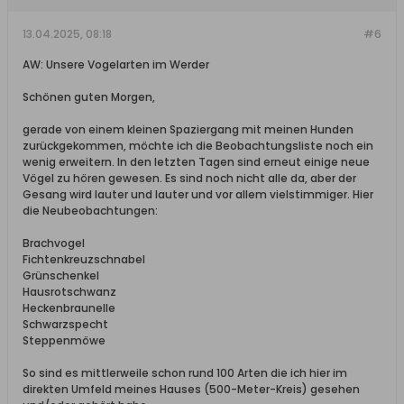
13.04.2025, 08:18
#6
AW: Unsere Vogelarten im Werder
Schönen guten Morgen,
gerade von einem kleinen Spaziergang mit meinen Hunden
zurückgekommen, möchte ich die Beobachtungsliste noch ein
wenig erweitern. In den letzten Tagen sind erneut einige neue
Vögel zu hören gewesen. Es sind noch nicht alle da, aber der
Gesang wird lauter und lauter und vor allem vielstimmiger. Hier
die Neubeobachtungen:
Brachvogel
Fichtenkreuzschnabel
Grünschenkel
Hausrotschwanz
Heckenbraunelle
Schwarzspecht
Steppenmöwe
So sind es mittlerweile schon rund 100 Arten die ich hier im
direkten Umfeld meines Hauses (500-Meter-Kreis) gesehen