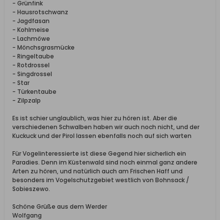
- Grünfink
- Hausrotschwanz
- Jagdfasan
- Kohlmeise
- Lachmöwe
- Mönchsgrasmücke
- Ringeltaube
- Rotdrossel
- Singdrossel
- Star
- Türkentaube
- Zilpzalp
Es ist schier unglaublich, was hier zu hören ist. Aber die
verschiedenen Schwalben haben wir auch noch nicht, und der
Kuckuck und der Pirol lassen ebenfalls noch auf sich warten
Für Vogelinteressierte ist diese Gegend hier sicherlich ein
Paradies. Denn im Küstenwald sind noch einmal ganz andere
Arten zu hören, und natürlich auch am Frischen Haff und
besonders im Vogelschutzgebiet westlich von Bohnsack /
Sobieszewo.
Schöne Grüße aus dem Werder
Wolfgang