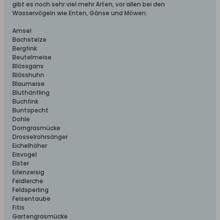
gibt es noch sehr viel mehr Arten, vor allen bei den
Wasservögeln wie Enten, Gänse und Möwen.
Amsel
Bachstelze
Bergfink
Beutelmeise
Blässgans
Blässhuhn
Blaumeise
Bluthänfling
Buchfink
Buntspecht
Dohle
Dorngrasmücke
Drosselrohrsänger
Eichelhäher
Eisvogel
Elster
Erlenzeisig
Feldlerche
Feldsperling
Felsentaube
Fitis
Gartengrasmücke