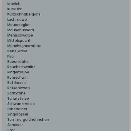
Kranich
Kuckuck
Kurzschnabelgans
Lachmöwe
Mauersegler
Mäusebussard
Mehlschwalbe
Mittelspecht
Mönchsgrasmücke
Nebelkrähe
Pirol
Rabenkrähe
Rauchschwalbe
Ringeltaube
Rohrschwirl
Rotdrossel
Rotkehlchen
Saatkrähe
Schafstelze
Schwanzmeise
Silberreiher
Singdrossel
Sommergoldhähnchen
Sprosser
Star