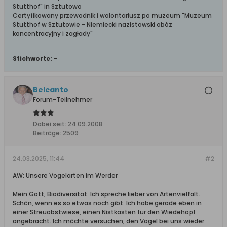
Stutthof" in Sztutowo
Certyfikowany przewodnik i wolontariusz po muzeum "Muzeum
Stutthof w Sztutowie - Niemiecki nazistowski obóz
koncentracyjny i zagłady"
Stichworte:
-
Belcanto
Forum-Teilnehmer
Dabei seit:
24.09.2008
Beiträge:
2509
24.03.2025, 11:44
#2
AW: Unsere Vogelarten im Werder
Mein Gott, Biodiversität. Ich spreche lieber von Artenvielfalt.
Schön, wenn es so etwas noch gibt. Ich habe gerade eben in
einer Streuobstwiese, einen Nistkasten für den Wiedehopf
angebracht. Ich möchte versuchen, den Vogel bei uns wieder