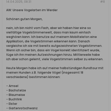
14.04.2025, 08:31
#8
AW: Unsere Vogelarten im Werder
Schönen guten Morgen,
nein, ich bin nicht vom Fach, aber wir haben hier eine so
vielfältige Vogelstimmenwelt, dass man kaum einfach
weghören kann. Ich benutze auf meinem Mobiltelefon eine
Applikation, die Vogelstimmen erkennen kann. Danach
vergleiche ich sie mit bereits aufgezeichneten Vogelstimmen.
Wenn ich sicher bin, dass ein Vogel korrekt identifiziert wurde,
füge ich ihn meinen Aufzeichnungen hinzu. Mittlerweile habe
ich aber schon gelernt, viele Vogelstimmen selber zu erkennen.
Heute Morgen habe ich auf meiner halbstündigen Rundtour mit
meinen Hunden z.B. folgende Vögel (insgesamt 18
verschiedene) bestimmen können:
- Amsel
- Bachstelze
- Blaumeise
- Buchfink
- Elster
- Gartenrotschwanz