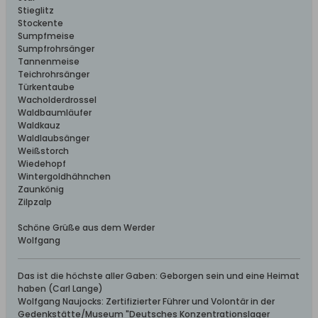
Stieglitz
Stockente
Sumpfmeise
Sumpfrohrsänger
Tannenmeise
Teichrohrsänger
Türkentaube
Wacholderdrossel
Waldbaumläufer
Waldkauz
Waldlaubsänger
Weißstorch
Wiedehopf
Wintergoldhähnchen
Zaunkönig
Zilpzalp
Schöne Grüße aus dem Werder
Wolfgang
Das ist die höchste aller Gaben: Geborgen sein und eine Heimat
haben (Carl Lange)
Wolfgang Naujocks: Zertifizierter Führer und Volontär in der
Gedenkstätte/Museum "Deutsches Konzentrationslager