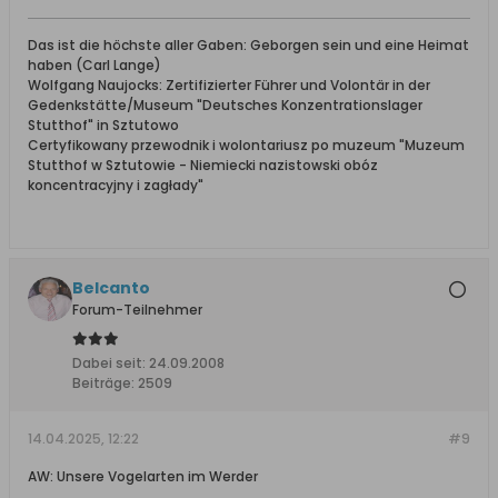
Das ist die höchste aller Gaben: Geborgen sein und eine Heimat
haben (Carl Lange)
Wolfgang Naujocks: Zertifizierter Führer und Volontär in der
Gedenkstätte/Museum "Deutsches Konzentrationslager
Stutthof" in Sztutowo
Certyfikowany przewodnik i wolontariusz po muzeum "Muzeum
Stutthof w Sztutowie - Niemiecki nazistowski obóz
koncentracyjny i zagłady"
Belcanto
Forum-Teilnehmer
Dabei seit:
24.09.2008
Beiträge:
2509
14.04.2025, 12:22
#9
AW: Unsere Vogelarten im Werder