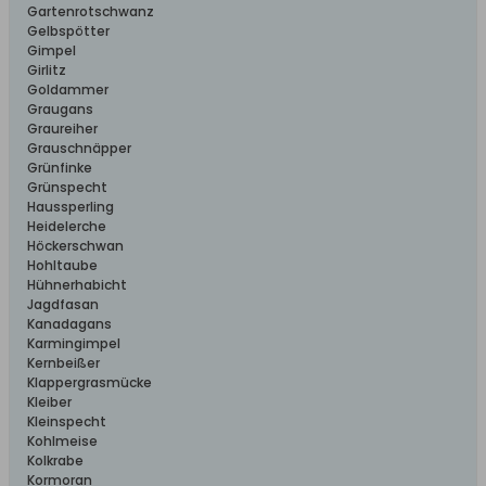
Gartenrotschwanz
Gelbspötter
Gimpel
Girlitz
Goldammer
Graugans
Graureiher
Grauschnäpper
Grünfinke
Grünspecht
Haussperling
Heidelerche
Höckerschwan
Hohltaube
Hühnerhabicht
Jagdfasan
Kanadagans
Karmingimpel
Kernbeißer
Klappergrasmücke
Kleiber
Kleinspecht
Kohlmeise
Kolkrabe
Kormoran