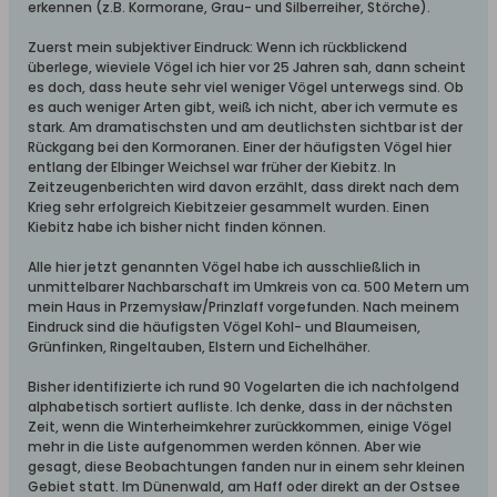
erkennen (z.B. Kormorane, Grau- und Silberreiher, Störche).
Zuerst mein subjektiver Eindruck: Wenn ich rückblickend
überlege, wieviele Vögel ich hier vor 25 Jahren sah, dann scheint
es doch, dass heute sehr viel weniger Vögel unterwegs sind. Ob
es auch weniger Arten gibt, weiß ich nicht, aber ich vermute es
stark. Am dramatischsten und am deutlichsten sichtbar ist der
Rückgang bei den Kormoranen. Einer der häufigsten Vögel hier
entlang der Elbinger Weichsel war früher der Kiebitz. In
Zeitzeugenberichten wird davon erzählt, dass direkt nach dem
Krieg sehr erfolgreich Kiebitzeier gesammelt wurden. Einen
Kiebitz habe ich bisher nicht finden können.
Alle hier jetzt genannten Vögel habe ich ausschließlich in
unmittelbarer Nachbarschaft im Umkreis von ca. 500 Metern um
mein Haus in Przemysław/Prinzlaff vorgefunden. Nach meinem
Eindruck sind die häufigsten Vögel Kohl- und Blaumeisen,
Grünfinken, Ringeltauben, Elstern und Eichelhäher.
Bisher identifizierte ich rund 90 Vogelarten die ich nachfolgend
alphabetisch sortiert aufliste. Ich denke, dass in der nächsten
Zeit, wenn die Winterheimkehrer zurückkommen, einige Vögel
mehr in die Liste aufgenommen werden können. Aber wie
gesagt, diese Beobachtungen fanden nur in einem sehr kleinen
Gebiet statt. Im Dünenwald, am Haff oder direkt an der Ostsee