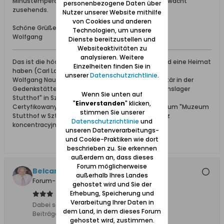
Minustemperaturen in der Nacht, aber die Natur erwacht
personenbezogene Daten über
zusehends.
Nutzer unserer Website mithilfe
von Cookies und anderen
Schöne Grüße aus dem Werder
Technologien, um unsere
Wolfgang
Dienste bereitzustellen und
Websiteaktivitäten zu
analysieren. Weitere
Das ist die höchste aller Gaben: Geborgen sein und eine Heimat
Einzelheiten finden Sie in
haben (Carl Lange)
unserer
Datenschutzrichtlinie
.
Wolfgang Naujocks: Zertifizierter Führer und Volontär in der
Gedenkstätte/Museum "Deutsches Konzentrationslager
Wenn Sie unten auf
Stutthof" in Sztutowo
"
Einverstanden
" klicken,
Certyfikowany przewodnik i wolontariusz po muzeum "Muzeum
stimmen Sie unserer
Stutthof w Sztutowie - Niemiecki nazistowski obóz
Datenschutzrichtlinie
und
koncentracyjny i zagłady"
unseren Datenverarbeitungs-
und Cookie-Praktiken wie dort
beschrieben zu. Sie erkennen
außerdem an, dass dieses
Forum möglicherweise
Belcanto
außerhalb Ihres Landes
Forum-Teilnehmer
gehostet wird und Sie der
Erhebung, Speicherung und
Verarbeitung Ihrer Daten in
Dabei seit:
24.09.2008
dem Land, in dem dieses Forum
Beiträge:
2509
gehostet wird, zustimmen.