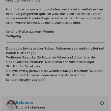
und/oder gehört habe.
Ich möchte mir gar nicht vorstellen, welche Artenvielfalt es hier
in der Vergangenheit gab. Ich weiß nur, dass hier vor 20 Jahren
schier unendlich mehr Vögel zu sehen waren. Ob es auch mehr
Arten waren? Ich weiß es nicht, vermute es aber.
Schöne Grüße aus dem Werder
Wolfgang
Das ist die höchste aller Gaben: Geborgen sein und eine Heimat
haben (Carl Lange)
Wolfgang Naujocks: Zertifizierter Führer und Volontär in der
Gedenkstätte/Museum "Deutsches Konzentrationslager
Stutthof" in Sztutowo
Certyfikowany przewodnik i wolontariusz po muzeum "Muzeum
Stutthof w Sztutowie - Niemiecki nazistowski obóz
koncentracyjny i zagłady"
Belcanto
Forum-Teilnehmer