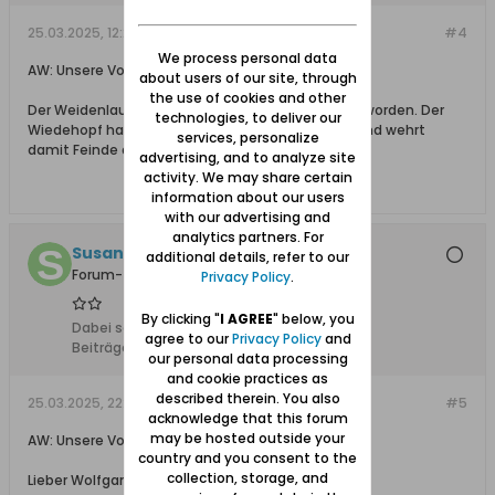
25.03.2025, 12:24
#4
We process personal data
AW: Unsere Vogelarten im Werder
about users of our site, through
the use of cookies and other
Der Weidenlaubsänger ist bei uns auch selten geworden. Der
technologies, to deliver our
Wiedehopf hat wie ein Stinktier, eine Stinkdrüse und wehrt
services, personalize
damit Feinde ab.
advertising, and to analyze site
activity. We may share certain
information about our users
with our advertising and
analytics partners. For
Susanna
additional details, refer to our
Forum-Teilnehmer
Privacy Policy
.
By clicking "
I AGREE
" below, you
Dabei seit:
06.11.2022
agree to our
Privacy Policy
and
Beiträge:
59
our personal data processing
and cookie practices as
described therein. You also
25.03.2025, 22:57
#5
acknowledge that this forum
may be hosted outside your
AW: Unsere Vogelarten im Werder
country and you consent to the
collection, storage, and
Lieber Wolfgang,