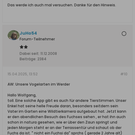
Das werde ich auch mal versuchen. Danke für den Hinweis.
JuHo54
Forum-Teilnehmer
Dabei seit:
11.12.2008
Beiträge:
2384
15.04.2025, 13:52
#10
AW: Unsere Vogelarten im Werder
Hallo Wolfgang,
toll. Eine solche App gibt es auch für andere Tierstimmen. Unser
Enkel hat seine helle Freude daran, besonders seitdem sein
Vater im Garten eine Wildtierkamera aufgebaut hat. Jetzt kann
er den abendlichen Besuch des Fuchses sehen , er hat ihn auch
schon in natura gesehen, wie er über den Zaun springt und
jeden Morgen steht er an der Terrassentür und schaut ob der
Fuchs da ist. " nicht ein Fuchsi da" sprchs ( gerade 2 Jahre alt)