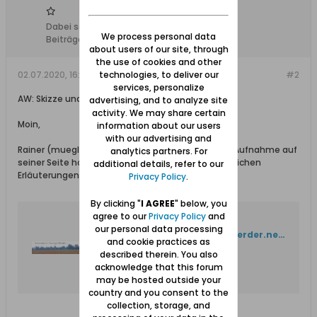
Dabei seit:
04.09.2011
We process personal data
Beiträge:
2320
about users of our site, through
the use of cookies and other
technologies, to deliver our
02.07.2020, 16:21
#2
services, personalize
AW: Skizze und Luftaufnahme Fischerbabke
advertising, and to analyze site
activity. We may share certain
Moin,
information about our users
with our advertising and
Rainer (mueglo) war so freundlich, die Skizze und Aufnahme auf
analytics partners. For
seiner Seite hochzuladen, und mit einigen zusätzlichen
additional details, refer to our
Erläuterungen zu versehen.
Privacy Policy
.
By clicking "
I AGREE
" below, you
agree to our
Privacy Policy
and
Fischerbabke
our personal data processing
http://www.momente-im-werder.net/01_Offen/05_Orte/Fischerbabke/Fischerbabke-01.htm
and cookie practices as
described therein. You also
Fischerbabke, Rybina
acknowledge that this forum
may be hosted outside your
country and you consent to the
collection, storage, and