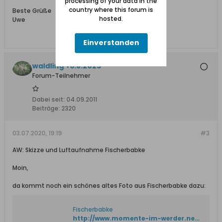
processing of your data in the
country where this forum is
Beste Grüße
hosted.
Uwe
Einverstanden
waldling +6.8.2023
Forum-Teilnehmer
Dabei seit:
04.09.2011
Beiträge:
2320
03.07.2020, 19:19
#3
AW: Skizze und Luftaufnahme Fischerbabke
Moin,
da kommt noch ein schönes altes Foto aus Fischerbabke dazu:
Fischerbabke
http://www.momente-im-werder.net/01_Offen/05_Orte/Fischerbabke/Fischerbabke-01.htm