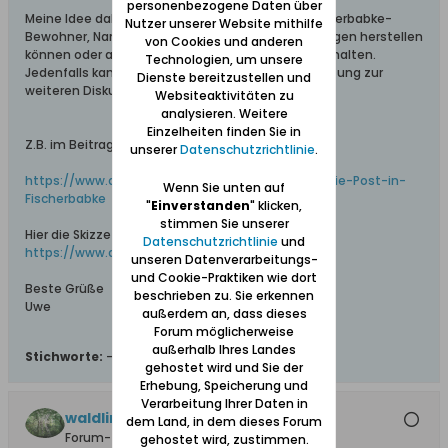
personenbezogene Daten über
Meine Idee dabei ist, dass Nachkommen von Fischerbabke-
Nutzer unserer Website mithilfe
Bewohner, Namen wiedererkennen und Verbindungen herstellen
von Cookies und anderen
können oder auch eine Minivorstellung vom Ort erhalten.
Technologien, um unsere
Jedenfalls kann Skizze und Luftaufnahme Anknüpfung zur
Dienste bereitzustellen und
weiteren Diskussion sein.
Websiteaktivitäten zu
analysieren. Weitere
Einzelheiten finden Sie in
Z.B. im Beitrag #12 in diesem Thread:
unserer
Datenschutzrichtlinie
.
https://www.danzig.de/showthread.php?13453-Die-Post-in-
Wenn Sie unten auf
Fischerbabke
"
Einverstanden
" klicken,
stimmen Sie unserer
Hier die Skizze und Luftaufnahme:
Datenschutzrichtlinie
und
https://www.danzig.de/album.php?albumid=507
unseren Datenverarbeitungs-
und Cookie-Praktiken wie dort
Beste Grüße
beschrieben zu. Sie erkennen
Uwe
außerdem an, dass dieses
Forum möglicherweise
außerhalb Ihres Landes
Stichworte:
-
gehostet wird und Sie der
Erhebung, Speicherung und
Verarbeitung Ihrer Daten in
waldling +6.8.2023
dem Land, in dem dieses Forum
Forum-Teilnehmer
gehostet wird, zustimmen.