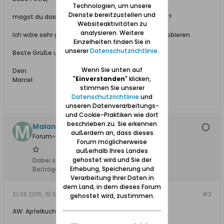
Technologien, um unsere
Dienste bereitzustellen und
magst du das Rezept von Lina hier auch einstellen?
Websiteaktivitäten zu
analysieren. Weitere
Ich wäre sehr gespannt und würde es gerne ausprobieren.
Einzelheiten finden Sie in
unserer
Datenschutzrichtlinie
.
Beste Grüße und Euch ein schönes Wochenende,
Wenn Sie unten auf
Dein
"
Einverstanden
" klicken,
Marcel
stimmen Sie unserer
Datenschutzrichtlinie
und
unseren Datenverarbeitungs-
und Cookie-Praktiken wie dort
beschrieben zu. Sie erkennen
Malani
außerdem an, dass dieses
Forum-Teilnehmer
Forum möglicherweise
außerhalb Ihres Landes
gehostet wird und Sie der
Dabei seit:
27.06.2010
Erhebung, Speicherung und
Beiträge:
45
Verarbeitung Ihrer Daten in
dem Land, in dem dieses Forum
21.08.2015, 15:50
#3
gehostet wird, zustimmen.
AW: Apfelkuchen - hab da mal eine Frage!