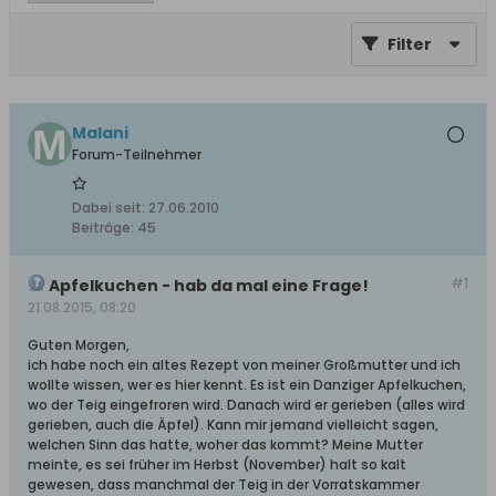
Filter
Malani
Forum-Teilnehmer
Dabei seit:
27.06.2010
Beiträge:
45
#1
Apfelkuchen - hab da mal eine Frage!
21.08.2015, 08:20
Guten Morgen,
ich habe noch ein altes Rezept von meiner Großmutter und ich
wollte wissen, wer es hier kennt. Es ist ein Danziger Apfelkuchen,
wo der Teig eingefroren wird. Danach wird er gerieben (alles wird
gerieben, auch die Äpfel). Kann mir jemand vielleicht sagen,
welchen Sinn das hatte, woher das kommt? Meine Mutter
meinte, es sei früher im Herbst (November) halt so kalt
gewesen, dass manchmal der Teig in der Vorratskammer