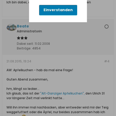
Ich bin dabei, das Trauma meiner Familie aufzulösen
Einverstanden
Beate
Administratorin
Dabei seit:
11.02.2008
Beiträge:
4854
21.08.2015, 19:24
#4
AW: Apfelkuchen - hab da mal eine Frage!
Guten Abend zusammen,
hm, klingt so lecker...
Ich glaub, das ist der
"Alt-Danziger Apfelkuchen",
den Ulrich 31
vor längerer Zeit mal verlinkt hatte...
Will ihn immer mal nachbacken, aber entweder wird mir der Teig
weggefuttert oder die Äpfel, nur beides zusammmen hab ich