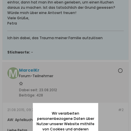
einfror, dann hat man ihn eben gerieben, um einen Kuchen
daraus zu machen. Ist das tatsächlich der Grund gewesen?
Würde mich über eine Antowrt freuen!
Viele Grüße,
Petra
Ich bin dabei, das Trauma meiner Familie aufzulösen
Stichworte:
-
MarcelKr
Forum-Teilnehmer
Dabei seit:
23.08.2012
Beiträge:
428
21.08.2015, 09:29
#2
Wir verarbeiten
personenbezogene Daten über
AW: Apfelkuchen - hab da mal eine Frage!
Nutzer unserer Website mithilfe
von Cookies und anderen
Liebe Petra,