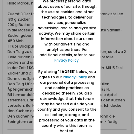
We process personal data
Hallo Marcel, na klar - mach' ich doch glatt:
about users of our site, through
the use of cookies and other
Zuerst 3 Eier trennen und das Eiweiß in den Kühlschrank stellen.
technologies, to deliver our
180 g Zucker
services, personalize
200 g Butter cremig rühren.
advertising, and to analyze site
In die Masse dann das Eigelb, 100 ml Sahne und 1 Tüte Vanillin-
activity. We may share certain
Zucker geben und gut verrühren.
information about our users
450 Mehl
with our advertising and
1 Tüte Backpulver mischen und unterrühren.
analytics partners. For
Den Teig zu einer Rolle formen und in 2 Teile einteilen, so etwa 2
additional details, refer to our
Teile für den Boden, 1 Teil für den Belag. In Frischhaltefolie
Privacy Policy
.
packen und einfrieren (2-3 Stunden).
In der Zeit 1 KG Äpfel schälen, entkernen und raspeln. Mit 5 Essl.
By clicking "
I AGREE
" below, you
Zucker und 2 Teel. Zimt mischen.
agree to our
Privacy Policy
and
Dann eine Springform einfetten.
our personal data processing
Den Teig (für den Boden) raspeln und in die Form füllen.
and cookie practices as
Äpfelgemisch einfüllen. Eiweiß steif schlagen und 1/2 Fl.
described therein. You also
Bittermandelöl unterheben und den Eischnee auf die Äpfel
acknowledge that this forum
streichen. Dann den restlichen Tag raspeln und auf den Kuchen
may be hosted outside your
verteilen. Bei Heißluft 160 °C ca. 60 Minuten backen. Ich decke
country and you consent to the
den Kuchen nach 45 Minuten mit Alufolie ab.
collection, storage, and
Den Kuchen nach dem Backen auskühlen lassen, dann die
processing of your data in the
Springform entnehmen. Mit Puderzucker bestäuben - fertig.
country where this forum is
hosted.