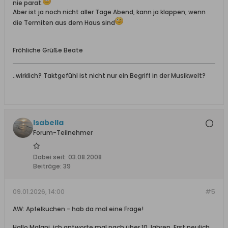
nie parat.
Aber ist ja noch nicht aller Tage Abend, kann ja klappen, wenn
die Termiten aus dem Haus sind
Fröhliche Grüße Beate
..wirklich? Taktgefühl ist nicht nur ein Begriff in der Musikwelt?
Isabella
Forum-Teilnehmer
Dabei seit:
03.08.2008
Beiträge:
39
09.01.2026, 14:00
#5
AW: Apfelkuchen - hab da mal eine Frage!
Hallo Malani, ich antworte mal nach über 10 Jahren. Erst neulich