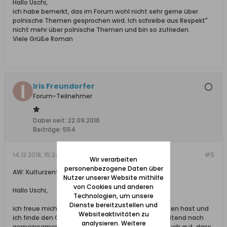
Hallo Uschi,
ich habe bemerkt, das im Forum wohl nicht sehr gerne über
polnische Themen gesprochen wird. Ich schreibe aus Respekt"
nicht mehr über polnische Themen und bin so zufrieden.
Viele Grüße Roman
Iris Freundorfer
Forum-Teilnehmer
Dabei seit:
22.09.2016
Beiträge:
554
14.12.2018, 15:24
#5
Wir verarbeiten
personenbezogene Daten über
AW: Kulturzentrum in Ohra bittet um Themen
Nutzer unserer Website mithilfe
von Cookies und anderen
Hallo Uschi,
Technologien, um unsere
Dienste bereitzustellen und
ich freue mich, dass du den Weg ins Forum gefunden hast und
Websiteaktivitäten zu
ich finde den Gedanken sehr gut, "grenzüberschreitend nach
analysieren. Weitere
gemeinsamen Themen zu suchen". Ich finde es auch gut, dass