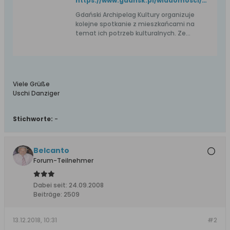
https://www.gdansk.pl/wiadomosci/opowiedz-o-swoim-wymarzonym-domu-kultury-spotkanie-z-mieszkancami-w-stacji-orunia,a,133027
Gdański Archipelag Kultury organizuje
kolejne spotkanie z mieszkańcami na
temat ich potrzeb kulturalnych. Ze
spotkań i prowadzonych warsztatów w
dzielnicach ma wyłonić się wizja
współczesnego i nowoczesnego domu
kultury. Pierwsze spotkanie odbyło się
miesiąc temu w Brzeźnie. Kolejne -
Viele Grüße
odbędzie się we wtorek, 11 grudnia, na
Uschi Danziger
Oruni.
Stichworte:
-
Belcanto
Forum-Teilnehmer
Dabei seit:
24.09.2008
Beiträge:
2509
13.12.2018, 10:31
#2