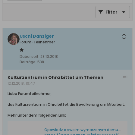
Filter
Uschi Danziger
Forum-Teilnehmer
Dabei seit:
28.10.2018
Beiträge:
538
Kulturzentrum in Ohra bittet um Themen
#1
12.12.2018, 19:47
Liebe Forumteilnehmer,
das Kulturzentrum in Ohra bittet die Bevölkerung um Mitarbeit.
Mehr unter dem folgenden Link:
Opowiedz o swoim wymarzonym domu kultury. Spotkanie z mieszkańcami w Stacji Orunia