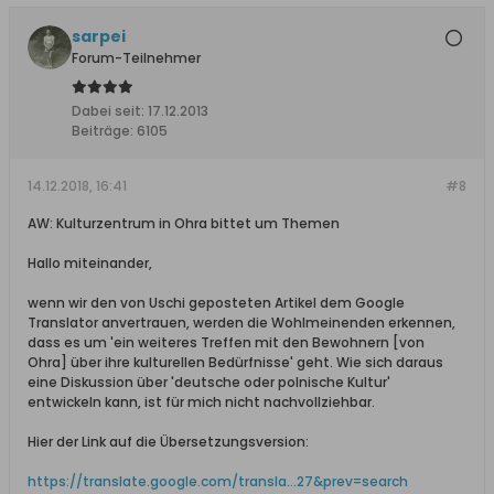
sarpei
Forum-Teilnehmer
Dabei seit:
17.12.2013
Beiträge:
6105
14.12.2018, 16:41
#8
AW: Kulturzentrum in Ohra bittet um Themen
Hallo miteinander,
wenn wir den von Uschi geposteten Artikel dem Google
Translator anvertrauen, werden die Wohlmeinenden erkennen,
dass es um 'ein weiteres Treffen mit den Bewohnern [von
Ohra] über ihre kulturellen Bedürfnisse' geht. Wie sich daraus
eine Diskussion über 'deutsche oder polnische Kultur'
entwickeln kann, ist für mich nicht nachvollziehbar.
Hier der Link auf die Übersetzungsversion:
https://translate.google.com/transla...27&prev=search