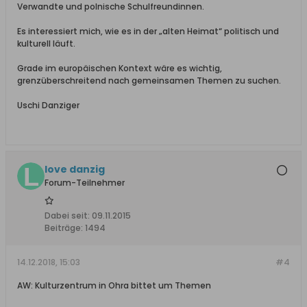
Verwandte und polnische Schulfreundinnen.
Es interessiert mich, wie es in der „alten Heimat“ politisch und
kulturell läuft.
Grade im europäischen Kontext wäre es wichtig,
grenzüberschreitend nach gemeinsamen Themen zu suchen.
Uschi Danziger
love danzig
Forum-Teilnehmer
Dabei seit:
09.11.2015
Beiträge:
1494
14.12.2018, 15:03
#4
AW: Kulturzentrum in Ohra bittet um Themen