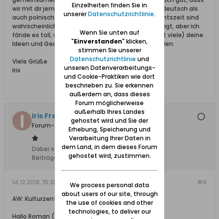
Einzelheiten finden Sie in
wir mit dir jemanden im Forum haben, der sowohl deutsch als
unserer
Datenschutzrichtlinie
.
auch polnisch beherrscht. Jetzt in der Vorweihnachtszeit sind
wahrscheinlich viele mit anderen Dingen beschäftigt, aber ich
Wenn Sie unten auf
fände es toll, wenn wir (damit meine ich möglichst viele) deine
"
Einverstanden
" klicken,
Ideen und Gedanken im neuen Jahr vertiefen würden.
stimmen Sie unserer
Datenschutzrichtlinie
und
Viele Grüße
unseren Datenverarbeitungs-
Iris
und Cookie-Praktiken wie dort
beschrieben zu. Sie erkennen
außerdem an, dass dieses
Forum möglicherweise
außerhalb Ihres Landes
Iris Freundorfer
gehostet wird und Sie der
Forum-Teilnehmer
Erhebung, Speicherung und
Verarbeitung Ihrer Daten in
dem Land, in dem dieses Forum
Dabei seit:
22.09.2016
gehostet wird, zustimmen.
Beiträge:
554
14.12.2018, 15:38
#6
We process personal data
about users of our site, through
AW: Kulturzentrum in Ohra bittet um Themen
the use of cookies and other
technologies, to deliver our
Hallo Roman (#4) und andere Interessierte,