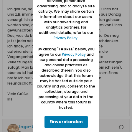
services, personalize
advertising, and to analyze site
ich glaube, so "einfach" kann man das nicht sagen. Ulrich hat
activity. We may share certain
uns z.B. immer wieder mit aktuellen Informationen aus Danzig
information about our users
versorgt. Ich bin davon überzeugt, dass sie von vielen gelesen
with our advertising and
worden sind, auch wenn es nur selten zum, vor allem von Ulrich
analytics partners. For
gewünschten, inhaltlichen Austausch darüber kam.
additional details, refer to our
Das, was du beklagst, hat, denke ich, andere Gründe. Da mag
Privacy Policy
.
jetzt jeder selbst mal in sich gehen und darüber nachdenken.
Ich finde, wir, die wir heute leben, haben die Aufgabe
By clicking "
I AGREE
" below, you
aufeinander zuzugehen. Das heißt nicht, dass man die
agree to our
Privacy Policy
and
Vergangenheit vergessen sollte, aber man kann alte
our personal data processing
Verletzungen nicht damit heilen, dass man neue Verletzungen
and cookie practices as
zufügt. Man kann auch über alles sprechen (dafür bin ich sehr),
described therein. You also
aber es ist halt der Ton, der die Musik macht. In diesem Sinne
acknowledge that this forum
hoffe ich auf viele Beiträge zur deutsch-polnischen
may be hosted outside your
Freundschaft.
country and you consent to the
collection, storage, and
Viele Grüße
processing of your data in the
Iris
country where this forum is
hosted.
Einverstanden
Inge-Gisela