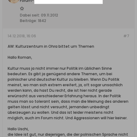
Forum-Teilnehmer
Dabei seit:
09.11.2012
Beiträge:
1842
14.12.2018, 16:06
#7
AW: Kulturzentrum in Ohra bittet um Themen
Hallo Roman,
Kultur muss ja nicht immer nur Politik im üblichen Sinne
bedeuten. Es gibt ja genügend andere Themen, um bei
polnischer und deutscher Kultur zu bleiben. Wenn Du Politik
meinst, wo man sich extrem ereifert, ja, oft sogar unsachlich
werden kann, da hast Du recht, die ist hier nicht gerade
erwünscht aus verschiedener Erfahrung heraus. In der Politik
muss man so tolerant sein, dass man die Meinung des anderen
gelten lässt und nicht versucht, jemanden unbedingt
überzeugen zu wollen. Und das ist leider meistens nicht
möglich, auch im Forum nicht. Und Aggressionen will hier keiner.
Hallo Uschi,
die Idee ist gut, nur diejenigen, die der polnischen Sprache nicht