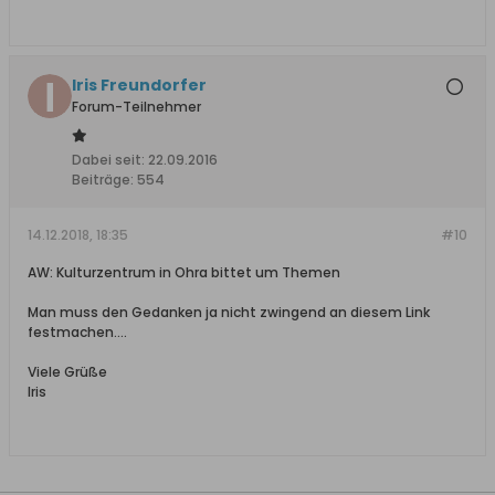
Iris Freundorfer
Forum-Teilnehmer
Dabei seit:
22.09.2016
Beiträge:
554
14.12.2018, 18:35
#10
AW: Kulturzentrum in Ohra bittet um Themen
Man muss den Gedanken ja nicht zwingend an diesem Link
festmachen....
Viele Grüße
Iris