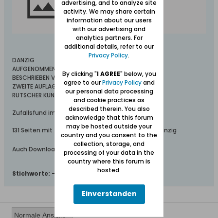
advertising, and to analyze site
activity. We may share certain
information about our users
with our advertising and
analytics partners. For
additional details, refer to our
Privacy Policy
.
DANZIG
AUFGENOMMEN VON DER STAATL. BILDSTELLE
By clicking "
I AGREE
" below, you
BESCHRIEBEN VON ERICH KEYSER
agree to our
Privacy Policy
and
ZWEITE AUFLAGE 1934
our personal data processing
RUTSCHER KUNSTVERLAG BERLIN​
and cookie practices as
described therein. You also
Zufallsfund im Archiv Breslau
acknowledge that this forum
may be hosted outside your
131 Seiten mit zahlreichen Fotos des damaligen Danzig
country and you consent to the
collection, storage, and
Auch Download möglich
processing of your data in the
country where this forum is
hosted.
Stichworte:
-
Einverstanden