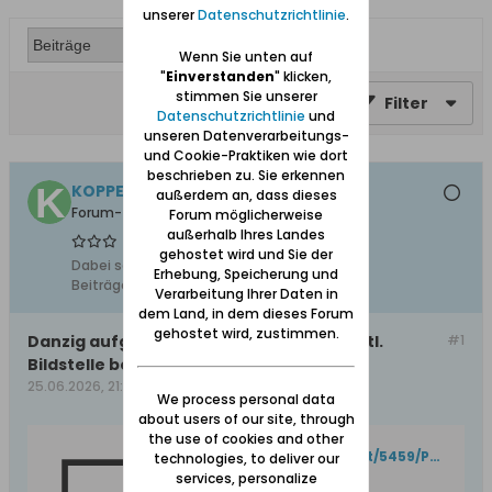
unserer
Datenschutzrichtlinie
.
Wenn Sie unten auf
"
Einverstanden
" klicken,
stimmen Sie unserer
Filter
Datenschutzrichtlinie
und
unseren Datenverarbeitungs-
und Cookie-Praktiken wie dort
beschrieben zu. Sie erkennen
KOPPERPAHLER
außerdem an, dass dieses
Forum-Teilnehmer
Forum möglicherweise
außerhalb Ihres Landes
gehostet wird und Sie der
Dabei seit:
27.06.2011
Erhebung, Speicherung und
Beiträge:
141
Verarbeitung Ihrer Daten in
dem Land, in dem dieses Forum
gehostet wird, zustimmen.
Danzig aufgenommen 1934 von der staatl.
#1
Bildstelle beschrieben von erich keyser
25.06.2026, 21:29
We process personal data
about users of our site, through
the use of cookies and other
https://dbc.wroc.pl/Content/5459/PDF/005489.pdf
technologies, to deliver our
services, personalize