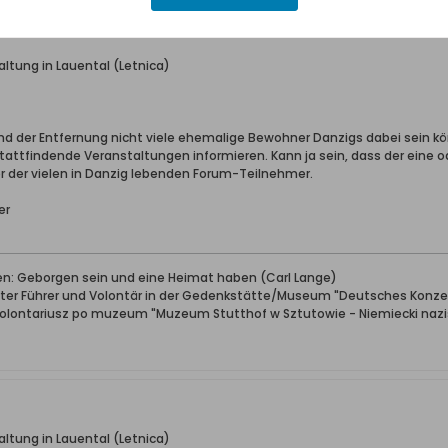
altung in Lauental (Letnica)
rund der Entfernung nicht viele ehemalige Bewohner Danzigs dabei sein k
stattfindende Veranstaltungen informieren. Kann ja sein, dass der eine 
er der vielen in Danzig lebenden Forum-Teilnehmer.
er
ben: Geborgen sein und eine Heimat haben (Carl Lange)
erter Führer und Volontär in der Gedenkstätte/Museum "Deutsches Konze
wolontariusz po muzeum "Muzeum Stutthof w Sztutowie - Niemiecki nazis
altung in Lauental (Letnica)