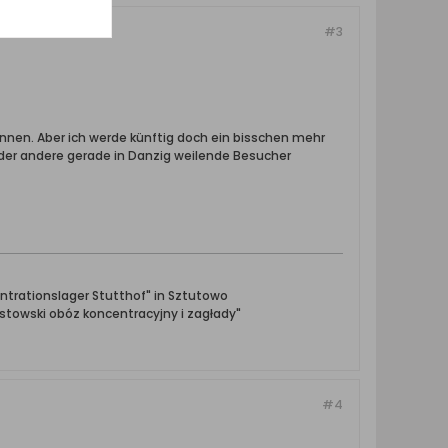
#3
önnen. Aber ich werde künftig doch ein bisschen mehr
oder andere gerade in Danzig weilende Besucher
ntrationslager Stutthof" in Sztutowo
towski obóz koncentracyjny i zagłady"
#4