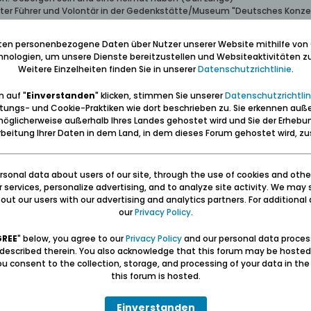
erter Führer und Volontär in der Gedenkstätte/Museum "Deutsches Konze
wolontariusz po muzeum "Muzeum Stutthof w Sztutowie - Niemiecki nazis
iten personenbezogene Daten über Nutzer unserer Website mithilfe von
nologien, um unsere Dienste bereitzustellen und Websiteaktivitäten zu
Weitere Einzelheiten finden Sie in unserer
Datenschutzrichtlinie
.
 auf "
Einverstanden
" klicken, stimmen Sie unserer
Datenschutzrichtlin
tungs- und Cookie-Praktiken wie dort beschrieben zu. Sie erkennen auß
öglicherweise außerhalb Ihres Landes gehostet wird und Sie der Erhebu
altung in Lauental (Letnica)
beitung Ihrer Daten in dem Land, in dem dieses Forum gehostet wird, 
 weit wäre.
sonal data about users of our site, through the use of cookies and othe
ur services, personalize advertising, and to analyze site activity. We may 
ut our users with our advertising and analytics partners. For additional d
our
Privacy Policy
.
GREE
" below, you agree to our
Privacy Policy
and our personal data proces
 described therein. You also acknowledge that this forum may be hosted
u consent to the collection, storage, and processing of your data in th
this forum is hosted.
Einverstanden