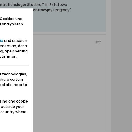
ntrationslager Stutthof" in Sztutowo
towski obóz koncentracyjny i zagłady"
 Cookies und
 analysieren.
ie
und unseren
#2
erdem an, dass
ng, Speicherung
zustimmen.
r technologies,
share certain
etails, refer to
sing and cookie
 outside your
e country where