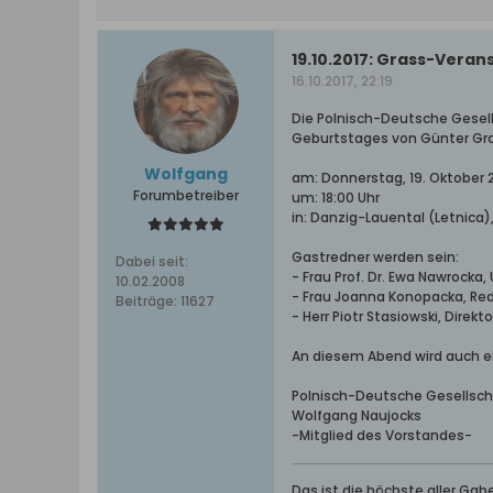
19.10.2017: Grass-Veran
16.10.2017, 22:19
Die Polnisch-Deutsche Gesell
Geburtstages von Günter Gr
Wolfgang
am: Donnerstag, 19. Oktober 
Forumbetreiber
um: 18:00 Uhr
in: Danzig-Lauental (Letnica), 
Gastredner werden sein:
Dabei seit:
- Frau Prof. Dr. Ewa Nawrocka,
10.02.2008
- Frau Joanna Konopacka, Re
Beiträge:
11627
- Herr Piotr Stasiowski, Direkt
An diesem Abend wird auch e
Polnisch-Deutsche Gesellsch
Wolfgang Naujocks
-Mitglied des Vorstandes-
Das ist die höchste aller Ga