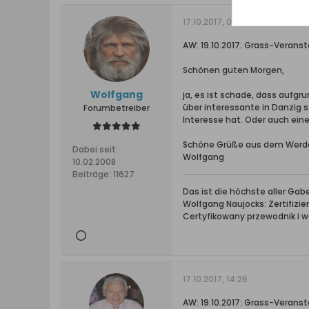
17.10.2017, 09:21
AW: 19.10.2017: Grass-Veranst
Schönen guten Morgen,
Wolfgang
ja, es ist schade, dass aufg
über interessante in Danzig 
Forumbetreiber
Interesse hat. Oder auch ein
Schöne Grüße aus dem Werd
Dabei seit:
Wolfgang
10.02.2008
Beiträge:
11627
Das ist die höchste aller Ga
Wolfgang Naujocks: Zertifizi
Certyfikowany przewodnik i 
17.10.2017, 14:26
AW: 19.10.2017: Grass-Veranst