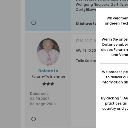
Wolfgang Naujocks: Zertifizi
Certyfikowany przewodnik i 
Wir verarbe
anderen Tech
Stichworte:
-
Wenn Sie unten
17.10.2017, 08:00
Datenverarbei
dieses Forum m
AW: 19.10.2017: Grass-Veranst
und Verar
Tolle Sache, wenn es nicht zu
Belcanto
We process per
Forum-Teilnehmer
to deliver o
information abo
Dabei seit:
By clicking "
I A
24.09.2008
practices as
Beiträge:
2509
country and yo