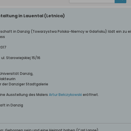
staltung in Lauental (Letnica)
schaft in Danzig (Towarzystwa Polska-Niemcy w Gdańsku) lädt ein zu ei
ass
2017
ul. Starowiejskiej 15/16
 Universität Danzig,
dakteurin
or der Danziger Stadtgalerie
ine Ausstellung des Malers
Artur Bełczykowski
eröffnet.
aft in Danzig
ben: Geborgen sein und eine Heimat haben (Carl Lange)