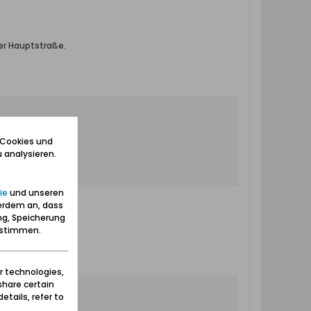
er Hauptstraße.
 Cookies und
 analysieren.
ie
und unseren
erdem an, dass
ng, Speicherung
zustimmen.
r technologies,
share certain
etails, refer to