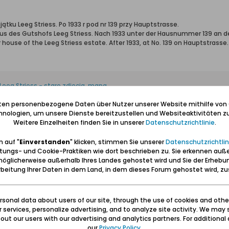
ątku Leeg Striess. Po 1933 r pod nr 139 przy Hauptstrasse.
us des Gutshofs Leeg Striess. Nach 1933 unter der Hausnummer 139 an d
 house of the Leeg Striess estate. After 1933, at No. 139 on Hauptstrasse.
Leeg Striess - stare zdjęcia, mapa
fotopolska.eu/Leeg_Striess_Gdansk?map_z=17
iten personenbezogene Daten über Nutzer unserer Website mithilfe von
ess, Gdańsk - 7 starych zdjęć
nologien, um unsere Dienste bereitzustellen und Websiteaktivitäten zu
Weitere Einzelheiten finden Sie in unserer
Datenschutzrichtlinie
.
 auf "
Einverstanden
" klicken, stimmen Sie unserer
Datenschutzrichtlin
tungs- und Cookie-Praktiken wie dort beschrieben zu. Sie erkennen auß
öglicherweise außerhalb Ihres Landes gehostet wird und Sie der Erhebu
eg Striess findest du im Link.
beitung Ihrer Daten in dem Land, in dem dieses Forum gehostet wird, 
sonal data about users of our site, through the use of cookies and othe
ur services, personalize advertising, and to analyze site activity. We may 
ess (Hauptstrasse 60), Gdańsk - 1900 rok, stare zdjęcia
ut our users with our advertising and analytics partners. For additional d
fotopolska.eu/1442641,foto.html
our
Privacy Policy
.