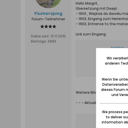
Hallo Margrit,
Übersetzung mit Deepl:
Fischersjung
- 1903 , Wejście do dworku maj
- 1903, Eingang zum Herrenha
Forum-Teilnehmer
- 1903, Entrance to the manor
Link zum Eingang:
Dabei seit:
10.11.2015
Beiträge:
5683
Gdańsk - 
https://
Wir verarbe
Leeg Stri
anderen Tech
Wenn Sie unten
Datenverarbei
dieses Forum m
Weitere Bilder vom Gutshof Le
und Verar
- - - Aktualisiert - - -
We process per
to deliver o
Leeg Stri
information abo
https://