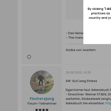
By clicking "
I A
practices as
country and yo
- Das Herrenhaus des Gutshof
- The manor house of the Leeg
Grüße von Joachim
28.08.2025, 14:25
AW: Gut Leeg Striess
Eigentümer laut Adressbuch 1
- Einwohner: Werner STAEG, D
Fischersjung
weiterhin, Häckselwerk Langfu
Adresbuch frei einsehbar:
htt
Forum-Teilnehmer