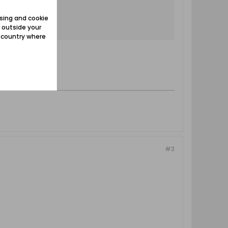
sing and cookie
 outside your
e country where
hnet.
#3