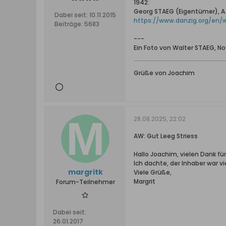
1942:
Georg STAEG (Eigentümer), A. 
Dabei seit:
10.11.2015
https://www.danzig.org/en/w
Beiträge:
5683
---
Ein Foto von Walter STAEG, N
Grüße von Joachim
28.08.2025, 22:02
AW: Gut Leeg Striess
Hallo Joachim, vielen Dank fü
Ich dachte, der Inhaber war v
margritk
Viele Grüße,
Margrit
Forum-Teilnehmer
Dabei seit:
26.01.2017