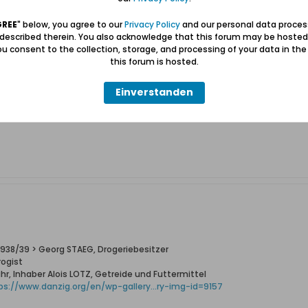
GREE
" below, you agree to our
Privacy Policy
and our personal data proces
 described therein. You also acknowledge that this forum may be hosted
u consent to the collection, storage, and processing of your data in th
this forum is hosted.
Einverstanden
s Leeg Striess wurde von den letzten Eigentümern als Staeckhof bezeic
 Striess estate, referred to as Staeckhof by its last owners.
938/39 > Georg STAEG, Drogeriebesitzer
rogist
hr, Inhaber Alois LOTZ, Getreide und Futtermittel
ps://www.danzig.org/en/wp-gallery...ry-img-id=9157