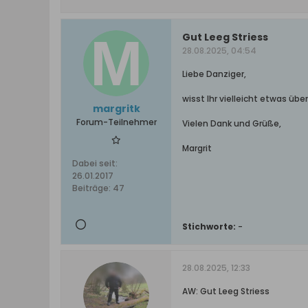
Gut Leeg Striess
28.08.2025, 04:54
Liebe Danziger,
wisst Ihr vielleicht etwas üb
margritk
Forum-Teilnehmer
Vielen Dank und Grüße,
Margrit
Dabei seit:
26.01.2017
Beiträge:
47
Stichworte:
-
28.08.2025, 12:33
AW: Gut Leeg Striess