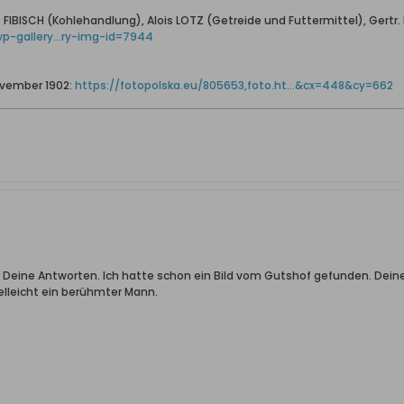
FIBISCH (Kohlehandlung), Alois LOTZ (Getreide und Futtermittel), Gertr.
p-gallery...ry-img-id=7944
ovember 1902:
https://fotopolska.eu/805653,foto.ht...&cx=448&cy=662
r Deine Antworten. Ich hatte schon ein Bild vom Gutshof gefunden. Deine
ielleicht ein berühmter Mann.