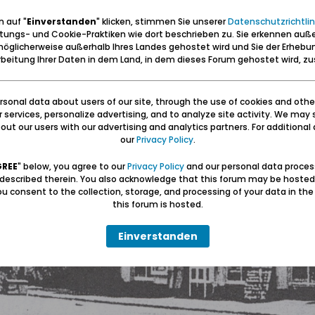
 auf "
Einverstanden
" klicken, stimmen Sie unserer
Datenschutzrichtlin
tungs- und Cookie-Praktiken wie dort beschrieben zu. Sie erkennen auß
öglicherweise außerhalb Ihres Landes gehostet wird und Sie der Erhebu
beitung Ihrer Daten in dem Land, in dem dieses Forum gehostet wird, 
sonal data about users of our site, through the use of cookies and othe
ur services, personalize advertising, and to analyze site activity. We may 
ut our users with our advertising and analytics partners. For additional d
our
Privacy Policy
.
GREE
" below, you agree to our
Privacy Policy
and our personal data proces
 described therein. You also acknowledge that this forum may be hosted
u consent to the collection, storage, and processing of your data in th
this forum is hosted.
Einverstanden