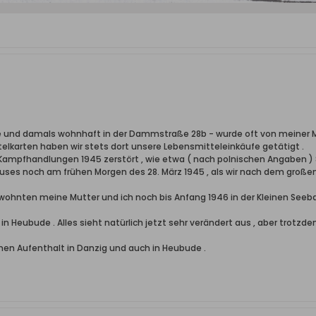
de und damals wohnhaft in der Dammstraße 28b - wurde oft von meiner 
lkarten haben wir stets dort unsere Lebensmitteleinkäufe getätigt .
ampfhandlungen 1945 zerstört , wie etwa ( nach polnischen Angaben ) 
uses noch am frühen Morgen des 28. März 1945 , als wir nach dem große
hnten meine Mutter und ich noch bis Anfang 1946 in der Kleinen Seeb
 in Heubude . Alles sieht natürlich jetzt sehr verändert aus , aber tro
en Aufenthalt in Danzig und auch in Heubude .