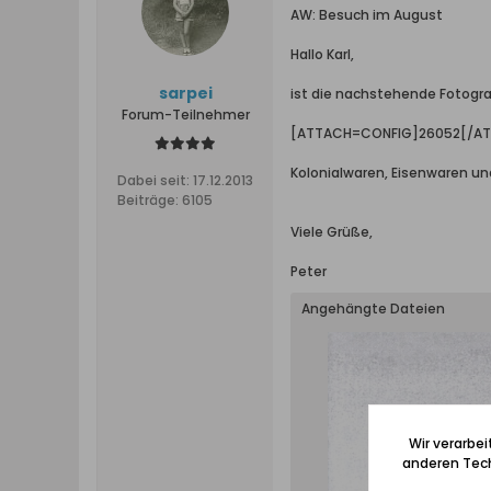
AW: Besuch im August
Hallo Karl,
sarpei
ist die nachstehende Fotogr
Forum-Teilnehmer
[ATTACH=CONFIG]26052[/A
Kolonialwaren, Eisenwaren u
Dabei seit:
17.12.2013
Beiträge:
6105
Viele Grüße,
Peter
Angehängte Dateien
Wir verarbe
anderen Tech