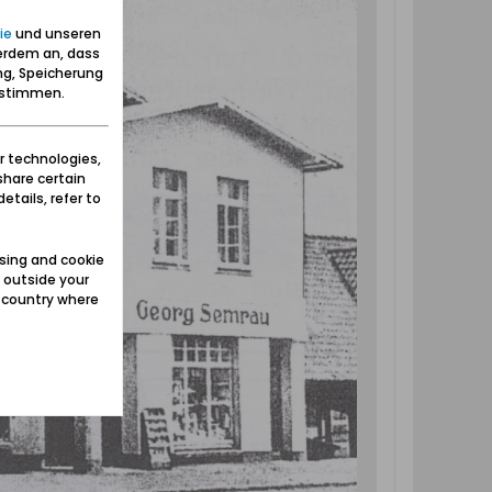
ie
und unseren
erdem an, dass
ng, Speicherung
zustimmen.
r technologies,
share certain
etails, refer to
sing and cookie
 outside your
e country where