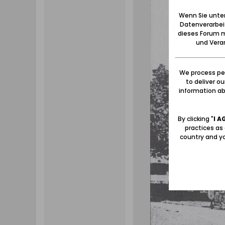
Wenn Sie unten
Datenverarbei
dieses Forum m
und Verar
We process per
to deliver o
information abo
By clicking "
I A
practices as
country and yo