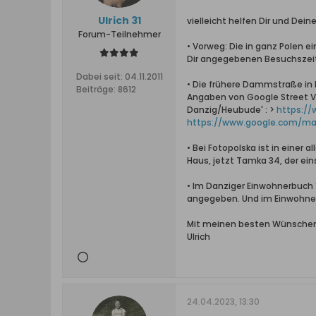
Ulrich 31
vielleicht helfen Dir und De
Forum-Teilnehmer
• Vorweg: Die in ganz Polen e
Dir angegebenen Besuchszeit
Dabei seit:
04.11.2011
• Die frühere Dammstraße in 
Beiträge:
8612
Angaben von Google Street Vi
Danzig/Heubude' : >
https://
https://www.google.com/ma
• Bei Fotopolska ist in eine
Haus, jetzt Tamka 34, der ein
• Im Danziger Einwohnerbuch 1
angegeben. Und im Einwohner-
Mit meinen besten Wünschen
Ulrich
24.04.2023, 13:30