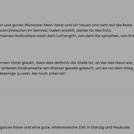
en und guten Wünsche! Mein Vater und ich freuen uns sehr auf die Reise.
vom Einkaufen im Semrau-Laden erzählt, danke für das Foto.
rn meines Großvaters nach dem Luftangriff, von dem Sie sprachen, von ih
in Vater glaubt, dass dies definitiv die Stelle ist, an der das Haus war,
 anderen Straßenseite am Wasser gerade gekauft, um es vor dem Krieg z
jenige zu sein, der noch offen ist!
gslose Reise und eine gute, erlebnisreiche Zeit in Danzig und Heubude.