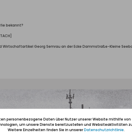
afie bekannt?
TTACH]
nd Wirtschaftartikel Georg Semrau an der Ecke Dammstraße-Kleine Seeb
iten personenbezogene Daten über Nutzer unserer Website mithilfe von
nologien, um unsere Dienste bereitzustellen und Websiteaktivitäten zu
Weitere Einzelheiten finden Sie in unserer
Datenschutzrichtlinie
.