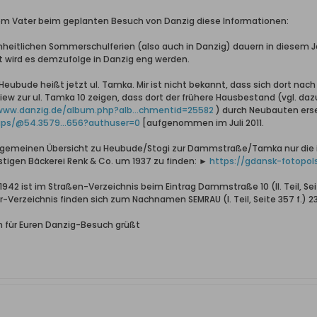
inem Vater beim geplanten Besuch von Danzig diese Informationen:
inheitlichen Sommerschulferien (also auch in Danzig) dauern in diesem Ja
 wird es demzufolge in Danzig eng werden.
Heubude heißt jetzt ul. Tamka. Mir ist nicht bekannt, dass sich dort na
ew zur ul. Tamka 10 zeigen, dass dort der frühere Hausbestand (vgl. daz
www.danzig.de/album.php?alb...chmentid=25582
) durch Neubauten ers
ps/@54.3579...656?authuser=0
[aufgenommen im Juli 2011.
r allgemeinen Übersicht zu Heubude/Stogi zur Dammstraße/Tamka nur die
stigen Bäckerei Renk & Co. um 1937 zu finden: ►
https://gdansk-fotopol
942 ist im Straßen-Verzeichnis beim Eintrag Dammstraße 10 (II. Teil, Seite
Verzeichnis finden sich zum Nachnamen SEMRAU (I. Teil, Seite 357 f.) 23
 für Euren Danzig-Besuch grüßt