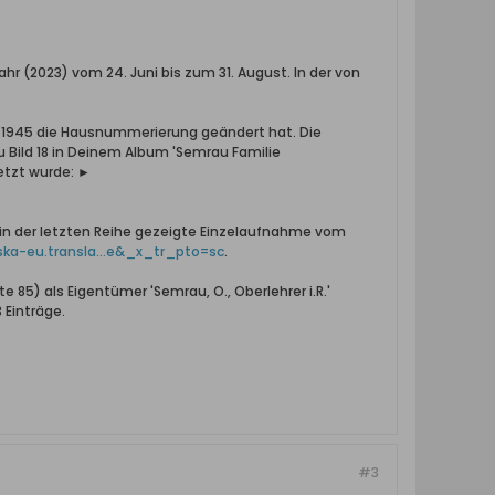
hr (2023) vom 24. Juni bis zum 31. August. In der von
ch 1945 die Hausnummerierung geändert hat. Die
u Bild 18 in Deinem Album 'Semrau Familie
etzt wurde: ►
 in der letzten Reihe gezeigte Einzelaufnahme vom
ska-eu.transla...e&_x_tr_pto=sc
.
 85) als Eigentümer 'Semrau, O., Oberlehrer i.R.'
 Einträge.
#3