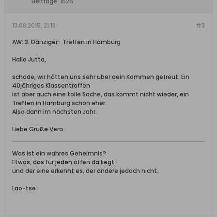
Beiträge:
1526
13.08.2015, 21:13
#3
AW: 3. Danziger- Treffen in Hamburg
Hallo Jutta,
schade, wir hätten uns sehr über dein Kommen gefreut. Ein
40jähriges Klassentreffen
ist aber auch eine tolle Sache, das kommt nicht wieder, ein
Treffen in Hamburg schon eher.
Also dann im nächsten Jahr.
Liebe Grüße Vera
Was ist ein wahres Geheimnis?
Etwas, das für jeden offen da liegt-
und der eine erkennt es, der andere jedoch nicht.
Lao-tse