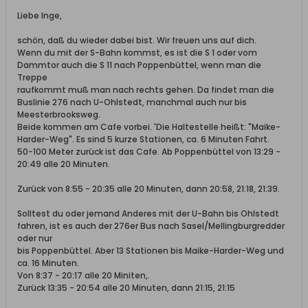
Liebe Inge,
schön, daß du wieder dabei bist. Wir freuen uns auf dich.
Wenn du mit der S-Bahn kommst, es ist die S 1 oder vom
Dammtor auch die S 11 nach Poppenbüttel, wenn man die
Treppe
raufkommt muß man nach rechts gehen. Da findet man die
Buslinie 276 nach U-Ohlstedt, manchmal auch nur bis
Meesterbrooksweg.
Beide kommen am Cafe vorbei. 'Die Haltestelle heißt: "Maike-
Harder-Weg". Es sind 5 kurze Stationen, ca. 6 Minuten Fahrt.
50-100 Meter zurück ist das Cafe. Ab Poppenbüttel von 13:29 -
20:49 alle 20 Minuten.
Zurück von 8:55 - 20:35 alle 20 Minuten, dann 20:58, 21:18, 21:39.
Solltest du oder jemand Anderes mit der U-Bahn bis Ohlstedt
fahren, ist es auch der 276er Bus nach Sasel/Mellingburgredder
oder nur
bis Poppenbüttel. Aber 13 Stationen bis Maike-Harder-Weg und
ca. 16 Minuten.
Von 8:37 - 20:17 alle 20 Miniten,.
Zurück 13:35 - 20:54 alle 20 Minuten, dann 21:15, 21:15