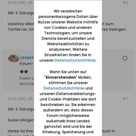
03.10.2015, 09:13
#6
Wir verarbeiten
AW: 3. Danziger- Treffen in Hamburg
personenbezogene Daten über
Nutzer unserer Website mithilfe
Verehrte vKlattt, Gerhard Jeske meldet sich hiermit zum
von Cookies und anderen
Treffen an. Ich wünsche, der Zusammenkunft bestes Gelingen.
Technologien, um unsere
Dienste bereitzustellen und
Websiteaktivitäten zu
analysieren. Weitere
Einzelheiten finden Sie in
vklatt
unserer
Datenschutzrichtlinie
.
Forum-Teilnehmer
Wenn Sie unten auf
"
Einverstanden
" klicken,
Dabei seit:
28.03.2009
stimmen Sie unserer
Beiträge:
1526
Datenschutzrichtlinie
und
unseren Datenverarbeitungs-
03.10.2015, 09:19
#7
und Cookie-Praktiken wie dort
beschrieben zu. Sie erkennen
AW: 3. Danziger- Treffen in Hamburg
außerdem an, dass dieses
Forum möglicherweise
Guten Morgen Herr Jeske,
außerhalb Ihres Landes
gehostet wird und Sie der
danke für Ihre Anmeldung. Wir freuen uns, daß Sie auch in
Erhebung, Speicherung und