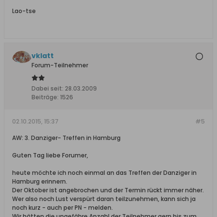
Lao-tse
vklatt
Forum-Teilnehmer
Dabei seit:
28.03.2009
Beiträge:
1526
02.10.2015, 15:37
#5
AW: 3. Danziger- Treffen in Hamburg
Guten Tag liebe Forumer,
heute möchte ich noch einmal an das Treffen der Danziger in
Hamburg erinnern.
Der Oktober ist angebrochen und der Termin rückt immer näher.
Wer also noch Lust verspürt daran teilzunehmen, kann sich ja
noch kurz - auch per PN - melden.
Wir hätten die ungefähre Anzahl der Teilnehmer gern bis zum