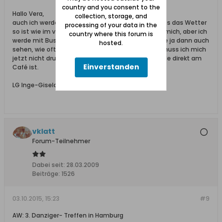
country and you consent to the
Hallo Vera,
collection, storage, and
auch ich werde kommen. Dann hoffen wir mal, dass das Wetter
processing of your data in the
so ist wie im vergangenen Jahr. Mein Mann bringt mich, aber ich
country where this forum is
werde mit Bus und S-Bahn zurückfahren. Ich werde ja dann auch
hosted.
sehen, wie oft der Bus fährt und welche Linie. Da muss ich mich
jetzt nicht drum kümmern, wenn die Bushaltestelle direkt am
Einverstanden
Café ist.
LG Inge-Gisela
vklatt
Forum-Teilnehmer
Dabei seit:
28.03.2009
Beiträge:
1526
03.10.2015, 15:23
#9
AW: 3. Danziger- Treffen in Hamburg