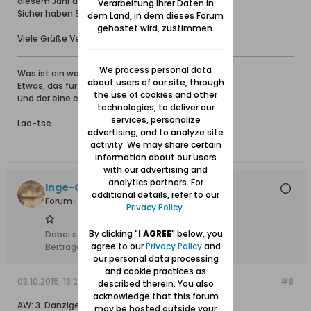
diesem Jahr dabei sind.
Verarbeitung Ihrer Daten in
Sicher haben Sie wieder viel Neues zu berichten.
dem Land, in dem dieses Forum
gehostet wird, zustimmen.
Viele Grüße Vera
We process personal data
Was ist ein wahres Geheimnis?
about users of our site, through
Etwas, das für jeden offen da liegt-
the use of cookies and other
und der eine erkennt es, der andere jedoch nicht.
technologies, to deliver our
services, personalize
Lao-tse
advertising, and to analyze site
activity. We may share certain
information about our users
with our advertising and
analytics partners. For
Inge-Gisela
additional details, refer to our
Forum-Teilnehmer
Privacy Policy
.
By clicking "
I AGREE
" below, you
Dabei seit:
09.11.2012
agree to our
Privacy Policy
and
Beiträge:
1842
our personal data processing
and cookie practices as
03.10.2015, 13:25
#8
described therein. You also
acknowledge that this forum
AW: 3. Danziger- Treffen in Hamburg
may be hosted outside your