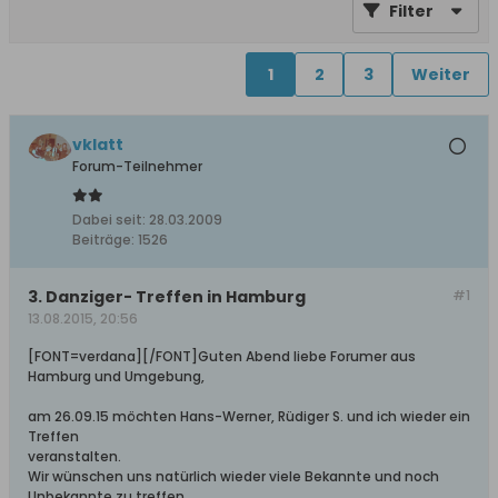
Filter
1
2
3
Weiter
vklatt
Forum-Teilnehmer
Dabei seit:
28.03.2009
Beiträge:
1526
3. Danziger- Treffen in Hamburg
#1
13.08.2015, 20:56
[FONT=verdana][/FONT]Guten Abend liebe Forumer aus
Hamburg und Umgebung,
am 26.09.15 möchten Hans-Werner, Rüdiger S. und ich wieder ein
Treffen
veranstalten.
Wir wünschen uns natürlich wieder viele Bekannte und noch
Unbekannte zu treffen.