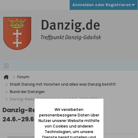
Anmelden oder Registrieren
Forum
Stadt Danzig mit Vororten und alles was Danzig betrifft
Bund der Danziger
Danzig-Reise des LV Hamburg, 24.6.-29.6.2020
Danzig-Reise des LV Hamburg,
Wir verarbeiten
personenbezogene Daten über
24.6.-29.6.2020
Nutzer unserer Website mithilfe
von Cookies und anderen
Technologien, um unsere
Dienste bereitzustellen und