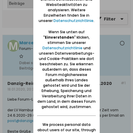
Websiteaktivitäten zu
analysieren. Weitere
Einzelheiten finden Sie in
Filter
unserer
Datenschutzrichtlinie
.
Wenn Sie unten auf
"
Einverstanden
" klicken,
MarcelKr
stimmen Sie unserer
Datenschutzrichtlinie
und
Forum-Teilnehmer
unseren Datenverarbeitungs-
und Cookie-Praktiken wie dort
Dabei seit:
23.08.2012
beschrieben zu. Sie erkennen
Beiträge:
428
außerdem an, dass dieses
Forum möglicherweise
außerhalb Ihres Landes
Danzig-Reise des LV Hamburg, 24.6.-29.6.2020
#1
gehostet wird und Sie der
18.01.2020, 20:31
Erhebung, Speicherung und
Verarbeitung Ihrer Daten in
Liebe Forum-Leser,
dem Land, in dem dieses Forum
gehostet wird, zustimmen.
der LV Hamburg plant eine Reise nach Danzig in der Zeit vom
24.6.2020-29.6.2020 durchzuführen. Details gibt es per Email an
post@danziger.info
We process personal data
about users of our site, through
Beste Grüße