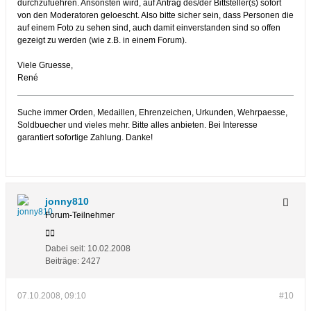
durchzufuehren. Ansonsten wird, auf Antrag des/der Bittsteller(s) sofort
von den Moderatoren geloescht. Also bitte sicher sein, dass Personen die
auf einem Foto zu sehen sind, auch damit einverstanden sind so offen
gezeigt zu werden (wie z.B. in einem Forum).
Viele Gruesse,
René
Suche immer Orden, Medaillen, Ehrenzeichen, Urkunden, Wehrpaesse,
Soldbuecher und vieles mehr. Bitte alles anbieten. Bei Interesse
garantiert sofortige Zahlung. Danke!
jonny810
Forum-Teilnehmer
Dabei seit:
10.02.2008
Beiträge:
2427
07.10.2008, 09:10
#10