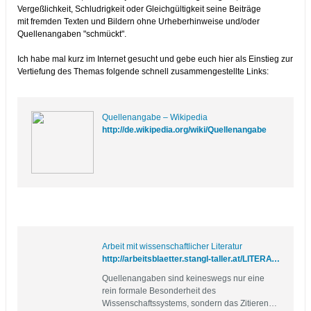
Vergeßlichkeit, Schludrigkeit oder Gleichgültigkeit seine Beiträge
mit fremden Texten und Bildern ohne Urheberhinweise und/oder
Quellenangaben "schmückt".
Ich habe mal kurz im Internet gesucht und gebe euch hier als Einstieg zur
Vertiefung des Themas folgende schnell zusammengestellte Links:
Quellenangabe – Wikipedia
http://de.wikipedia.org/wiki/Quellenangabe
Arbeit mit wissenschaftlicher Literatur
http://arbeitsblaetter.stangl-taller.at/LITERATUR/Quellennachweise.shtml
Quellenangaben sind keineswegs nur eine
rein formale Besonderheit des
Wissenschaftssystems, sondern das Zitieren