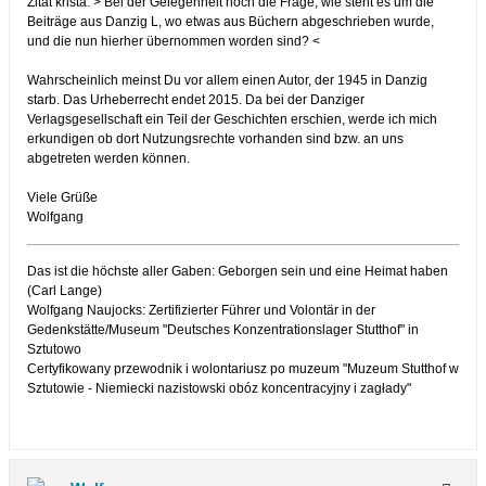
Zitat krista: > Bei der Gelegenheit noch die Frage, wie steht es um die
Beiträge aus Danzig L, wo etwas aus Büchern abgeschrieben wurde,
und die nun hierher übernommen worden sind? <
Wahrscheinlich meinst Du vor allem einen Autor, der 1945 in Danzig
starb. Das Urheberrecht endet 2015. Da bei der Danziger
Verlagsgesellschaft ein Teil der Geschichten erschien, werde ich mich
erkundigen ob dort Nutzungsrechte vorhanden sind bzw. an uns
abgetreten werden können.
Viele Grüße
Wolfgang
Das ist die höchste aller Gaben: Geborgen sein und eine Heimat haben
(Carl Lange)
Wolfgang Naujocks: Zertifizierter Führer und Volontär in der
Gedenkstätte/Museum "Deutsches Konzentrationslager Stutthof" in
Sztutowo
Certyfikowany przewodnik i wolontariusz po muzeum "Muzeum Stutthof w
Sztutowie - Niemiecki nazistowski obóz koncentracyjny i zagłady"