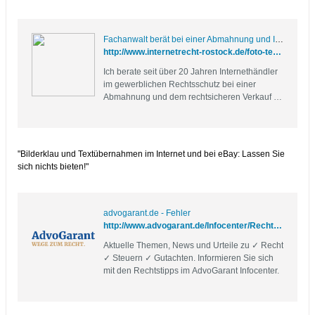
Fachanwalt berät bei einer Abmahnung und Ihren Onlineverkauf
http://www.internetrecht-rostock.de/foto-text-urheberrecht.htm
Ich berate seit über 20 Jahren Internethändler
im gewerblichen Rechtsschutz bei einer
Abmahnung und dem rechtsicheren Verkauf im
Internet
"Bilderklau und Textübernahmen im Internet und bei eBay: Lassen Sie
sich nichts bieten!"
advogarant.de - Fehler
http://www.advogarant.de/Infocenter/Rechtsinfo/Verbraucherrecht/Allgemein/Internetforen.html
Aktuelle Themen, News und Urteile zu ✓ Recht
✓ Steuern ✓ Gutachten. Informieren Sie sich
mit den Rechtstipps im AdvoGarant Infocenter.