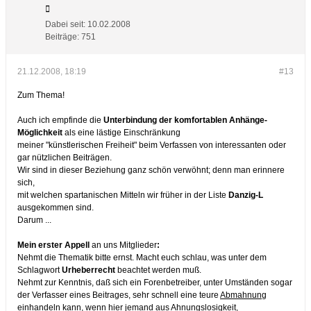
Dabei seit:
10.02.2008
Beiträge:
751
21.12.2008, 18:19
#13
Zum Thema!
Auch ich empfinde die
Unterbindung der komfortablen Anhänge-
Möglichkeit
als eine lästige Einschränkung
meiner "künstlerischen Freiheit" beim Verfassen von interessanten oder
gar nützlichen Beiträgen.
Wir sind in dieser Beziehung ganz schön verwöhnt; denn man erinnere
sich,
mit welchen spartanischen Mitteln wir früher in der Liste
Danzig-L
ausgekommen sind.
Darum ...
Mein erster Appell
an uns Mitglieder
:
Nehmt die Thematik bitte ernst. Macht euch schlau, was unter dem
Schlagwort
Urheberrecht
beachtet werden muß.
Nehmt zur Kenntnis, daß sich ein Forenbetreiber, unter Umständen sogar
der Verfasser eines Beitrages, sehr schnell eine teure
Abmahnung
einhandeln kann, wenn hier jemand aus Ahnungslosigkeit,