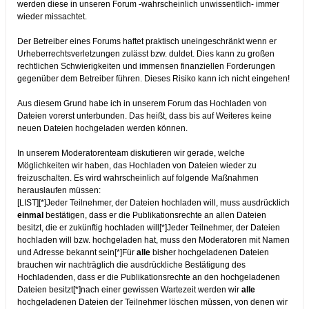
werden diese in unseren Forum -wahrscheinlich unwissentlich- immer
wieder missachtet.
Der Betreiber eines Forums haftet praktisch uneingeschränkt wenn er
Urheberrechtsverletzungen zulässt bzw. duldet. Dies kann zu großen
rechtlichen Schwierigkeiten und immensen finanziellen Forderungen
gegenüber dem Betreiber führen. Dieses Risiko kann ich nicht eingehen!
Aus diesem Grund habe ich in unserem Forum das Hochladen von
Dateien vorerst unterbunden. Das heißt, dass bis auf Weiteres keine
neuen Dateien hochgeladen werden können.
In unserem Moderatorenteam diskutieren wir gerade, welche
Möglichkeiten wir haben, das Hochladen von Dateien wieder zu
freizuschalten. Es wird wahrscheinlich auf folgende Maßnahmen
herauslaufen müssen:
[LIST][*]Jeder Teilnehmer, der Dateien hochladen will, muss ausdrücklich
einmal
bestätigen, dass er die Publikationsrechte an allen Dateien
besitzt, die er zukünftig hochladen will[*]Jeder Teilnehmer, der Dateien
hochladen will bzw. hochgeladen hat, muss den Moderatoren mit Namen
und Adresse bekannt sein[*]Für
alle
bisher hochgeladenen Dateien
brauchen wir nachträglich die ausdrückliche Bestätigung des
Hochladenden, dass er die Publikationsrechte an den hochgeladenen
Dateien besitzt[*]nach einer gewissen Wartezeit werden wir
alle
hochgeladenen Dateien der Teilnehmer löschen müssen, von denen wir