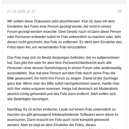
07.10.2008, 07:37
#9
Wir sollten diese Diskussion jetzt abschliessen. Klar ist, dass mit dem
Einstellen des Fotos eine Person gezeigt wurde, die nicht in einem
Forum gezeigt werden moechte. Dem Gesetz nach ist dann diese Person
oder Personen entweder sofort im Foto unkenntlich zu machen oder, falls
dieses nicht geschieht, das Foto zu entfernen. Es steht dem Einsteller des
Fotos dann frei, ein veraendertes Foto einzustellen.
Das Foto mag sich im Besitz desjenigen befinden, der es aufgenommen
hat. Das gibt ihm oder ihr aber kein Persoenlichkeitsrecht auch alle
Personen ohne dessen Genehmigung in einem Forum oder andersweitig
auszustellen. Nun hat eine Person auf dem Foto durch seine Frau die
Bitte geaeussert, ihn nicht ihm Forum zu zeigen. Damit ist die Sachlage
ganz klar. Wenn man der Bitte sofort nachgekommen waere, haette man
sich hier vieles ersparen koennen. Helga hat demnach als Moderatorin
absolut richtig gehandelt und das Foto dann entfernt. Jetzt sollten sich
alle Beiteiligten beruhigen.
Nachtrag: Es ist sicher einfacher, Leute auf einem Foto unkenntlich zu
machen (es gibt genuegend fotobearbeitende Software) wenn diese es
wuenschen. Dann braucht ein Foto auch nicht komplett geloescht
werden. Aber es liegt an dem Einsteller der Fotos, dieses