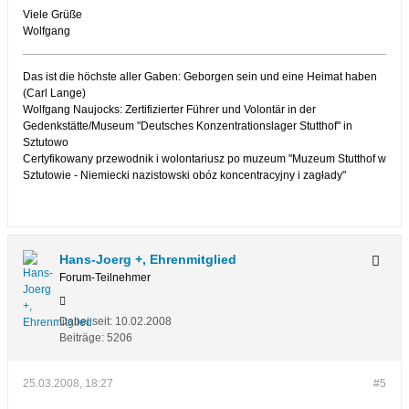
Viele Grüße
Wolfgang
Das ist die höchste aller Gaben: Geborgen sein und eine Heimat haben
(Carl Lange)
Wolfgang Naujocks: Zertifizierter Führer und Volontär in der
Gedenkstätte/Museum "Deutsches Konzentrationslager Stutthof" in
Sztutowo
Certyfikowany przewodnik i wolontariusz po muzeum "Muzeum Stutthof w
Sztutowie - Niemiecki nazistowski obóz koncentracyjny i zagłady"
Hans-Joerg +, Ehrenmitglied
Forum-Teilnehmer
Dabei seit:
10.02.2008
Beiträge:
5206
25.03.2008, 18:27
#5