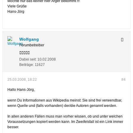
Möchte nur das keiner hier Ärger bekommt !!!
Viele Grüße
Hans-Jörg
Wolfgang
Forumbetreiber
Dabei seit:
10.02.2008
Beiträge:
11627
25.03.2008, 18:22
#4
Hallo Hans-Jörg,
wenn Du Informationen aus Wikipedia meinst: Sie sind frei verwendbar,
wenn Quelle und (falls vorhanden) der/die Autoren genannt werden.
In allen anderen Fällen muss man vorher wissen, ob und unter welchen
Voraussetzungen kopiert werden kann. Im Zweifelsfall ist ein Link immer
besser.