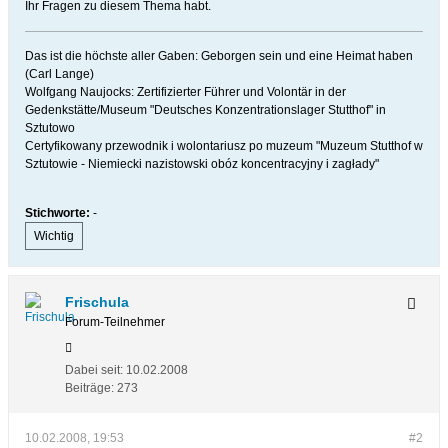
Ihr Fragen zu diesem Thema habt.
Das ist die höchste aller Gaben: Geborgen sein und eine Heimat haben
(Carl Lange)
Wolfgang Naujocks: Zertifizierter Führer und Volontär in der
Gedenkstätte/Museum "Deutsches Konzentrationslager Stutthof" in
Sztutowo
Certyfikowany przewodnik i wolontariusz po muzeum "Muzeum Stutthof w
Sztutowie - Niemiecki nazistowski obóz koncentracyjny i zagłady"
Stichworte:
-
Wichtig
Frischula
Forum-Teilnehmer
Dabei seit:
10.02.2008
Beiträge:
273
10.02.2008, 19:53
#2