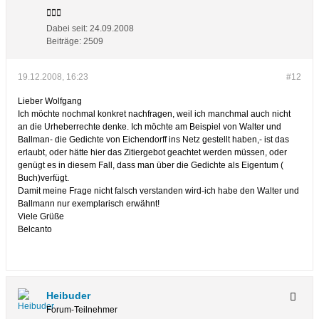
Dabei seit:
24.09.2008
Beiträge:
2509
19.12.2008, 16:23
#12
Lieber Wolfgang
Ich möchte nochmal konkret nachfragen, weil ich manchmal auch nicht
an die Urheberrechte denke. Ich möchte am Beispiel von Walter und
Ballman- die Gedichte von Eichendorff ins Netz gestellt haben,- ist das
erlaubt, oder hätte hier das Zitiergebot geachtet werden müssen, oder
genügt es in diesem Fall, dass man über die Gedichte als Eigentum (
Buch)verfügt.
Damit meine Frage nicht falsch verstanden wird-ich habe den Walter und
Ballmann nur exemplarisch erwähnt!
Viele Grüße
Belcanto
Heibuder
Forum-Teilnehmer