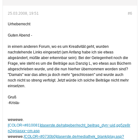
25.03.2008, 19:51
#6
Urheberrecht
Guten Abend -
in einem anderen Forum, wo es um Kreativität geht, wurden
nachstehende Links eingesetzt (am Anfang habe ich sie etwas
abgeändert, müßte aber erkennbar sein). Bei der Gelegenheit noch die
Frage, wie steht es um die Beiträge aus Danzig L, wo etwas aus Büchern
abgeschrieben wurde, und die nun hierher übernommen worden sind?
"Damals" war das alles ja doch mehr "geschlossen" und wurde auch
noch nicht so streng verfolgt. Jetzt würde ich solche Beiträge nicht mehr
einsetzen.
Gruß
-Krista-
wewewe.
[COLOR=#810081]
dase
rste.de/ratgeber/recht_beitrag_dyn~uid,qg5ze8r
n2gniasxx~cm.asp
wewewe.
[COLOR=#0730b0]daserste.de/mediathek_blank/play.asp?