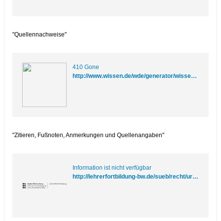
erfüllt eine ganze Reihe von Aufgaben, von
denen nicht zuletzt auch das Funktionieren
und Weiterentwickeln des Systems
Wissenschaft selbst abhängt
"Quellennachweise"
410 Gone
http://www.wissen.de/wde/generator/wissen/ressorts/bildung/weiterbildung/archiv_lernenlernen/index,page=1660448.html
"Zitieren, Fußnoten, Anmerkungen und Quellenangaben"
Information ist nicht verfügbar
http://lehrerfortbildung-bw.de/sueb/recht/urh/checkl/text_bild.htm