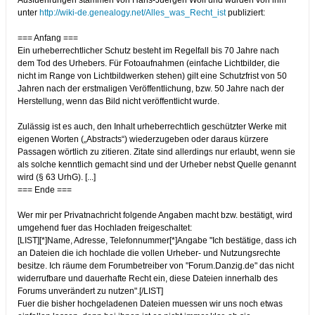
Ausfuehrungen stammen von Hans-Juergen Wolf und wurden von ihm
unter
http://wiki-de.genealogy.net/Alles_was_Recht_ist
publiziert:
=== Anfang ===
Ein urheberrechtlicher Schutz besteht im Regelfall bis 70 Jahre nach
dem Tod des Urhebers. Für Fotoaufnahmen (einfache Lichtbilder, die
nicht im Range von Lichtbildwerken stehen) gilt eine Schutzfrist von 50
Jahren nach der erstmaligen Veröffentlichung, bzw. 50 Jahre nach der
Herstellung, wenn das Bild nicht veröffentlicht wurde.
Zulässig ist es auch, den Inhalt urheberrechtlich geschützter Werke mit
eigenen Worten („Abstracts“) wiederzugeben oder daraus kürzere
Passagen wörtlich zu zitieren. Zitate sind allerdings nur erlaubt, wenn sie
als solche kenntlich gemacht sind und der Urheber nebst Quelle genannt
wird (§ 63 UrhG). [...]
=== Ende ===
Wer mir per Privatnachricht folgende Angaben macht bzw. bestätigt, wird
umgehend fuer das Hochladen freigeschaltet:
[LIST][*]Name, Adresse, Telefonnummer[*]Angabe "Ich bestätige, dass ich
an Dateien die ich hochlade die vollen Urheber- und Nutzungsrechte
besitze. Ich räume dem Forumbetreiber von "Forum.Danzig.de" das nicht
widerrufbare und dauerhafte Recht ein, diese Dateien innerhalb des
Forums unverändert zu nutzen".[/LIST]
Fuer die bisher hochgeladenen Dateien muessen wir uns noch etwas