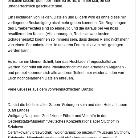
einfallen lassen, denn bei ihnen ist es nicht immer klar, ob sie
urheberrechtlich geschuetzt sind.
Ein Hochladen von Texten, Dateien und Bildern wird es ohne diese mir
vorliegende Bestaetigung nicht mehr geben koennen. Die Regelungen
des Urheberrechtes sind so eindeutig und die daraus bei Verstoss
resultierenden Kosten (Abmahnungen, Rechtsanwaltskosten,
Schadenersatz) koennen so immens sein, dass dieses Risiko nicht mehr
von einem Forumbetreiber -in unserem Forum also von mir- getragen
werden kann.
Es ist nur ein kleiner Schritt, fuer das Hochladen freigeschaltet zu
werden. Schreibt mir eine Privatnachricht mit den erbetenen Angaben -
und prompt koennen sich alle anderen Teilnehmer wieder an den von
Euch hochgeladenen Dateien erfreuen.
Viele Gruesse aus dem vorweihnachtlichen Danzig!
Das ist die höchste aller Gaben: Geborgen sein und eine Heimat haben
(Carl Lange)
Wolfgang Naujocks: Zertifizierter Führer und Volontär in der
Gedenkstätte/Museum "Deutsches Konzentrationslager Stutthof" in
Sztutowo
Certyfikowany przewodnik i wolontariusz po muzeum "Muzeum Stutthof w