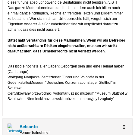
diese für uns absolut notwendige Bestätigung nicht besitzen.[/LIST]
Das ganze Moderatorenteam und insbesondere auch ich bitten noch
einmal ganz eindringlich, Rechte an fremden Texten und Bildernimmer
zu beachten. Wer sich nicht an Urheberrechte hält, vergeht sich am
Eigentum Anderer. Als Forumbetreiber sind wir verpflichtet darauf zu
achten, dass dies nicht passiert.
Bittet habt Verständnis für diese Maßnahmen. Wenn wir als Betreiber
nicht unübersehbare Risiken eingehen wollen, müssen wir strikt
darauf achten, dass Urheberrechte nicht verletzt werden.
Das ist die höchste aller Gaben: Geborgen sein und eine Heimat haben
(Carl Lange)
Wolfgang Naujocks: Zertifizierter Führer und Volontär in der
Gedenkstätte/Museum "Deutsches Konzentrationslager Stutthof" in
Sztutowo
Certyfikowany przewodnik i wolontariusz po muzeum "Muzeum Stutthof w
Sztutowie - Niemiecki nazistowski obóz koncentracyjny i zagłady"
Belcanto
Forum-Teilnehmer