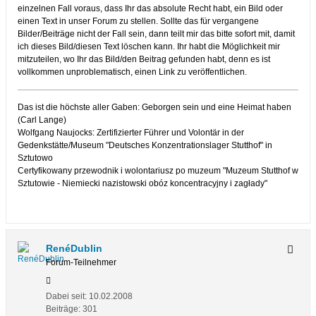
einzelnen Fall voraus, dass Ihr das absolute Recht habt, ein Bild oder
einen Text in unser Forum zu stellen. Sollte das für vergangene
Bilder/Beiträge nicht der Fall sein, dann teilt mir das bitte sofort mit, damit
ich dieses Bild/diesen Text löschen kann. Ihr habt die Möglichkeit mir
mitzuteilen, wo Ihr das Bild/den Beitrag gefunden habt, denn es ist
vollkommen unproblematisch, einen Link zu veröffentlichen.
Das ist die höchste aller Gaben: Geborgen sein und eine Heimat haben
(Carl Lange)
Wolfgang Naujocks: Zertifizierter Führer und Volontär in der
Gedenkstätte/Museum "Deutsches Konzentrationslager Stutthof" in
Sztutowo
Certyfikowany przewodnik i wolontariusz po muzeum "Muzeum Stutthof w
Sztutowie - Niemiecki nazistowski obóz koncentracyjny i zagłady"
RenéDublin
Forum-Teilnehmer
Dabei seit:
10.02.2008
Beiträge:
301