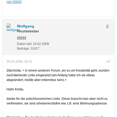
cid=16833
Wolfgang
Forumbetreiber
Dabei seit:
10.02.2008
Beiträge:
11627
25.03.2008, 20:41
#7
Zitat krista: > in einem anderen Forum, wo es um Kreativität geht, wurden
nachstehende Links eingesetzt (am Anfang habe ich sie etwas
abgeändert, müßte aber erkennbar sein).<
Hallo Krista,
danke für die aufschlussreichen Links. Diese braucht man aber nicht zu
verfremden, sie sind urheberrechtsfrei wie z.B. eine Wohnungsadresse.