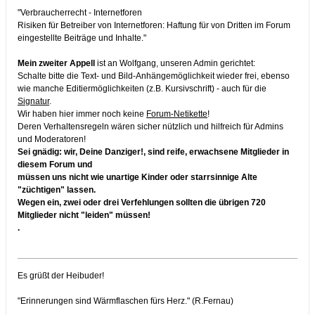
"Verbraucherrecht - Internetforen
Risiken für Betreiber von Internetforen: Haftung für von Dritten im Forum
eingestellte Beiträge und Inhalte."
Mein zweiter Appell
ist an Wolfgang, unseren Admin gerichtet:
Schalte bitte die Text- und Bild-Anhängemöglichkeit wieder frei, ebenso
wie manche Editiermöglichkeiten (z.B. Kursivschrift) - auch für die
Signatur
.
Wir haben hier immer noch keine
Forum-Netikette
!
Deren Verhaltensregeln wären sicher nützlich und hilfreich für Admins
und Moderatoren!
Sei gnädig: wir, Deine Danziger!, sind reife, erwachsene Mitglieder in
diesem Forum und
müssen uns nicht wie unartige Kinder oder starrsinnige Alte
"züchtigen" lassen.
Wegen ein, zwei oder drei Verfehlungen sollten die übrigen 720
Mitglieder nicht "leiden" müssen!
.
Es grüßt der Heibuder!
"Erinnerungen sind Wärmflaschen fürs Herz." (R.Fernau)