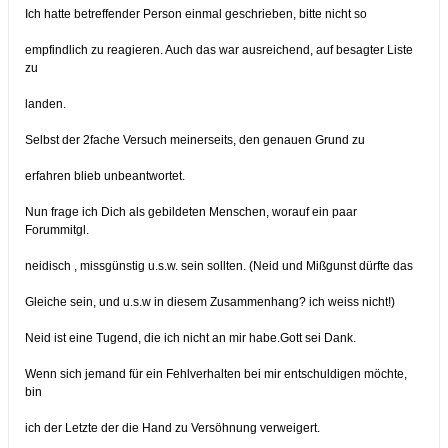
Ich hatte betreffender Person einmal geschrieben, bitte nicht so
empfindlich zu reagieren. Auch das war ausreichend, auf besagter Liste
zu
landen.
Selbst der 2fache Versuch meinerseits, den genauen Grund zu
erfahren blieb unbeantwortet.
Nun frage ich Dich als gebildeten Menschen, worauf ein paar
Forummitgl.
neidisch , missgünstig u.s.w. sein sollten. (Neid und Mißgunst dürfte das
Gleiche sein, und u.s.w in diesem Zusammenhang? ich weiss nicht!)
Neid ist eine Tugend, die ich nicht an mir habe.Gott sei Dank.
Wenn sich jemand für ein Fehlverhalten bei mir entschuldigen möchte,
bin
ich der Letzte der die Hand zu Versöhnung verweigert.