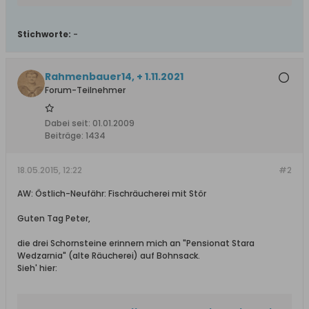
Stichworte:
-
Rahmenbauer14, + 1.11.2021
Forum-Teilnehmer
Dabei seit:
01.01.2009
Beiträge:
1434
18.05.2015, 12:22
#2
AW: Östlich-Neufähr: Fischräucherei mit Stör
Guten Tag Peter,
die drei Schornsteine erinnern mich an "Pensionat Stara
Wedzarnia" (alte Räucherei) auf Bohnsack.
Sieh' hier: