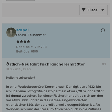
Filter
sarpei
Forum-Teilnehmer
Dabei seit:
17.12.2013
Beiträge:
6105
Östlich-Neufähr: Fischräucherei mit Stör
#1
18.05.2015, 10:46
Hallo miteinander!
In einer Werbebroschüre 'Kommt nach Danzig!, etwa 1932, bin
ich über eine Fotografie gestolpert: ein etwa 2,20 m langer Stör
ist darauf zu sehen. Bei dieser Fischart handelt es sich um den
vor etwa 1.000 Jahren in die Ostsee eingewanderten
atlantischen Stör, der dort mittlerweile ausgestörben ist. Als
Wanderfisch kam der Stör zum Ablaichen auch in die Zuflüsse