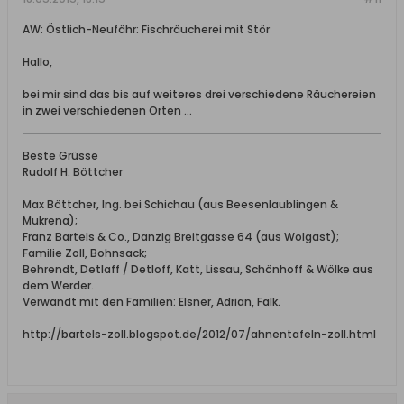
AW: Östlich-Neufähr: Fischräucherei mit Stör
Hallo,
bei mir sind das bis auf weiteres drei verschiedene Räuchereien
in zwei verschiedenen Orten ...
Beste Grüsse
Rudolf H. Böttcher
Max Böttcher, Ing. bei Schichau (aus Beesenlaublingen &
Mukrena);
Franz Bartels & Co., Danzig Breitgasse 64 (aus Wolgast);
Familie Zoll, Bohnsack;
Behrendt, Detlaff / Detloff, Katt, Lissau, Schönhoff & Wölke aus
dem Werder.
Verwandt mit den Familien: Elsner, Adrian, Falk.
http://bartels-zoll.blogspot.de/2012/07/ahnentafeln-zoll.html