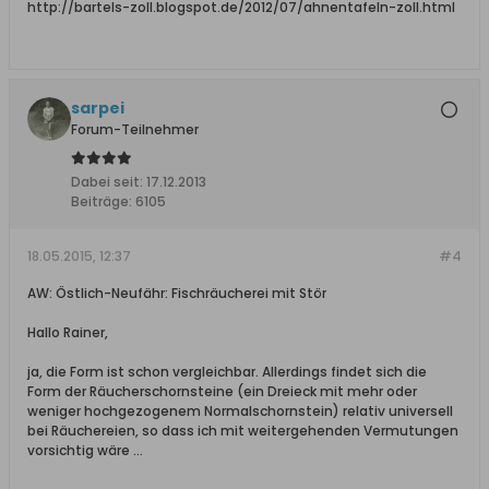
http://bartels-zoll.blogspot.de/2012/07/ahnentafeln-zoll.html
sarpei
Forum-Teilnehmer
Dabei seit:
17.12.2013
Beiträge:
6105
18.05.2015, 12:37
#4
AW: Östlich-Neufähr: Fischräucherei mit Stör
Hallo Rainer,
ja, die Form ist schon vergleichbar. Allerdings findet sich die
Form der Räucherschornsteine (ein Dreieck mit mehr oder
weniger hochgezogenem Normalschornstein) relativ universell
bei Räuchereien, so dass ich mit weitergehenden Vermutungen
vorsichtig wäre ...