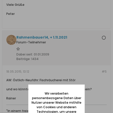
Viele Grüße
Peter
Rahmenbauer14, + 1.11.2021
Forum-Teilnehmer
Dabei seit:
01.01.2009
Beiträge:
1434
18.05.2015, 13:12
#5
AW: Östlich-Neufähr: Fischräucherei mit Stör
und wo könnte es Deiner Meinung nach in Danzig sein?
Wir verarbeiten
personenbezogene Daten über
Rainer
Nutzer unserer Website mithilfe
von Cookies und anderen
"In einem freien Staat kann jederman denken,
Technologien, um unsere