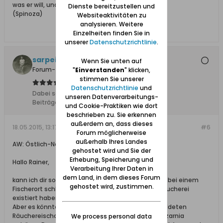
was er will, und sagen, was er denkt"
Dienste bereitzustellen und
(Spinoza)
Websiteaktivitäten zu
analysieren. Weitere
Einzelheiten finden Sie in
unserer
Datenschutzrichtlinie
.
sarpei
Wenn Sie unten auf
Forum-Teilnehmer
"
Einverstanden
" klicken,
stimmen Sie unserer
Datenschutzrichtlinie
und
Dabei seit:
17.12.2013
unseren Datenverarbeitungs-
Beiträge:
6105
und Cookie-Praktiken wie dort
beschrieben zu. Sie erkennen
außerdem an, dass dieses
18.05.2015, 13:17
#6
Forum möglicherweise
außerhalb Ihres Landes
AW: Östlich-Neufähr: Fischräucherei mit Stör
gehostet wird und Sie der
Erhebung, Speicherung und
Hallo Rainer,
Verarbeitung Ihrer Daten in
dem Land, in dem dieses Forum
kann ich dir so auch nicht sagen. Aber ich kann mir bei einem
gehostet wird, zustimmen.
Fischerort schlecht vorstellen, dass da nur eine Räucherei
existiert haben soll.
Aber es könnte genauso gut sein, dass die abgebildeten
Räuchereischornsteine zum Pensionat Stara Wedzarnia
We process personal data