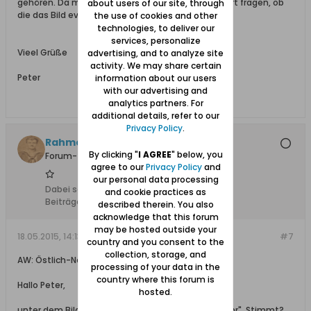
gehören. Da müsste wahrscheinlich jemand vor Ort fragen, ob
about users of our site, through
die das Bild eventuell zuordnen können.
the use of cookies and other
technologies, to deliver our
services, personalize
Vieel Grüße
advertising, and to analyze site
activity. We may share certain
Peter
information about our users
with our advertising and
analytics partners. For
additional details, refer to our
Privacy Policy
.
Rahmenbauer14, + 1.11.2021
By clicking "
I AGREE
" below, you
Forum-Teilnehmer
agree to our
Privacy Policy
and
our personal data processing
Dabei seit:
01.01.2009
and cookie practices as
Beiträge:
1434
described therein. You also
acknowledge that this forum
may be hosted outside your
18.05.2015, 14:13
#7
country and you consent to the
collection, storage, and
AW: Östlich-Neufähr: Fischräucherei mit Stör
processing of your data in the
country where this forum is
Hallo Peter,
hosted.
unter dem Bild steht noch etwas von "östl. Neufähr". Stimmt?