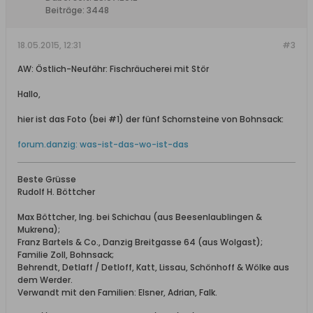
Beiträge:
3448
18.05.2015, 12:31
#3
AW: Östlich-Neufähr: Fischräucherei mit Stör
Hallo,
hier ist das Foto (bei #1) der fünf Schornsteine von Bohnsack:
forum.danzig: was-ist-das-wo-ist-das
Beste Grüsse
Rudolf H. Böttcher
Max Böttcher, Ing. bei Schichau (aus Beesenlaublingen &
Mukrena);
Franz Bartels & Co., Danzig Breitgasse 64 (aus Wolgast);
Familie Zoll, Bohnsack;
Behrendt, Detlaff / Detloff, Katt, Lissau, Schönhoff & Wölke aus
dem Werder.
Verwandt mit den Familien: Elsner, Adrian, Falk.