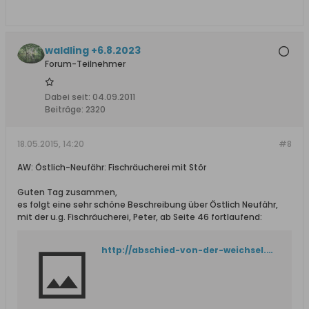
waldling +6.8.2023
Forum-Teilnehmer
Dabei seit:
04.09.2011
Beiträge:
2320
18.05.2015, 14:20
#8
AW: Östlich-Neufähr: Fischräucherei mit Stör
Guten Tag zusammen,
es folgt eine sehr schöne Beschreibung über Östlich Neufähr,
mit der u.g. Fischräucherei, Peter, ab Seite 46 fortlaufend:
http://abschied-von-der-weichsel.de/Abschied_von_der_Weichsel_10.pdf