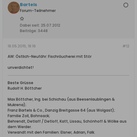
Bartels
Forum-Teilnehmer
Dabei seit:
25.07.2012
Beiträge:
3448
18.05.2015, 18:16
#12
AW: Östlich-Neufähr: Fischräucherei mit Stör
unverdichtet!
Beste Grüsse
Rudolf H. Böttcher
Max Böttcher, Ing. bei Schichau (aus Beesenlaublingen &
Mukrena);
Franz Bartels & Co., Danzig Breitgasse 64 (aus Wolgast);
Familie Zoll, Bohnsack;
Behrendt, Detlaff / Detloff, Katt, Lissau, Schönhoff & Wölke aus
dem Werder.
Verwandt mit den Familien: Elsner, Adrian, Falk.