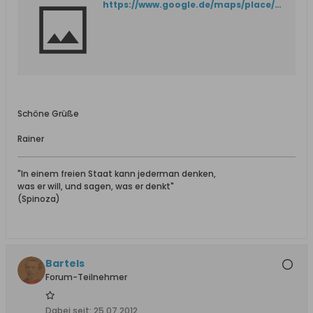
https://www.google.de/maps/place/Pensjonat+Stara+Wędzarnia/@54.3492892,18.8026692,16z/data=!4m2!3m1!1s0x0000000000000000:0x1abf0767f01488f0
Schöne Grüße
Rainer
"In einem freien Staat kann jederman denken,
was er will, und sagen, was er denkt"
(Spinoza)
Bartels
Forum-Teilnehmer
Dabei seit:
25.07.2012