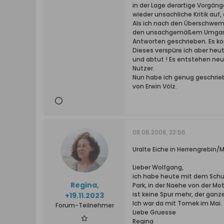
in der Lage derartige Vorgä
wieder unsachliche Kritik auf
Als ich nach den Überschwem
den unsachgemäßem Umgang 
Antworten geschrieben. Es 
Dieses verspüre ich aber heu
und abtut ! Es entstehen ne
Nutzer.
Nun habe ich genug geschrie
von Erwin Völz.
08.06.2008, 22:56
Uralte Eiche in Herrengrebin
Lieber Wolfgang,
ich habe heute mit dem Schul
Regina,
Park, in der Naehe von der Mo
ist keine Spur mehr, der ganze
+19.11.2023
Ich war da mit Tomek im Mai.
Forum-Teilnehmer
Liebe Gruesse
Regina