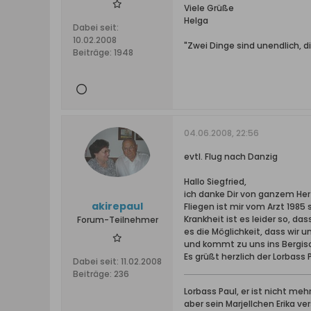
Viele Grüße
Helga
Dabei seit:
10.02.2008
"Zwei Dinge sind unendlich, 
Beiträge:
1948
04.06.2008, 22:56
evtl. Flug nach Danzig
Hallo Siegfried,
ich danke Dir von ganzem Herz
akirepaul
Fliegen ist mir vom Arzt 198
Krankheit ist es leider so, d
Forum-Teilnehmer
es die Möglichkeit, dass wir 
und kommt zu uns ins Bergisc
Es grüßt herzlich der Lorbass 
Dabei seit:
11.02.2008
Beiträge:
236
Lorbass Paul, er ist nicht meh
aber sein Marjellchen Erika ve