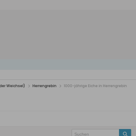
der Weichsel)
Herrengrebin
1000-jährige Eiche in Herrengrebin