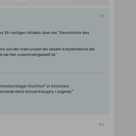
#1
s 39-seitigen Artikels über die "Geschichte des
rk auf der Insel unweit der beiden Karpfenteiche die
e sie hier zusammengestellt ist."
ntrationslager Stutthof" in Sztutowo
towski obóz koncentracyjny i zagłady"
#2