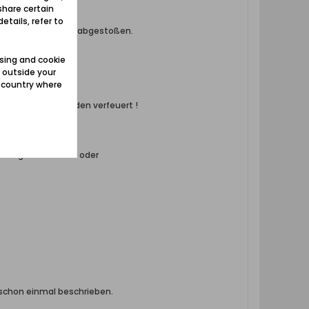
share certain
etails, refer to
 eine kleine Fläche abgestoßen.
sing and cookie
 outside your
e country where
me. Oder sie wurden verfeuert !
Äste zu Brennholz,
ßlinge wieder aus oder
 schon einmal beschrieben.