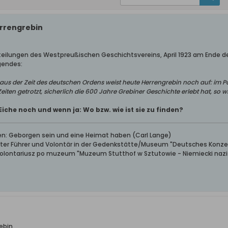
errengrebin
tteilungen des Westpreußischen Geschichtsvereins, April 1923 am Ende de
gendes:
us der Zeit des deutschen Ordens weist heute Herrengrebin noch auf: im Pa
eiten getrotzt, sicherlich die 600 Jahre Grebiner Geschichte erlebt hat, so wi
Eiche noch und wenn ja: Wo bzw. wie ist sie zu finden?
ben: Geborgen sein und eine Heimat haben (Carl Lange)
erter Führer und Volontär in der Gedenkstätte/Museum "Deutsches Konze
wolontariusz po muzeum "Muzeum Stutthof w Sztutowie - Niemiecki nazis
rebin