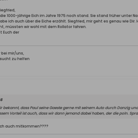
egfried,
 die 1000-jährige Eich im Jahre 1975 noch stand. Sie stand früher unter 
be ich auch über die Eiche erzählt. Siegfried, mir geht es genau wie Dir. 
geht, müssten wir wohl mit dem Rollator fahren.
t Euch der
r bei mir/uns,
rsucht zu helfen
46
ir bekannt, dass Paul seine Gaeste gerne mit seinem Auto durch Danzig und 
em Vorteil ist auch, dass wir dann jemand dabei haben, der die poln. Spr
nn ich auch mitkommen????