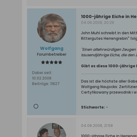
1000-jährige Eiche in H
04.06.2008, 20:29
John Muhl schreibt in den Mi
Rittergutes Herrengrebin" fol
Wolfgang
"Einen altehrwürdigen Zeugen a
Forumbetreiber
tausendjährige Eiche, die den Z
Gibt es diese 1000-jährige 
Dabei seit:
10.02.2008
Das ist die höchste aller Ga
Beiträge:
11627
Wolfgang Naujocks: Zertifizi
Certyfikowany przewodnik i 
Stichworte:
-
04.06.2008, 21:58
1000-jährige Eiche in Herreng