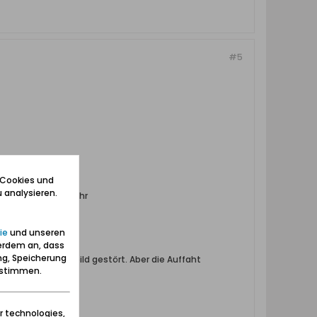
#5
 Cookies und
 analysieren.
gen. Wir mußten sehr
ie
und unseren
erdem an, dass
ng, Speicherung
 das Erinnerungsbild gestört. Aber die Auffaht
zustimmen.
r technologies,