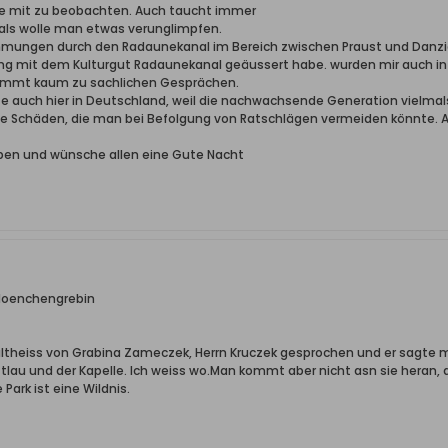
nge mit zu beobachten. Auch taucht immer
, als wolle man etwas verunglimpfen.
mungen durch den Radaunekanal im Bereich zwischen Praust und Danzig
mit dem Kulturgut Radaunekanal geäussert habe. wurden mir auch i
kommt kaum zu sachlichen Gesprächen.
te auch hier in Deutschland, weil die nachwachsende Generation vielmal
ue Schäden, die man bei Befolgung von Ratschlägen vermeiden könnte.
ben und wünsche allen eine Gute Nacht
/Moenchengrebin
theiss von Grabina Zameczek, Herrn Kruczek gesprochen und er sagte mir,
ttlau und der Kapelle. Ich weiss wo.Man kommt aber nicht asn sie heran,
 Park ist eine Wildnis.