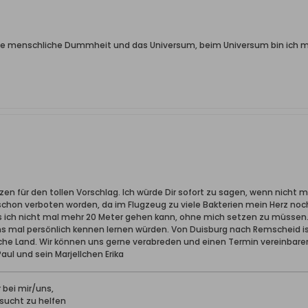
die menschliche Dummheit und das Universum, beim Universum bin ich mir 
en für den tollen Vorschlag. Ich würde Dir sofort zu sagen, wenn nicht m
5 schon verboten worden, da im Flugzeug zu viele Bakterien mein Herz no
ass ich nicht mal mehr 20 Meter gehen kann, ohne mich setzen zu müssen. Ic
uns mal persönlich kennen lernen würden. Von Duisburg nach Remscheid ist
he Land. Wir können uns gerne verabreden und einen Termin vereinbare
Paul und sein Marjellchen Erika
r bei mir/uns,
rsucht zu helfen