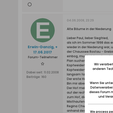
04.06.2008, 23:29
Alte Bäume in der Niederung
Lieber Paul, lieber Siegfried,
als ich im Sommer 1998 das er
Erwin-Danzig, +
wieder in der Niederung war,
der Chaussee Rostau - Grebin
17.06.2017
einbog, mußte ich erst noch
Forum-Teilnehmer
Plan suchen. Der schöne Lan
Wir verarbe
Kopfweiden war nicht mehr vo
anderen Tech
Kopfweiden-Allee dahin. - Au
Dabei seit:
11.02.2008
langsam fahren, das war nat
Beiträge:
160
Der erste Hof links (westliche
Wenn Sie unten
Bin mir aber nicht sicher, ob 
Datenverarbei
Der Hof meiner Großeltern Wil
dieses Forum m
auf der rechten Seite (östlic
und Verar
zum Hof, die Lage der Gebäu
Misthaufen gaben Orientierun
Regina Chwirot per Taxe von 
anhand des Gebäudes und sein
We process per