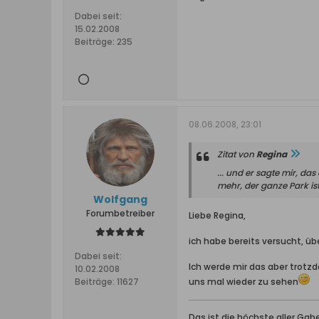
Dabei seit:
15.02.2008
Beiträge:
235
08.06.2008, 23:01
Zitat von
Regina
... und er sagte mir, da
mehr, der ganze Park ist
Wolfgang
Forumbetreiber
Liebe Regina,
ich habe bereits versucht, übe
Dabei seit:
Ich werde mir das aber trotz
10.02.2008
Beiträge:
11627
uns mal wieder zu sehen
Das ist die höchste aller Ga