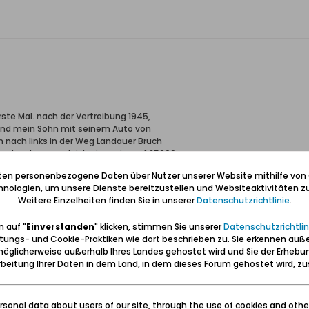
ste Mal. nach der Vertreibung 1945,
 und mein Sohn mit seinem Auto von
 nach links in der Weg Landauer Bruch
 andere Lagevergleiche in meinem 1:25000
dauer Bruchweg, mit seinen heimelnden
iten personenbezogene Daten über Nutzer unserer Website mithilfe von
rhanden. Alles abgeholst, die schöne
nologien, um unsere Dienste bereitzustellen und Websiteaktivitäten zu
f dem Fahrterrain lagen vorgefertigte Betonplatten mit Lochaussparun
Weitere Einzelheiten finden Sie in unserer
Datenschutzrichtlinie
.
ürlich schön um sich umzuschauen.
 Seite) war früher ein Landwirt Beesfeld.
 auf "
Einverstanden
" klicken, stimmen Sie unserer
Datenschutzrichtlin
ich den Namen richtig schreibe.
tungs- und Cookie-Praktiken wie dort beschrieben zu. Sie erkennen auß
helm und Maria Lau, geb. Markurland liegt
öglicherweise außerhalb Ihres Landes gehostet wird und Sie der Erhebu
he Seite). - Dadurch das die Kopfweiden nicht mehr den Weg säumen, war
beitung Ihrer Daten in dem Land, in dem dieses Forum gehostet wird, 
de und der heute zwei Stockwerke hohe
g her. Als ich nun im Jahre 2007 mit
Praust aus dort hingefahren war, war
er alten Bauweise die Identität klar.
sonal data about users of our site, through the use of cookies and othe