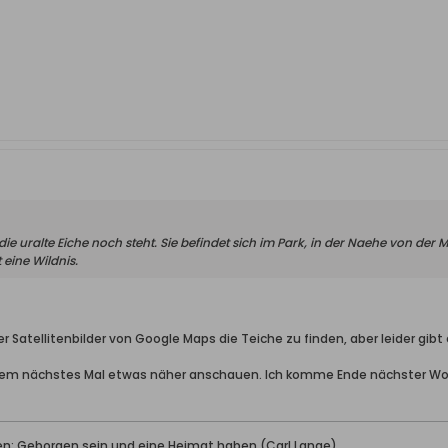
s die uralte Eiche noch steht. Sie befindet sich im Park, in der Naehe von der 
 eine Wildnis.
r Satellitenbilder von Google Maps die Teiche zu finden, aber leider gibt 
dem nächstes Mal etwas näher anschauen. Ich komme Ende nächster Woch
ben: Geborgen sein und eine Heimat haben (Carl Lange)