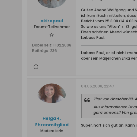
Guten Abend Wolfgang und Si
ich kann Euch mitteilen, dass
akirepaul
Bericht vom 25.3.08+14.4.08 ha
So wie es uns "Alten" z. Zt. 
Forum-Teilnehmer
Einen schönen Abend wünsch
Lorbass Paul.
Dabei seit:
11.02.2008
Beiträge:
236
Lorbass Paul, er ist nicht meh
aber sein Marjellchen Erika ve
04.06.2008, 22:47
Zitat von
Ohrscher 33-
Aus Informationen ist m
ganz umsonst! Von gross
Helga +,
Ehrenmitglied
Super, hört sich gut an. Ka
Moderatorin