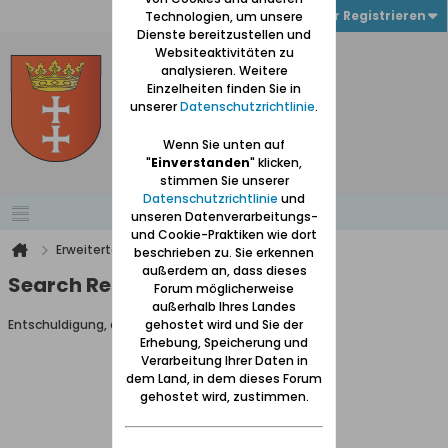
Anmelden oder Registrieren
Technologien, um unsere
Dienste bereitzustellen und
Websiteaktivitäten zu
analysieren. Weitere
Einzelheiten finden Sie in
unserer
Datenschutzrichtlinie
.
Wenn Sie unten auf
"
Einverstanden
" klicken,
stimmen Sie unserer
Datenschutzrichtlinie
und
unseren Datenverarbeitungs-
und Cookie-Praktiken wie dort
Erweiterte Suche
Suchergebnisse
beschrieben zu. Sie erkennen
außerdem an, dass dieses
Search Result
Forum möglicherweise
außerhalb Ihres Landes
Entschuldigung, du darfst diese Seite nicht aufrufen.
gehostet wird und Sie der
Erhebung, Speicherung und
Verarbeitung Ihrer Daten in
dem Land, in dem dieses Forum
gehostet wird, zustimmen.