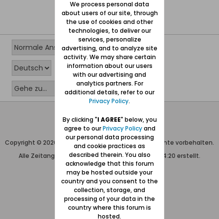
We process personal data
about users of our site, through
the use of cookies and other
technologies, to deliver our
services, personalize
advertising, and to analyze site
activity. We may share certain
information about our users
with our advertising and
analytics partners. For
additional details, refer to our
Privacy Policy
.
Wolfgang Naujocks MMXXVI
By clicking "
I AGREE
" below, you
agree to our
Privacy Policy
and
Powered by
vBulletin®
our personal data processing
Copyright © 2026 MH Sub I, LLC dba vBulletin. Alle Rechte vorbehalten.
and cookie practices as
described therein. You also
Alle Zeitangaben in WEZ+1. Die Seite wurde um 14:20 erstellt.
acknowledge that this forum
may be hosted outside your
country and you consent to the
collection, storage, and
processing of your data in the
country where this forum is
hosted.