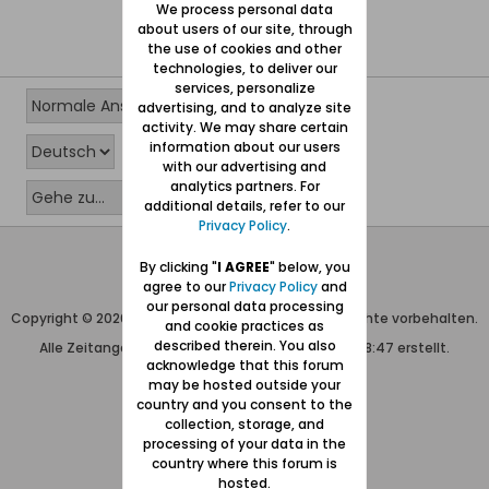
We process personal data
about users of our site, through
the use of cookies and other
technologies, to deliver our
services, personalize
advertising, and to analyze site
activity. We may share certain
information about our users
with our advertising and
analytics partners. For
additional details, refer to our
Privacy Policy
.
Wolfgang Naujocks MMXXVI
By clicking "
I AGREE
" below, you
agree to our
Privacy Policy
and
Powered by
vBulletin®
our personal data processing
Copyright © 2026 MH Sub I, LLC dba vBulletin. Alle Rechte vorbehalten.
and cookie practices as
described therein. You also
Alle Zeitangaben in WEZ+1. Die Seite wurde um 08:47 erstellt.
acknowledge that this forum
may be hosted outside your
country and you consent to the
collection, storage, and
processing of your data in the
country where this forum is
hosted.