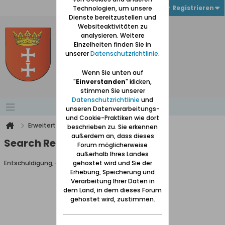
Anmelden oder Registrieren
Technologien, um unsere
Dienste bereitzustellen und
Websiteaktivitäten zu
analysieren. Weitere
Einzelheiten finden Sie in
unserer
Datenschutzrichtlinie
.
Wenn Sie unten auf
"
Einverstanden
" klicken,
stimmen Sie unserer
Datenschutzrichtlinie
und
unseren Datenverarbeitungs-
und Cookie-Praktiken wie dort
Erweiterte Suche
Suchergebnisse
beschrieben zu. Sie erkennen
außerdem an, dass dieses
Search Result
Forum möglicherweise
außerhalb Ihres Landes
Entschuldigung, du darfst diese Seite nicht aufrufen.
gehostet wird und Sie der
Erhebung, Speicherung und
Verarbeitung Ihrer Daten in
dem Land, in dem dieses Forum
gehostet wird, zustimmen.