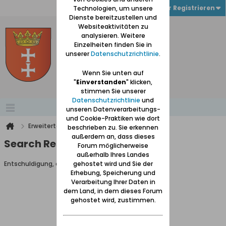
Anmelden oder Registrieren
Technologien, um unsere
Dienste bereitzustellen und
Websiteaktivitäten zu
analysieren. Weitere
Einzelheiten finden Sie in
unserer
Datenschutzrichtlinie
.
Wenn Sie unten auf
"
Einverstanden
" klicken,
stimmen Sie unserer
Datenschutzrichtlinie
und
unseren Datenverarbeitungs-
und Cookie-Praktiken wie dort
Erweiterte Suche
Suchergebnisse
beschrieben zu. Sie erkennen
außerdem an, dass dieses
Search Result
Forum möglicherweise
außerhalb Ihres Landes
Entschuldigung, du darfst diese Seite nicht aufrufen.
gehostet wird und Sie der
Erhebung, Speicherung und
Verarbeitung Ihrer Daten in
dem Land, in dem dieses Forum
gehostet wird, zustimmen.