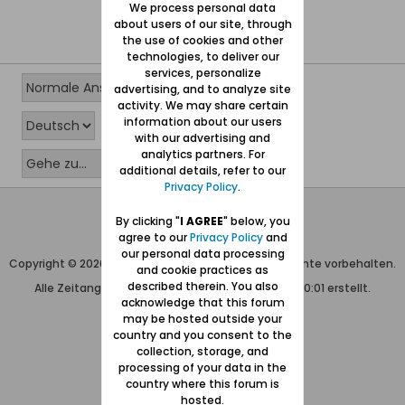
We process personal data
about users of our site, through
the use of cookies and other
technologies, to deliver our
services, personalize
advertising, and to analyze site
activity. We may share certain
information about our users
with our advertising and
analytics partners. For
additional details, refer to our
Privacy Policy
.
Wolfgang Naujocks MMXXVI
By clicking "
I AGREE
" below, you
agree to our
Privacy Policy
and
Powered by
vBulletin®
our personal data processing
Copyright © 2026 MH Sub I, LLC dba vBulletin. Alle Rechte vorbehalten.
and cookie practices as
described therein. You also
Alle Zeitangaben in WEZ+1. Die Seite wurde um 00:01 erstellt.
acknowledge that this forum
may be hosted outside your
country and you consent to the
collection, storage, and
processing of your data in the
country where this forum is
hosted.