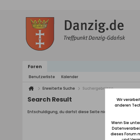
Foren
Benutzerliste
Kalender
Erweiterte Suche
Suchergebnisse
Search Result
Wir verarbe
anderen Tech
Entschuldigung, du darfst diese Seite nicht aufrufen.
Wenn Sie unten
Datenverarbei
dieses Forum m
und Verar