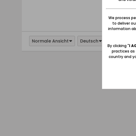
We process per
to deliver o
information abo
Normale Ansicht
Deutsch
By clicking "
I A
practices as
country and yo