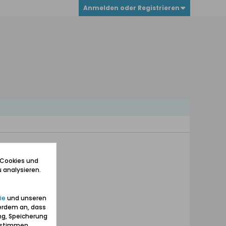
Anmelden oder Registrieren
 Cookies und
 analysieren.
ie
und unseren
erdem an, dass
ng, Speicherung
zustimmen.