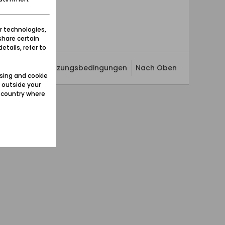
r technologies,
share certain
etails, refer to
ivatsphäre
Nutzungsbedingungen
Nach Oben
sing and cookie
 outside your
e country where