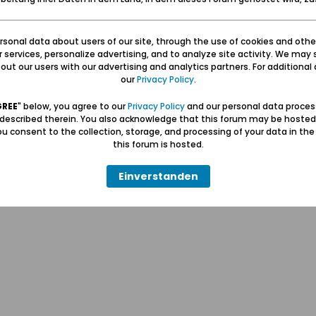
sonal data about users of our site, through the use of cookies and othe
ur services, personalize advertising, and to analyze site activity. We may 
ut our users with our advertising and analytics partners. For additional d
our
Privacy Policy
.
Hilfe
Kontakt
Pr
GREE
" below, you agree to our
Privacy Policy
and our personal data proces
 described therein. You also acknowledge that this forum may be hosted
u consent to the collection, storage, and processing of your data in th
Wolfgang Naujocks MMXXVI
this forum is hosted.
Powered by
vBulletin®
Einverstanden
Copyright © 2026 MH Sub I, LLC dba vBulletin. Alle Rechte vorbehalten.
Alle Zeitangaben in WEZ+1. Die Seite wurde um 16:45 erstellt.