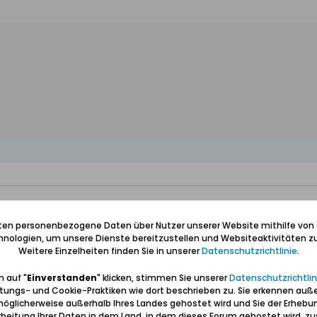
iten personenbezogene Daten über Nutzer unserer Website mithilfe von
nologien, um unsere Dienste bereitzustellen und Websiteaktivitäten zu
Weitere Einzelheiten finden Sie in unserer
Datenschutzrichtlinie
.
 auf "
Einverstanden
" klicken, stimmen Sie unserer
Datenschutzrichtlin
tungs- und Cookie-Praktiken wie dort beschrieben zu. Sie erkennen auß
öglicherweise außerhalb Ihres Landes gehostet wird und Sie der Erhebu
beitung Ihrer Daten in dem Land, in dem dieses Forum gehostet wird, 