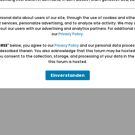
sonal data about users of our site, through the use of cookies and othe
ur services, personalize advertising, and to analyze site activity. We may 
ut our users with our advertising and analytics partners. For additional d
our
Privacy Policy
.
Hilfe
Kontakt
Pr
GREE
" below, you agree to our
Privacy Policy
and our personal data proces
 described therein. You also acknowledge that this forum may be hosted
u consent to the collection, storage, and processing of your data in th
Wolfgang Naujocks MMXXVI
this forum is hosted.
Powered by
vBulletin®
Einverstanden
Copyright © 2026 MH Sub I, LLC dba vBulletin. Alle Rechte vorbehalten.
Alle Zeitangaben in WEZ+1. Die Seite wurde um 15:44 erstellt.