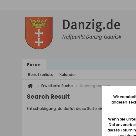
Foren
Benutzerliste
Kalender
Erweiterte Suche
Suchergebnisse
Search Result
Wir verarbe
anderen Tech
Entschuldigung, du darfst diese Seite nicht aufrufen.
Wenn Sie unten
Datenverarbei
dieses Forum m
und Verar