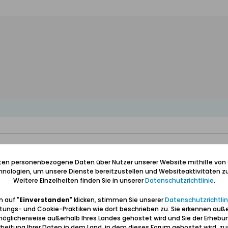
iten personenbezogene Daten über Nutzer unserer Website mithilfe von
nologien, um unsere Dienste bereitzustellen und Websiteaktivitäten zu
Weitere Einzelheiten finden Sie in unserer
Datenschutzrichtlinie
.
 auf "
Einverstanden
" klicken, stimmen Sie unserer
Datenschutzrichtlin
tungs- und Cookie-Praktiken wie dort beschrieben zu. Sie erkennen auß
öglicherweise außerhalb Ihres Landes gehostet wird und Sie der Erhebu
beitung Ihrer Daten in dem Land, in dem dieses Forum gehostet wird, 