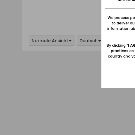
We process per
to deliver o
information abo
Normale Ansicht
Deutsch
By clicking "
I A
practices as
country and yo