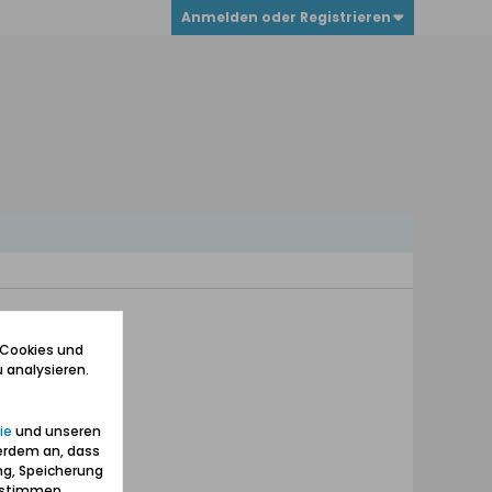
Anmelden oder Registrieren
 Cookies und
 analysieren.
ie
und unseren
erdem an, dass
ng, Speicherung
zustimmen.