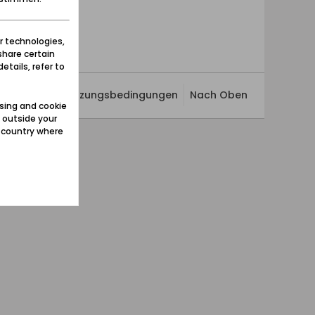
r technologies,
share certain
etails, refer to
ivatsphäre
Nutzungsbedingungen
Nach Oben
sing and cookie
 outside your
e country where