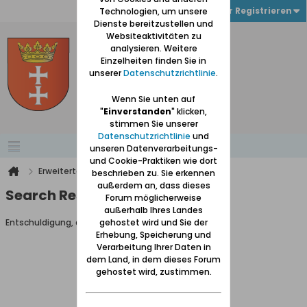
Anmelden oder Registrieren
Technologien, um unsere
Dienste bereitzustellen und
Websiteaktivitäten zu
analysieren. Weitere
Einzelheiten finden Sie in
unserer
Datenschutzrichtlinie
.
Wenn Sie unten auf
"
Einverstanden
" klicken,
stimmen Sie unserer
Datenschutzrichtlinie
und
unseren Datenverarbeitungs-
und Cookie-Praktiken wie dort
Erweiterte Suche
Suchergebnisse
beschrieben zu. Sie erkennen
außerdem an, dass dieses
Search Result
Forum möglicherweise
außerhalb Ihres Landes
Entschuldigung, du darfst diese Seite nicht aufrufen.
gehostet wird und Sie der
Erhebung, Speicherung und
Verarbeitung Ihrer Daten in
dem Land, in dem dieses Forum
gehostet wird, zustimmen.