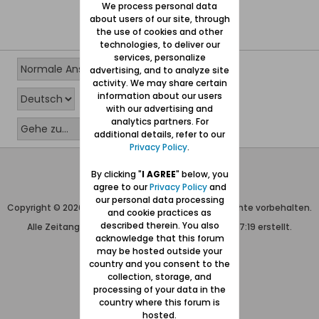
We process personal data
about users of our site, through
the use of cookies and other
technologies, to deliver our
services, personalize
advertising, and to analyze site
activity. We may share certain
information about our users
with our advertising and
analytics partners. For
additional details, refer to our
Privacy Policy
.
Wolfgang Naujocks MMXXVI
By clicking "
I AGREE
" below, you
agree to our
Privacy Policy
and
Powered by
vBulletin®
our personal data processing
Copyright © 2026 MH Sub I, LLC dba vBulletin. Alle Rechte vorbehalten.
and cookie practices as
described therein. You also
Alle Zeitangaben in WEZ+1. Die Seite wurde um 07:19 erstellt.
acknowledge that this forum
may be hosted outside your
country and you consent to the
collection, storage, and
processing of your data in the
country where this forum is
hosted.