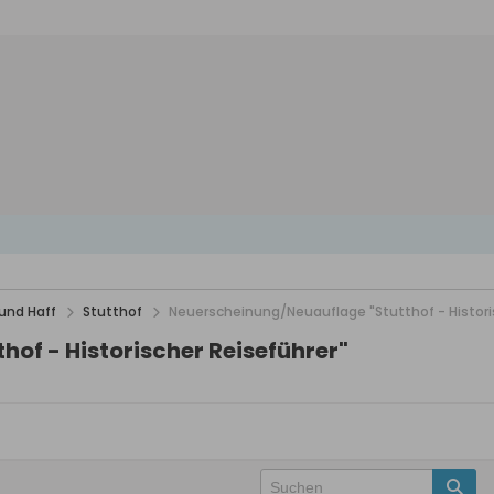
und Haff
Stutthof
Neuerscheinung/Neuauflage "Stutthof - Histori
of - Historischer Reiseführer"