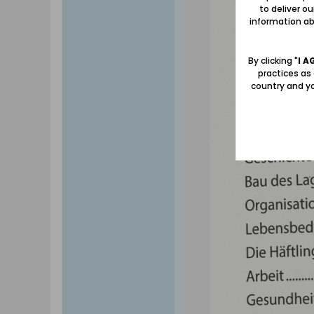
to deliver o
information abo
By clicking "
I A
practices as
country and yo