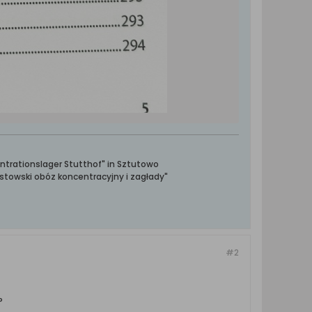
ntrationslager Stutthof" in Sztutowo
towski obóz koncentracyjny i zagłady"
#2
?