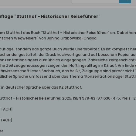
age "Stutthof - Historischer Reiseführer"
m Stutthof das Buch "Stutthof – Historischer Reiseführer" an. Dabei ha
orischen Wegweisers" von Janina Grabowska-Chałka.
euauflage, sondern das ganze Buch wurde überarbeitet. Es ist komplett n
hender gestaltet, der Druck hochwertiger und auf besserem Papier ausg
Konzentrationslagers ausführlich eingegangen. Zahlreiche zeitgeschic
iche Zeitzeugenaussagen zeigen den Häftlingsalltag im KZ auf. Am Ende 
ulärwissenschaftliches Sachbuch, das heißt, Zielgruppe sind primär nicht
ändlicher Sprache umfassend über das Thema "Konzentrationslager Stutt
rk in deutscher Sprache über das KZ Stutthof.
thof - Historischer Reiseführer, 2025, ISBN 978-83-971636-4-5, Preis: 12
TTACH]
TTACH]
er