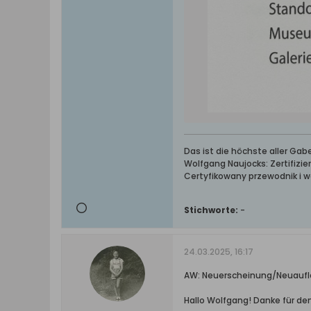
Das ist die höchste aller Ga
Wolfgang Naujocks: Zertifizi
Certyfikowany przewodnik i 
Stichworte:
-
24.03.2025, 16:17
AW: Neuerscheinung/Neuaufla
Hallo Wolfgang! Danke für d