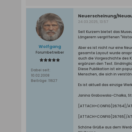
Neuerscheinung/Neuaufl
24.03.2025, 13:57
Seit Kurzem bietet das Museu
Längerem vergriffenen "Hist
Wolfgang
Aber es ist nicht nur eine N
Forumbetreiber
gesamte Layout wurde ansprec
auch die Vorgeschichte des 
ergänzen den Text. Eindringl
Diese Publikation ist ein pop
Dabei seit:
Menschen, die sich in verst
10.02.2008
Beiträge:
11627
Es ist aktuell das einzige We
Janina Grabowska-Chałka, Stut
[ATTACH=CONFIG]26764[/A
[ATTACH=CONFIG]26765[/A
Schöne Grüße aus dem Werd