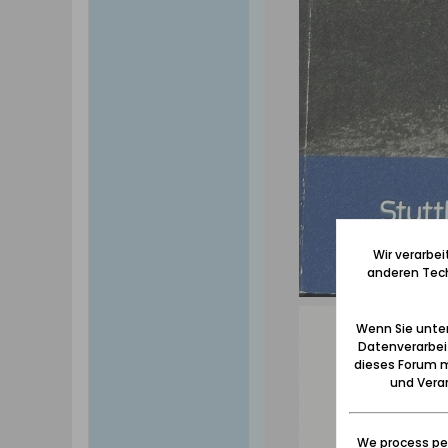
Wir verarbe
anderen Tech
Wenn Sie unten
Datenverarbei
dieses Forum m
und Verar
We process per