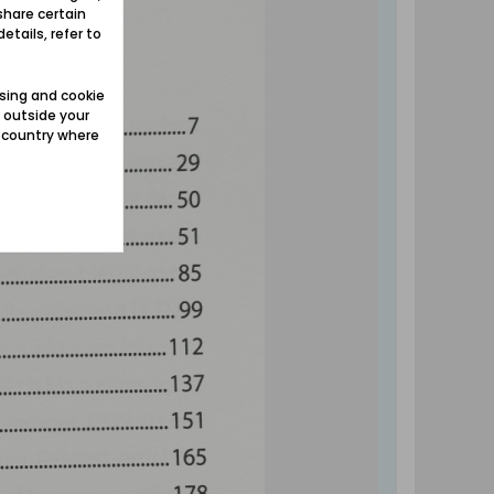
share certain
etails, refer to
sing and cookie
 outside your
e country where