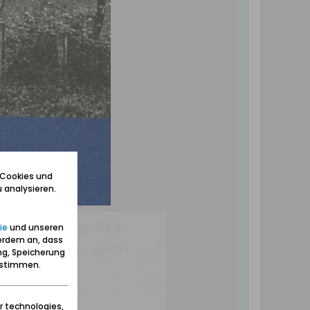
 Cookies und
 analysieren.
ie
und unseren
erdem an, dass
ng, Speicherung
zustimmen.
r technologies,