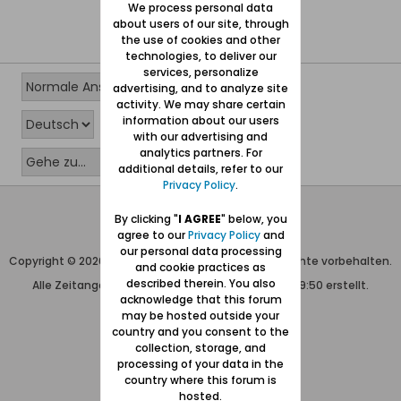
We process personal data
about users of our site, through
the use of cookies and other
technologies, to deliver our
services, personalize
advertising, and to analyze site
activity. We may share certain
information about our users
with our advertising and
analytics partners. For
additional details, refer to our
Privacy Policy
.
Wolfgang Naujocks MMXXVI
By clicking "
I AGREE
" below, you
agree to our
Privacy Policy
and
Powered by
vBulletin®
our personal data processing
Copyright © 2026 MH Sub I, LLC dba vBulletin. Alle Rechte vorbehalten.
and cookie practices as
described therein. You also
Alle Zeitangaben in WEZ+1. Die Seite wurde um 09:50 erstellt.
acknowledge that this forum
may be hosted outside your
country and you consent to the
collection, storage, and
processing of your data in the
country where this forum is
hosted.