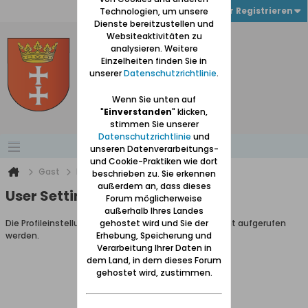
Anmelden oder Registrieren
Technologien, um unsere
Dienste bereitzustellen und
Websiteaktivitäten zu
analysieren. Weitere
Einzelheiten finden Sie in
unserer
Datenschutzrichtlinie
.
Wenn Sie unten auf
"
Einverstanden
" klicken,
stimmen Sie unserer
Datenschutzrichtlinie
und
unseren Datenverarbeitungs-
und Cookie-Praktiken wie dort
Gast
Benutzereinstellungen
beschrieben zu. Sie erkennen
außerdem an, dass dieses
User Settings
Forum möglicherweise
außerhalb Ihres Landes
Die Profileinstellungen können als Gastbenutzer nicht aufgerufen
gehostet wird und Sie der
werden.
Erhebung, Speicherung und
Verarbeitung Ihrer Daten in
dem Land, in dem dieses Forum
gehostet wird, zustimmen.