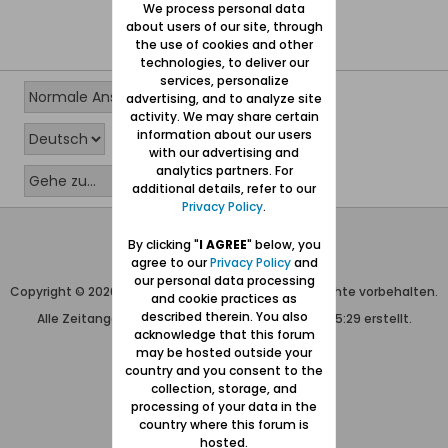
We process personal data
about users of our site, through
the use of cookies and other
technologies, to deliver our
services, personalize
advertising, and to analyze site
activity. We may share certain
information about our users
with our advertising and
analytics partners. For
additional details, refer to our
Privacy Policy
.
Wolfgang Naujocks MMXXVI
By clicking "
I AGREE
" below, you
agree to our
Privacy Policy
and
Powered by
vBulletin®
our personal data processing
Copyright © 2026 MH Sub I, LLC dba vBulletin. Alle Rechte vorbehalten.
and cookie practices as
described therein. You also
Alle Zeitangaben in WEZ+1. Die Seite wurde um 05:29 erstellt.
acknowledge that this forum
may be hosted outside your
country and you consent to the
collection, storage, and
processing of your data in the
country where this forum is
hosted.