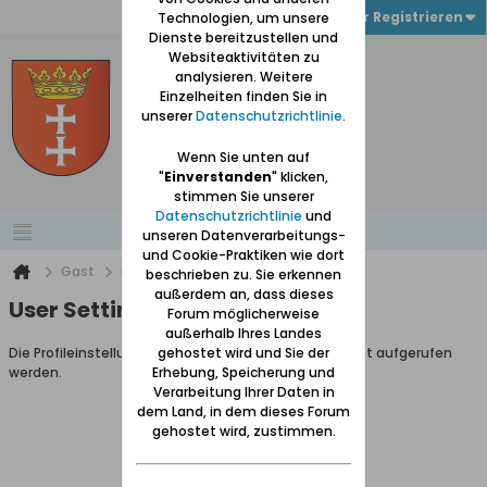
Anmelden oder Registrieren
Technologien, um unsere
Dienste bereitzustellen und
Websiteaktivitäten zu
analysieren. Weitere
Einzelheiten finden Sie in
unserer
Datenschutzrichtlinie
.
Wenn Sie unten auf
"
Einverstanden
" klicken,
stimmen Sie unserer
Datenschutzrichtlinie
und
unseren Datenverarbeitungs-
und Cookie-Praktiken wie dort
Gast
Benutzereinstellungen
beschrieben zu. Sie erkennen
außerdem an, dass dieses
User Settings
Forum möglicherweise
außerhalb Ihres Landes
Die Profileinstellungen können als Gastbenutzer nicht aufgerufen
gehostet wird und Sie der
werden.
Erhebung, Speicherung und
Verarbeitung Ihrer Daten in
dem Land, in dem dieses Forum
gehostet wird, zustimmen.