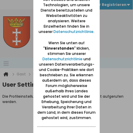
Anmelden oder Registrieren
Technologien, um unsere
Dienste bereitzustellen und
Websiteaktivitäten zu
analysieren. Weitere
Einzelheiten finden Sie in
unserer
Datenschutzrichtlinie
.
Wenn Sie unten auf
"
Einverstanden
" klicken,
stimmen Sie unserer
Datenschutzrichtlinie
und
unseren Datenverarbeitungs-
und Cookie-Praktiken wie dort
Gast
Benutzereinstellungen
beschrieben zu. Sie erkennen
außerdem an, dass dieses
User Settings
Forum möglicherweise
außerhalb Ihres Landes
Die Profileinstellungen können als Gastbenutzer nicht aufgerufen
gehostet wird und Sie der
werden.
Erhebung, Speicherung und
Verarbeitung Ihrer Daten in
dem Land, in dem dieses Forum
gehostet wird, zustimmen.