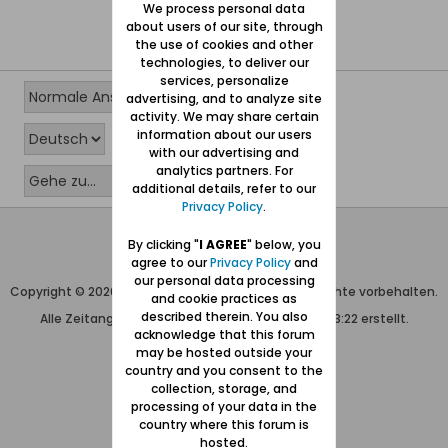
We process personal data
about users of our site, through
the use of cookies and other
technologies, to deliver our
services, personalize
advertising, and to analyze site
activity. We may share certain
information about our users
with our advertising and
analytics partners. For
additional details, refer to our
Privacy Policy
.
Wolfgang Naujocks MMXXVI
By clicking "
I AGREE
" below, you
agree to our
Privacy Policy
and
Powered by
vBulletin®
our personal data processing
Copyright © 2026 MH Sub I, LLC dba vBulletin. Alle Rechte vorbehalten.
and cookie practices as
described therein. You also
Alle Zeitangaben in WEZ+1. Die Seite wurde um 13:22 erstellt.
acknowledge that this forum
may be hosted outside your
country and you consent to the
collection, storage, and
processing of your data in the
country where this forum is
hosted.