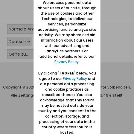
We process personal data
about users of our site, through
the use of cookies and other
technologies, to deliver our
services, personalize
advertising, and to analyze site
activity. We may share certain
information about our users
with our advertising and
analytics partners. For
additional details, refer to our
Privacy Policy
.
Wolfgang Naujocks MMXXVI
By clicking "
I AGREE
" below, you
agree to our
Privacy Policy
and
Powered by
vBulletin®
our personal data processing
Copyright © 2026 MH Sub I, LLC dba vBulletin. Alle Rechte vorbehalten.
and cookie practices as
described therein. You also
Alle Zeitangaben in WEZ+1. Die Seite wurde um 06:46 erstellt.
acknowledge that this forum
may be hosted outside your
country and you consent to the
collection, storage, and
processing of your data in the
country where this forum is
hosted.