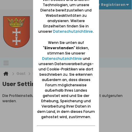
Anmelden oder Registrieren
Technologien, um unsere
Dienste bereitzustellen und
Websiteaktivitäten zu
analysieren. Weitere
Einzelheiten finden Sie in
unserer
Datenschutzrichtlinie
.
Wenn Sie unten auf
"
Einverstanden
" klicken,
stimmen Sie unserer
Datenschutzrichtlinie
und
unseren Datenverarbeitungs-
und Cookie-Praktiken wie dort
Gast
Benutzereinstellungen
beschrieben zu. Sie erkennen
außerdem an, dass dieses
User Settings
Forum möglicherweise
außerhalb Ihres Landes
Die Profileinstellungen können als Gastbenutzer nicht aufgerufen
gehostet wird und Sie der
werden.
Erhebung, Speicherung und
Verarbeitung Ihrer Daten in
dem Land, in dem dieses Forum
gehostet wird, zustimmen.