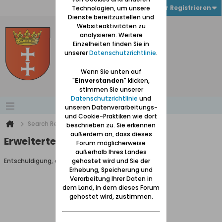
Anmelden oder Registrieren
Technologien, um unsere
Dienste bereitzustellen und
Websiteaktivitäten zu
analysieren. Weitere
Einzelheiten finden Sie in
unserer
Datenschutzrichtlinie
.
Wenn Sie unten auf
"
Einverstanden
" klicken,
stimmen Sie unserer
Datenschutzrichtlinie
und
unseren Datenverarbeitungs-
und Cookie-Praktiken wie dort
Search Result
beschrieben zu. Sie erkennen
außerdem an, dass dieses
Erweiterte Suche
Forum möglicherweise
außerhalb Ihres Landes
Entschuldigung, du darfst diese Seite nicht aufrufen.
gehostet wird und Sie der
Erhebung, Speicherung und
Verarbeitung Ihrer Daten in
dem Land, in dem dieses Forum
gehostet wird, zustimmen.