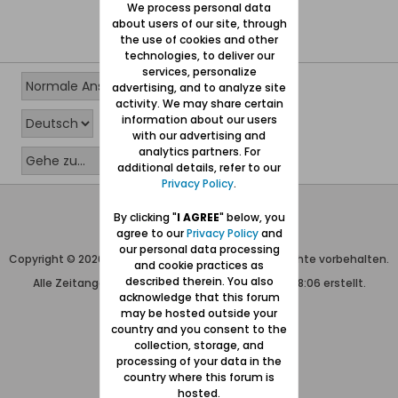
We process personal data
about users of our site, through
the use of cookies and other
technologies, to deliver our
services, personalize
advertising, and to analyze site
activity. We may share certain
information about our users
with our advertising and
analytics partners. For
additional details, refer to our
Privacy Policy
.
Wolfgang Naujocks MMXXVI
By clicking "
I AGREE
" below, you
agree to our
Privacy Policy
and
Powered by
vBulletin®
our personal data processing
Copyright © 2026 MH Sub I, LLC dba vBulletin. Alle Rechte vorbehalten.
and cookie practices as
described therein. You also
Alle Zeitangaben in WEZ+1. Die Seite wurde um 08:06 erstellt.
acknowledge that this forum
may be hosted outside your
country and you consent to the
collection, storage, and
processing of your data in the
country where this forum is
hosted.