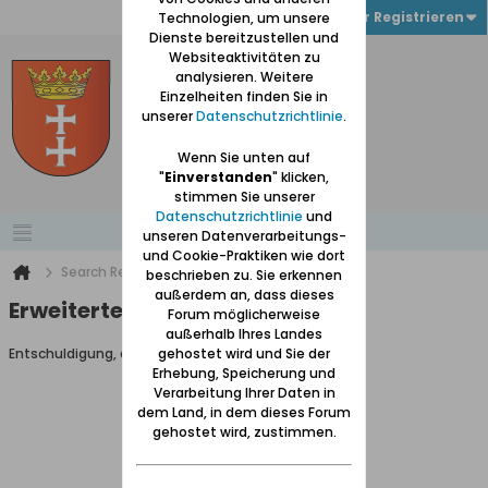
Anmelden oder Registrieren
Technologien, um unsere
Dienste bereitzustellen und
Websiteaktivitäten zu
analysieren. Weitere
Einzelheiten finden Sie in
unserer
Datenschutzrichtlinie
.
Wenn Sie unten auf
"
Einverstanden
" klicken,
stimmen Sie unserer
Datenschutzrichtlinie
und
unseren Datenverarbeitungs-
und Cookie-Praktiken wie dort
Search Result
beschrieben zu. Sie erkennen
außerdem an, dass dieses
Erweiterte Suche
Forum möglicherweise
außerhalb Ihres Landes
Entschuldigung, du darfst diese Seite nicht aufrufen.
gehostet wird und Sie der
Erhebung, Speicherung und
Verarbeitung Ihrer Daten in
dem Land, in dem dieses Forum
gehostet wird, zustimmen.