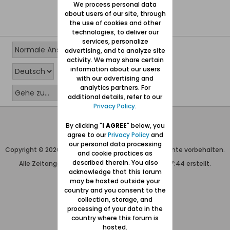
We process personal data
about users of our site, through
the use of cookies and other
technologies, to deliver our
services, personalize
advertising, and to analyze site
activity. We may share certain
information about our users
with our advertising and
analytics partners. For
additional details, refer to our
Privacy Policy
.
Wolfgang Naujocks MMXXVI
By clicking "
I AGREE
" below, you
agree to our
Privacy Policy
and
Powered by
vBulletin®
our personal data processing
Copyright © 2026 MH Sub I, LLC dba vBulletin. Alle Rechte vorbehalten.
and cookie practices as
described therein. You also
Alle Zeitangaben in WEZ+1. Die Seite wurde um 17:44 erstellt.
acknowledge that this forum
may be hosted outside your
country and you consent to the
collection, storage, and
processing of your data in the
country where this forum is
hosted.