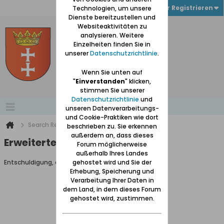
Anmelden oder Registrieren
Technologien, um unsere
Dienste bereitzustellen und
Websiteaktivitäten zu
analysieren. Weitere
Einzelheiten finden Sie in
unserer
Datenschutzrichtlinie
.
Wenn Sie unten auf
"
Einverstanden
" klicken,
stimmen Sie unserer
Datenschutzrichtlinie
und
unseren Datenverarbeitungs-
und Cookie-Praktiken wie dort
Search Result
beschrieben zu. Sie erkennen
außerdem an, dass dieses
Erweiterte Suche
Forum möglicherweise
außerhalb Ihres Landes
Entschuldigung, du darfst diese Seite nicht aufrufen.
gehostet wird und Sie der
Erhebung, Speicherung und
Verarbeitung Ihrer Daten in
dem Land, in dem dieses Forum
gehostet wird, zustimmen.