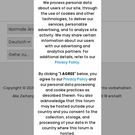
We process personal data
about users of our site, through
the use of cookies and other
technologies, to deliver our
services, personalize
advertising, and to analyze site
activity. We may share certain
information about our users
with our advertising and
analytics partners. For
additional details, refer to our
Privacy Policy
.
Wolfgang Naujocks MMXXVI
By clicking "
I AGREE
" below, you
agree to our
Privacy Policy
and
Powered by
vBulletin®
our personal data processing
Copyright © 2026 MH Sub I, LLC dba vBulletin. Alle Rechte vorbehalten.
and cookie practices as
described therein. You also
Alle Zeitangaben in WEZ+1. Die Seite wurde um 13:18 erstellt.
acknowledge that this forum
may be hosted outside your
country and you consent to the
collection, storage, and
processing of your data in the
country where this forum is
hosted.