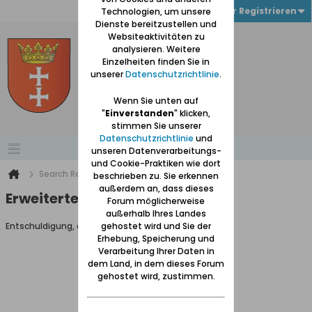
Anmelden oder Registrieren
Technologien, um unsere
Dienste bereitzustellen und
Websiteaktivitäten zu
analysieren. Weitere
Einzelheiten finden Sie in
unserer
Datenschutzrichtlinie
.
Wenn Sie unten auf
"
Einverstanden
" klicken,
stimmen Sie unserer
Datenschutzrichtlinie
und
unseren Datenverarbeitungs-
und Cookie-Praktiken wie dort
Search Result
beschrieben zu. Sie erkennen
außerdem an, dass dieses
Erweiterte Suche
Forum möglicherweise
außerhalb Ihres Landes
Entschuldigung, du darfst diese Seite nicht aufrufen.
gehostet wird und Sie der
Erhebung, Speicherung und
Verarbeitung Ihrer Daten in
dem Land, in dem dieses Forum
gehostet wird, zustimmen.