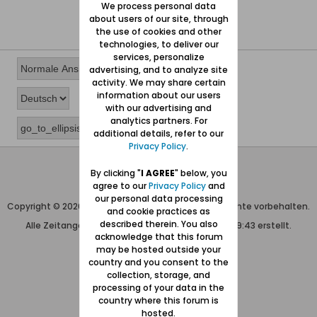
We process personal data
about users of our site, through
the use of cookies and other
technologies, to deliver our
services, personalize
advertising, and to analyze site
activity. We may share certain
information about our users
with our advertising and
analytics partners. For
additional details, refer to our
Privacy Policy
.
Wolfgang Naujocks MMXXVI
By clicking "
I AGREE
" below, you
agree to our
Privacy Policy
and
Powered by
vBulletin®
our personal data processing
Copyright © 2026 MH Sub I, LLC dba vBulletin. Alle Rechte vorbehalten.
and cookie practices as
described therein. You also
Alle Zeitangaben in WEZ+1. Die Seite wurde um 09:43 erstellt.
acknowledge that this forum
may be hosted outside your
country and you consent to the
collection, storage, and
processing of your data in the
country where this forum is
hosted.