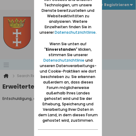
Anmelden oder Registrieren
Technologien, um unsere
Dienste bereitzustellen und
Websiteaktivitäten zu
analysieren. Weitere
Einzelheiten finden Sie in
unserer
Datenschutzrichtlinie
.
Wenn Sie unten auf
"
Einverstanden
" klicken,
stimmen Sie unserer
Datenschutzrichtlinie
und
unseren Datenverarbeitungs-
und Cookie-Praktiken wie dort
Search Result
beschrieben zu. Sie erkennen
außerdem an, dass dieses
Erweiterte Suche
Forum möglicherweise
außerhalb Ihres Landes
Entschuldigung, du darfst diese Seite nicht aufrufen.
gehostet wird und Sie der
Erhebung, Speicherung und
Verarbeitung Ihrer Daten in
dem Land, in dem dieses Forum
gehostet wird, zustimmen.