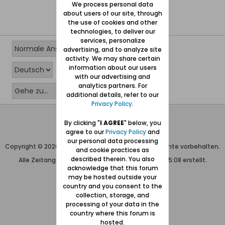
We process personal data
about users of our site, through
the use of cookies and other
technologies, to deliver our
services, personalize
advertising, and to analyze site
activity. We may share certain
information about our users
with our advertising and
analytics partners. For
additional details, refer to our
Privacy Policy
.
Wolfgang Naujocks MMXXVI
By clicking "
I AGREE
" below, you
agree to our
Privacy Policy
and
Powered by
vBulletin®
our personal data processing
Copyright © 2026 MH Sub I, LLC dba vBulletin. Alle Rechte vorbehalten.
and cookie practices as
described therein. You also
Alle Zeitangaben in WEZ+1. Die Seite wurde um 05:08 erstellt.
acknowledge that this forum
may be hosted outside your
country and you consent to the
collection, storage, and
processing of your data in the
country where this forum is
hosted.