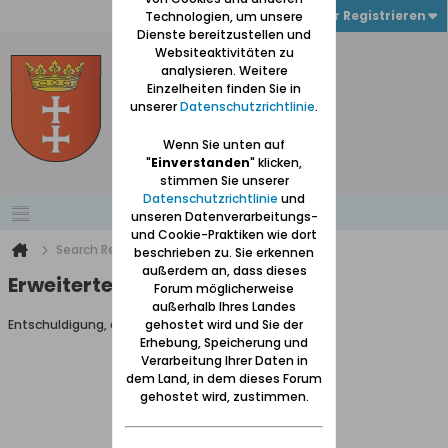
Anmelden oder Registrieren
Technologien, um unsere
Dienste bereitzustellen und
Websiteaktivitäten zu
analysieren. Weitere
Einzelheiten finden Sie in
unserer
Datenschutzrichtlinie
.
Wenn Sie unten auf
"
Einverstanden
" klicken,
stimmen Sie unserer
Datenschutzrichtlinie
und
unseren Datenverarbeitungs-
und Cookie-Praktiken wie dort
Search Result
beschrieben zu. Sie erkennen
außerdem an, dass dieses
Erweiterte Suche
Forum möglicherweise
außerhalb Ihres Landes
Entschuldigung, du darfst diese Seite nicht aufrufen.
gehostet wird und Sie der
Erhebung, Speicherung und
Verarbeitung Ihrer Daten in
dem Land, in dem dieses Forum
gehostet wird, zustimmen.