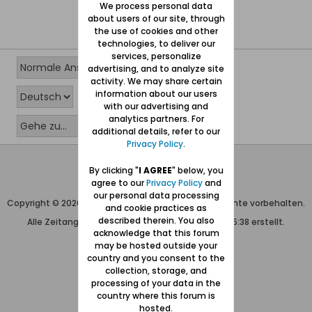
We process personal data
about users of our site, through
the use of cookies and other
technologies, to deliver our
services, personalize
advertising, and to analyze site
activity. We may share certain
information about our users
with our advertising and
analytics partners. For
additional details, refer to our
Privacy Policy
.
Wolfgang Naujocks MMXXVI
By clicking "
I AGREE
" below, you
agree to our
Privacy Policy
and
Powered by
vBulletin®
our personal data processing
Copyright © 2026 MH Sub I, LLC dba vBulletin. Alle Rechte vorbehalten.
and cookie practices as
described therein. You also
Alle Zeitangaben in WEZ+1. Die Seite wurde um 15:38 erstellt.
acknowledge that this forum
may be hosted outside your
country and you consent to the
collection, storage, and
processing of your data in the
country where this forum is
hosted.