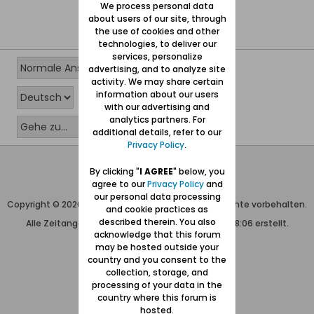
We process personal data
about users of our site, through
the use of cookies and other
technologies, to deliver our
services, personalize
advertising, and to analyze site
activity. We may share certain
information about our users
with our advertising and
analytics partners. For
additional details, refer to our
Privacy Policy
.
Wolfgang Naujocks MMXXVI
By clicking "
I AGREE
" below, you
agree to our
Privacy Policy
and
Powered by
vBulletin®
our personal data processing
Copyright © 2026 MH Sub I, LLC dba vBulletin. Alle Rechte vorbehalten.
and cookie practices as
described therein. You also
Alle Zeitangaben in WEZ+1. Die Seite wurde um 08:06 erstellt.
acknowledge that this forum
may be hosted outside your
country and you consent to the
collection, storage, and
processing of your data in the
country where this forum is
hosted.