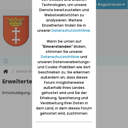
Anmelden oder Registrieren
Technologien, um unsere
Dienste bereitzustellen und
Websiteaktivitäten zu
analysieren. Weitere
Einzelheiten finden Sie in
unserer
Datenschutzrichtlinie
.
Wenn Sie unten auf
"
Einverstanden
" klicken,
stimmen Sie unserer
Datenschutzrichtlinie
und
unseren Datenverarbeitungs-
und Cookie-Praktiken wie dort
Search Result
beschrieben zu. Sie erkennen
außerdem an, dass dieses
Erweiterte Suche
Forum möglicherweise
außerhalb Ihres Landes
Entschuldigung, du darfst diese Seite nicht aufrufen.
gehostet wird und Sie der
Erhebung, Speicherung und
Verarbeitung Ihrer Daten in
dem Land, in dem dieses Forum
gehostet wird, zustimmen.