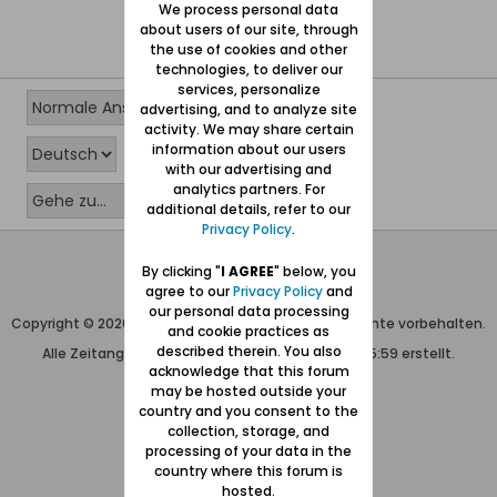
We process personal data
about users of our site, through
the use of cookies and other
technologies, to deliver our
services, personalize
advertising, and to analyze site
activity. We may share certain
information about our users
with our advertising and
analytics partners. For
additional details, refer to our
Privacy Policy
.
Wolfgang Naujocks MMXXVI
By clicking "
I AGREE
" below, you
agree to our
Privacy Policy
and
Powered by
vBulletin®
our personal data processing
Copyright © 2026 MH Sub I, LLC dba vBulletin. Alle Rechte vorbehalten.
and cookie practices as
described therein. You also
Alle Zeitangaben in WEZ+1. Die Seite wurde um 15:59 erstellt.
acknowledge that this forum
may be hosted outside your
country and you consent to the
collection, storage, and
processing of your data in the
country where this forum is
hosted.