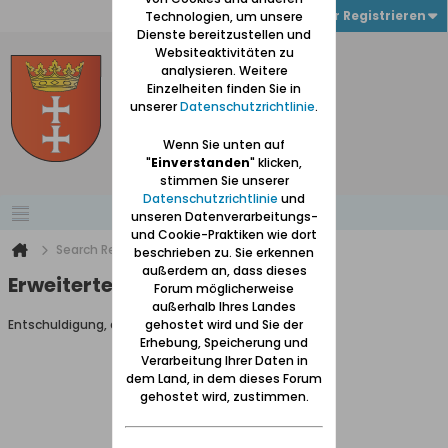
Anmelden oder Registrieren
Technologien, um unsere
Dienste bereitzustellen und
Websiteaktivitäten zu
analysieren. Weitere
Einzelheiten finden Sie in
unserer
Datenschutzrichtlinie
.
Wenn Sie unten auf
"
Einverstanden
" klicken,
stimmen Sie unserer
Datenschutzrichtlinie
und
unseren Datenverarbeitungs-
und Cookie-Praktiken wie dort
Search Result
beschrieben zu. Sie erkennen
außerdem an, dass dieses
Erweiterte Suche
Forum möglicherweise
außerhalb Ihres Landes
Entschuldigung, du darfst diese Seite nicht aufrufen.
gehostet wird und Sie der
Erhebung, Speicherung und
Verarbeitung Ihrer Daten in
dem Land, in dem dieses Forum
gehostet wird, zustimmen.