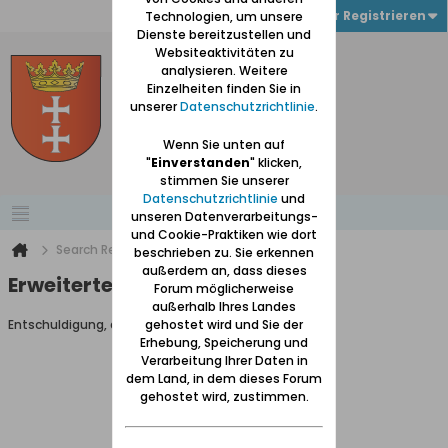
Anmelden oder Registrieren
Technologien, um unsere
Dienste bereitzustellen und
Websiteaktivitäten zu
analysieren. Weitere
Einzelheiten finden Sie in
unserer
Datenschutzrichtlinie
.
Wenn Sie unten auf
"
Einverstanden
" klicken,
stimmen Sie unserer
Datenschutzrichtlinie
und
unseren Datenverarbeitungs-
und Cookie-Praktiken wie dort
Search Result
beschrieben zu. Sie erkennen
außerdem an, dass dieses
Erweiterte Suche
Forum möglicherweise
außerhalb Ihres Landes
Entschuldigung, du darfst diese Seite nicht aufrufen.
gehostet wird und Sie der
Erhebung, Speicherung und
Verarbeitung Ihrer Daten in
dem Land, in dem dieses Forum
gehostet wird, zustimmen.