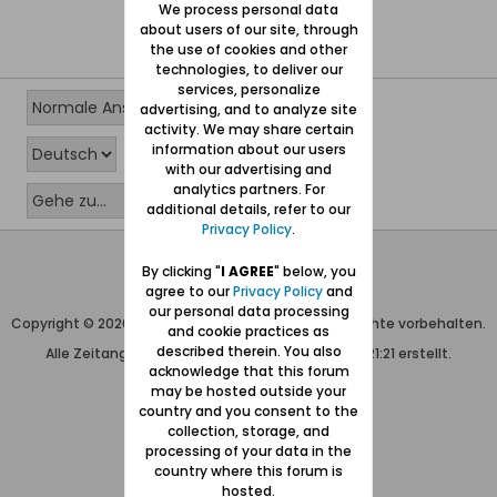
We process personal data
about users of our site, through
the use of cookies and other
technologies, to deliver our
services, personalize
advertising, and to analyze site
activity. We may share certain
information about our users
with our advertising and
analytics partners. For
additional details, refer to our
Privacy Policy
.
Wolfgang Naujocks MMXXVI
By clicking "
I AGREE
" below, you
agree to our
Privacy Policy
and
Powered by
vBulletin®
our personal data processing
Copyright © 2026 MH Sub I, LLC dba vBulletin. Alle Rechte vorbehalten.
and cookie practices as
described therein. You also
Alle Zeitangaben in WEZ+1. Die Seite wurde um 21:21 erstellt.
acknowledge that this forum
may be hosted outside your
country and you consent to the
collection, storage, and
processing of your data in the
country where this forum is
hosted.