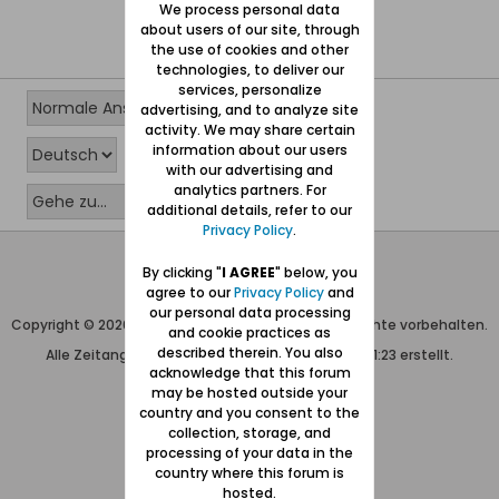
We process personal data
about users of our site, through
the use of cookies and other
technologies, to deliver our
services, personalize
advertising, and to analyze site
activity. We may share certain
information about our users
with our advertising and
analytics partners. For
additional details, refer to our
Privacy Policy
.
Wolfgang Naujocks MMXXVI
By clicking "
I AGREE
" below, you
agree to our
Privacy Policy
and
Powered by
vBulletin®
our personal data processing
Copyright © 2026 MH Sub I, LLC dba vBulletin. Alle Rechte vorbehalten.
and cookie practices as
described therein. You also
Alle Zeitangaben in WEZ+1. Die Seite wurde um 11:23 erstellt.
acknowledge that this forum
may be hosted outside your
country and you consent to the
collection, storage, and
processing of your data in the
country where this forum is
hosted.