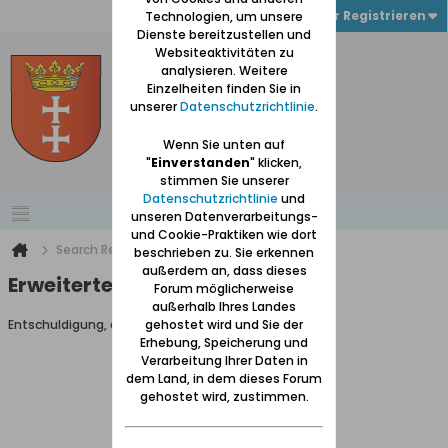
Anmelden oder Registrieren
Technologien, um unsere
Dienste bereitzustellen und
Websiteaktivitäten zu
analysieren. Weitere
Einzelheiten finden Sie in
unserer
Datenschutzrichtlinie
.
Wenn Sie unten auf
"
Einverstanden
" klicken,
stimmen Sie unserer
Datenschutzrichtlinie
und
unseren Datenverarbeitungs-
und Cookie-Praktiken wie dort
Search Result
beschrieben zu. Sie erkennen
außerdem an, dass dieses
Erweiterte Suche
Forum möglicherweise
außerhalb Ihres Landes
Entschuldigung, du darfst diese Seite nicht aufrufen.
gehostet wird und Sie der
Erhebung, Speicherung und
Verarbeitung Ihrer Daten in
dem Land, in dem dieses Forum
gehostet wird, zustimmen.