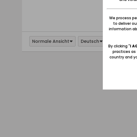
We process per
to deliver o
information abo
Normale Ansicht
Deutsch
By clicking "
I A
practices as
country and yo