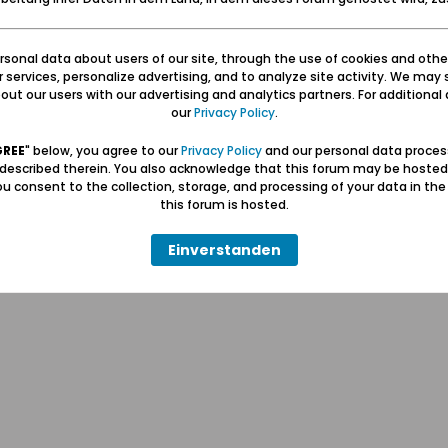
sonal data about users of our site, through the use of cookies and othe
ur services, personalize advertising, and to analyze site activity. We may 
ut our users with our advertising and analytics partners. For additional d
our
Privacy Policy
.
Hilfe
Kontakt
Pr
GREE
" below, you agree to our
Privacy Policy
and our personal data proces
 described therein. You also acknowledge that this forum may be hosted
u consent to the collection, storage, and processing of your data in th
Wolfgang Naujocks MMXXVI
this forum is hosted.
Powered by
vBulletin®
Einverstanden
Copyright © 2026 MH Sub I, LLC dba vBulletin. Alle Rechte vorbehalten.
Alle Zeitangaben in WEZ+1. Die Seite wurde um 11:12 erstellt.