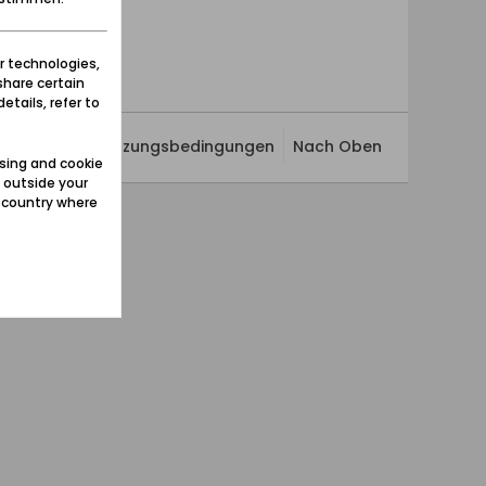
r technologies,
share certain
etails, refer to
ivatsphäre
Nutzungsbedingungen
Nach Oben
sing and cookie
 outside your
e country where