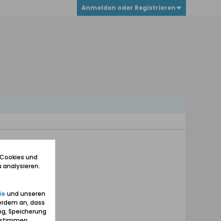
Anmelden oder Registrieren
 Cookies und
 analysieren.
ie
und unseren
erdem an, dass
ng, Speicherung
zustimmen.