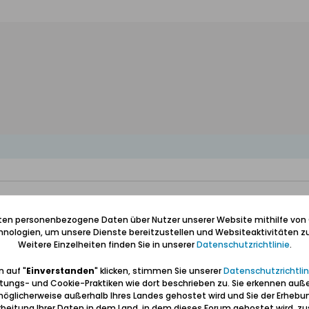
iten personenbezogene Daten über Nutzer unserer Website mithilfe von
nologien, um unsere Dienste bereitzustellen und Websiteaktivitäten zu
Weitere Einzelheiten finden Sie in unserer
Datenschutzrichtlinie
.
 auf "
Einverstanden
" klicken, stimmen Sie unserer
Datenschutzrichtlin
tungs- und Cookie-Praktiken wie dort beschrieben zu. Sie erkennen auß
öglicherweise außerhalb Ihres Landes gehostet wird und Sie der Erhebu
beitung Ihrer Daten in dem Land, in dem dieses Forum gehostet wird, 