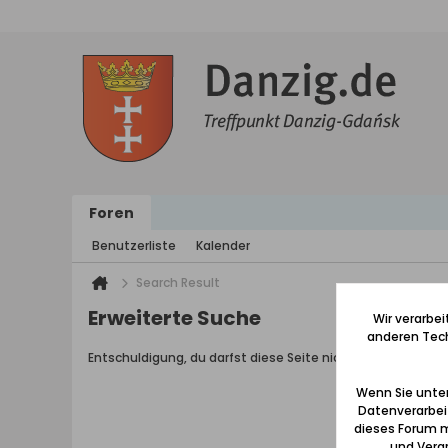
Foren
Benutzerliste
Kalender
Search Result
Erweiterte Suche
Wir verarbe
anderen Tech
Entschuldigung, du darfst diese Seite nicht aufrufen.
Wenn Sie unten
Datenverarbei
dieses Forum m
und Verar