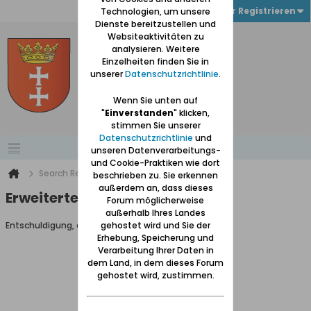
Anmelden oder Registrieren
Technologien, um unsere
Dienste bereitzustellen und
Websiteaktivitäten zu
analysieren. Weitere
Einzelheiten finden Sie in
unserer
Datenschutzrichtlinie
.
Wenn Sie unten auf
"
Einverstanden
" klicken,
stimmen Sie unserer
Datenschutzrichtlinie
und
unseren Datenverarbeitungs-
und Cookie-Praktiken wie dort
Search Result
beschrieben zu. Sie erkennen
außerdem an, dass dieses
Erweiterte Suche
Forum möglicherweise
außerhalb Ihres Landes
Entschuldigung, du darfst diese Seite nicht aufrufen.
gehostet wird und Sie der
Erhebung, Speicherung und
Verarbeitung Ihrer Daten in
dem Land, in dem dieses Forum
gehostet wird, zustimmen.