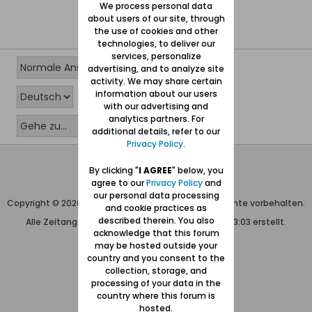
We process personal data
about users of our site, through
the use of cookies and other
technologies, to deliver our
services, personalize
advertising, and to analyze site
activity. We may share certain
information about our users
with our advertising and
analytics partners. For
additional details, refer to our
Privacy Policy
.
Wolfgang Naujocks MMXXVI
By clicking "
I AGREE
" below, you
agree to our
Privacy Policy
and
Powered by
vBulletin®
our personal data processing
Copyright © 2026 MH Sub I, LLC dba vBulletin. Alle Rechte vorbehalten.
and cookie practices as
described therein. You also
Alle Zeitangaben in WEZ+1. Die Seite wurde um 03:03 erstellt.
acknowledge that this forum
may be hosted outside your
country and you consent to the
collection, storage, and
processing of your data in the
country where this forum is
hosted.