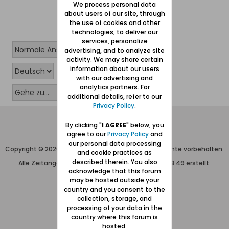
We process personal data
about users of our site, through
the use of cookies and other
technologies, to deliver our
services, personalize
advertising, and to analyze site
activity. We may share certain
information about our users
with our advertising and
analytics partners. For
additional details, refer to our
Privacy Policy
.
Wolfgang Naujocks MMXXVI
By clicking "
I AGREE
" below, you
agree to our
Privacy Policy
and
Powered by
vBulletin®
our personal data processing
Copyright © 2026 MH Sub I, LLC dba vBulletin. Alle Rechte vorbehalten.
and cookie practices as
described therein. You also
Alle Zeitangaben in WEZ+1. Die Seite wurde um 08:49 erstellt.
acknowledge that this forum
may be hosted outside your
country and you consent to the
collection, storage, and
processing of your data in the
country where this forum is
hosted.