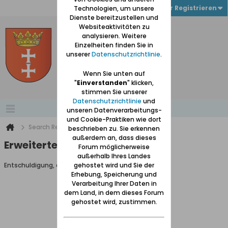
Anmelden oder Registrieren
Technologien, um unsere
Dienste bereitzustellen und
Websiteaktivitäten zu
analysieren. Weitere
Einzelheiten finden Sie in
unserer
Datenschutzrichtlinie
.
Wenn Sie unten auf
"
Einverstanden
" klicken,
stimmen Sie unserer
Datenschutzrichtlinie
und
unseren Datenverarbeitungs-
und Cookie-Praktiken wie dort
Search Result
beschrieben zu. Sie erkennen
außerdem an, dass dieses
Erweiterte Suche
Forum möglicherweise
außerhalb Ihres Landes
Entschuldigung, du darfst diese Seite nicht aufrufen.
gehostet wird und Sie der
Erhebung, Speicherung und
Verarbeitung Ihrer Daten in
dem Land, in dem dieses Forum
gehostet wird, zustimmen.