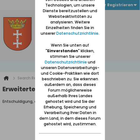
Anmelden oder Registrieren
Technologien, um unsere
Dienste bereitzustellen und
Websiteaktivitäten zu
analysieren. Weitere
Einzelheiten finden Sie in
unserer
Datenschutzrichtlinie
.
Wenn Sie unten auf
"
Einverstanden
" klicken,
stimmen Sie unserer
Datenschutzrichtlinie
und
unseren Datenverarbeitungs-
und Cookie-Praktiken wie dort
Search Result
beschrieben zu. Sie erkennen
außerdem an, dass dieses
Erweiterte Suche
Forum möglicherweise
außerhalb Ihres Landes
Entschuldigung, du darfst diese Seite nicht aufrufen.
gehostet wird und Sie der
Erhebung, Speicherung und
Verarbeitung Ihrer Daten in
dem Land, in dem dieses Forum
gehostet wird, zustimmen.