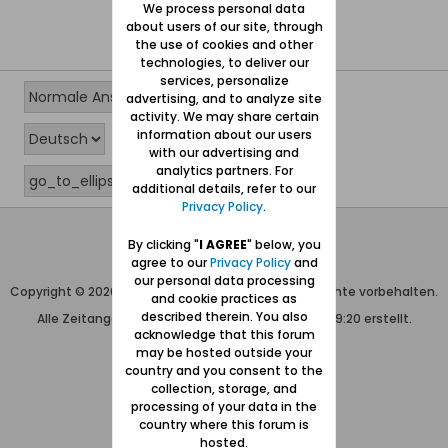
We process personal data
about users of our site, through
the use of cookies and other
technologies, to deliver our
services, personalize
advertising, and to analyze site
activity. We may share certain
information about our users
with our advertising and
analytics partners. For
additional details, refer to our
Privacy Policy
.
Wolfgang Naujocks MMXXVI
By clicking "
I AGREE
" below, you
agree to our
Privacy Policy
and
Powered by
vBulletin®
our personal data processing
Copyright © 2026 MH Sub I, LLC dba vBulletin. Alle Rechte vorbehalten.
and cookie practices as
described therein. You also
Alle Zeitangaben in WEZ+1. Die Seite wurde um 09:20 erstellt.
acknowledge that this forum
may be hosted outside your
country and you consent to the
collection, storage, and
processing of your data in the
country where this forum is
hosted.