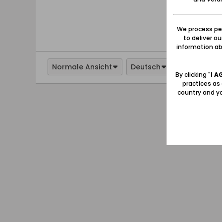
We process per
to deliver o
information abo
Normale Ansicht
Deutsch
By clicking "
I A
practices as
country and yo