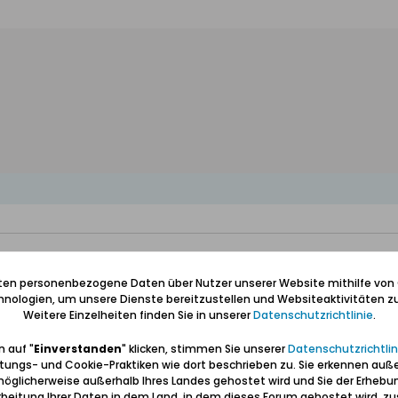
iten personenbezogene Daten über Nutzer unserer Website mithilfe von
nologien, um unsere Dienste bereitzustellen und Websiteaktivitäten zu
Weitere Einzelheiten finden Sie in unserer
Datenschutzrichtlinie
.
 auf "
Einverstanden
" klicken, stimmen Sie unserer
Datenschutzrichtlin
tungs- und Cookie-Praktiken wie dort beschrieben zu. Sie erkennen auß
öglicherweise außerhalb Ihres Landes gehostet wird und Sie der Erhebu
beitung Ihrer Daten in dem Land, in dem dieses Forum gehostet wird, 