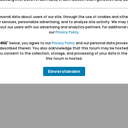
sonal data about users of our site, through the use of cookies and othe
ur services, personalize advertising, and to analyze site activity. We may 
ut our users with our advertising and analytics partners. For additional d
our
Privacy Policy
.
Hilfe
Kontakt
Pr
GREE
" below, you agree to our
Privacy Policy
and our personal data proces
 described therein. You also acknowledge that this forum may be hosted
u consent to the collection, storage, and processing of your data in th
Wolfgang Naujocks MMXXVI
this forum is hosted.
Powered by
vBulletin®
Einverstanden
Copyright © 2026 MH Sub I, LLC dba vBulletin. Alle Rechte vorbehalten.
Alle Zeitangaben in WEZ+1. Die Seite wurde um 13:29 erstellt.