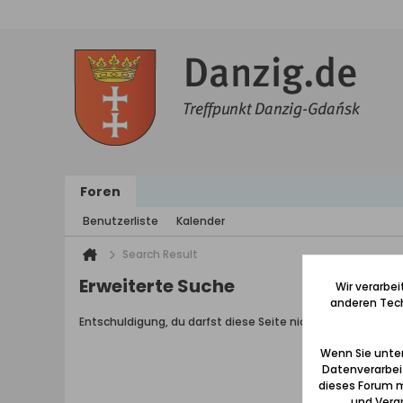
Foren
Benutzerliste
Kalender
Search Result
Erweiterte Suche
Wir verarbe
anderen Tech
Entschuldigung, du darfst diese Seite nicht aufrufen.
Wenn Sie unten
Datenverarbei
dieses Forum m
und Verar