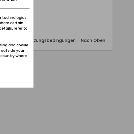
r technologies,
share certain
etails, refer to
ivatsphäre
Nutzungsbedingungen
Nach Oben
sing and cookie
 outside your
e country where