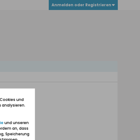
Anmelden oder Registrieren
 Cookies und
 analysieren.
ie
und unseren
erdem an, dass
ng, Speicherung
zustimmen.