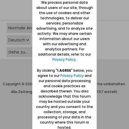
We process personal data
about users of our site, through
the use of cookies and other
technologies, to deliver our
services, personalize
advertising, and to analyze site
activity. We may share certain
information about our users
with our advertising and
analytics partners. For
additional details, refer to our
Privacy Policy
.
Wolfgang Naujocks MMXXVI
By clicking "
I AGREE
" below, you
agree to our
Privacy Policy
and
Powered by
vBulletin®
our personal data processing
Copyright © 2026 MH Sub I, LLC dba vBulletin. Alle Rechte vorbehalten.
and cookie practices as
described therein. You also
Alle Zeitangaben in WEZ+1. Die Seite wurde um 01:57 erstellt.
acknowledge that this forum
may be hosted outside your
country and you consent to the
collection, storage, and
processing of your data in the
country where this forum is
hosted.