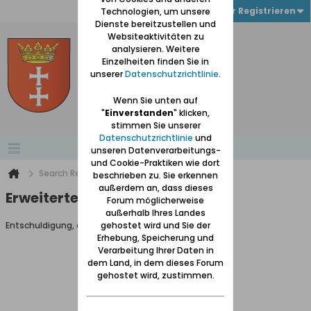
Anmelden oder Registrieren
Technologien, um unsere
Dienste bereitzustellen und
Websiteaktivitäten zu
analysieren. Weitere
Einzelheiten finden Sie in
unserer
Datenschutzrichtlinie
.
Wenn Sie unten auf
"
Einverstanden
" klicken,
stimmen Sie unserer
Datenschutzrichtlinie
und
unseren Datenverarbeitungs-
und Cookie-Praktiken wie dort
Search Result
beschrieben zu. Sie erkennen
außerdem an, dass dieses
Erweiterte Suche
Forum möglicherweise
außerhalb Ihres Landes
Entschuldigung, du darfst diese Seite nicht aufrufen.
gehostet wird und Sie der
Erhebung, Speicherung und
Verarbeitung Ihrer Daten in
dem Land, in dem dieses Forum
gehostet wird, zustimmen.