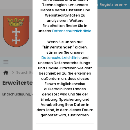
Anmelden oder Registrieren
Technologien, um unsere
Dienste bereitzustellen und
Websiteaktivitäten zu
analysieren. Weitere
Einzelheiten finden Sie in
unserer
Datenschutzrichtlinie
.
Wenn Sie unten auf
"
Einverstanden
" klicken,
stimmen Sie unserer
Datenschutzrichtlinie
und
unseren Datenverarbeitungs-
und Cookie-Praktiken wie dort
Search Result
beschrieben zu. Sie erkennen
außerdem an, dass dieses
Erweiterte Suche
Forum möglicherweise
außerhalb Ihres Landes
Entschuldigung, du darfst diese Seite nicht aufrufen.
gehostet wird und Sie der
Erhebung, Speicherung und
Verarbeitung Ihrer Daten in
dem Land, in dem dieses Forum
gehostet wird, zustimmen.