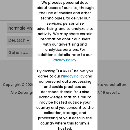
We process personal data
about users of our site, through
the use of cookies and other
technologies, to deliver our
services, personalize
advertising, and to analyze site
activity. We may share certain
information about our users
with our advertising and
analytics partners. For
additional details, refer to our
Privacy Policy
.
Wolfgang Naujocks MMXXVI
By clicking "
I AGREE
" below, you
agree to our
Privacy Policy
and
Powered by
vBulletin®
our personal data processing
Copyright © 2026 MH Sub I, LLC dba vBulletin. Alle Rechte vorbehalten.
and cookie practices as
described therein. You also
Alle Zeitangaben in WEZ+1. Die Seite wurde um 07:49 erstellt.
acknowledge that this forum
may be hosted outside your
country and you consent to the
collection, storage, and
processing of your data in the
country where this forum is
hosted.