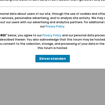
sonal data about users of our site, through the use of cookies and othe
ur services, personalize advertising, and to analyze site activity. We may 
ut our users with our advertising and analytics partners. For additional d
our
Privacy Policy
.
Hilfe
Kontakt
Pr
GREE
" below, you agree to our
Privacy Policy
and our personal data proces
 described therein. You also acknowledge that this forum may be hosted
u consent to the collection, storage, and processing of your data in th
Wolfgang Naujocks MMXXVI
this forum is hosted.
Powered by
vBulletin®
Einverstanden
Copyright © 2026 MH Sub I, LLC dba vBulletin. Alle Rechte vorbehalten.
Alle Zeitangaben in WEZ+1. Die Seite wurde um 11:45 erstellt.