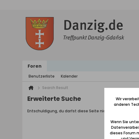
Foren
Benutzerliste
Kalender
Search Result
Erweiterte Suche
Wir verarbe
anderen Tech
Entschuldigung, du darfst diese Seite nicht aufrufen.
Wenn Sie unten
Datenverarbei
dieses Forum m
und Verar