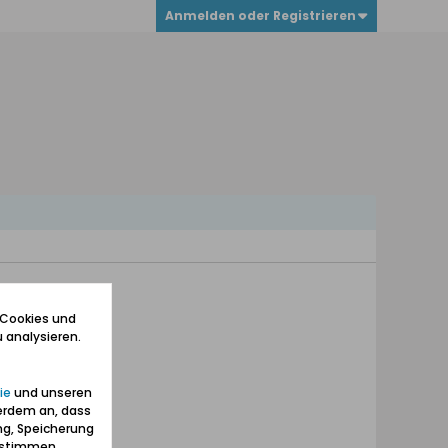
Anmelden oder Registrieren
 Cookies und
 analysieren.
ie
und unseren
erdem an, dass
ng, Speicherung
zustimmen.