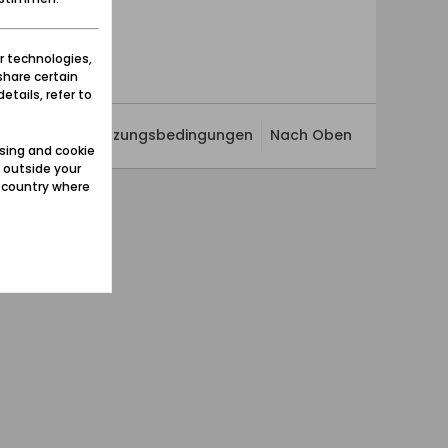
r technologies,
share certain
etails, refer to
ivatsphäre
Nutzungsbedingungen
Nach Oben
sing and cookie
 outside your
e country where