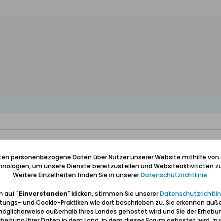
iten personenbezogene Daten über Nutzer unserer Website mithilfe von
nologien, um unsere Dienste bereitzustellen und Websiteaktivitäten zu
Weitere Einzelheiten finden Sie in unserer
Datenschutzrichtlinie
.
 auf "
Einverstanden
" klicken, stimmen Sie unserer
Datenschutzrichtlin
tungs- und Cookie-Praktiken wie dort beschrieben zu. Sie erkennen auß
öglicherweise außerhalb Ihres Landes gehostet wird und Sie der Erhebu
beitung Ihrer Daten in dem Land, in dem dieses Forum gehostet wird, 