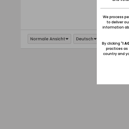
We process per
to deliver o
information abo
Normale Ansicht
Deutsch
By clicking "
I A
practices as
country and yo