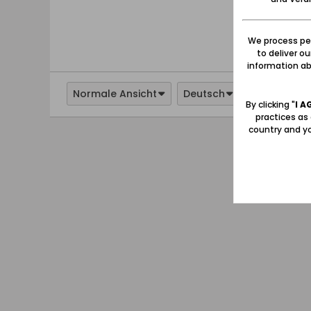
We process per
to deliver o
information abo
Normale Ansicht
Deutsch
By clicking "
I A
practices as
country and yo