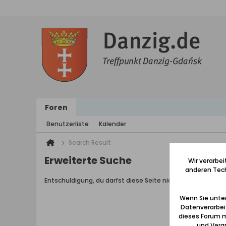
Foren
Benutzerliste
Kalender
Search Result
Erweiterte Suche
Wir verarbe
anderen Tech
Entschuldigung, du darfst diese Seite nicht aufrufen.
Wenn Sie unten
Datenverarbei
dieses Forum m
und Verar