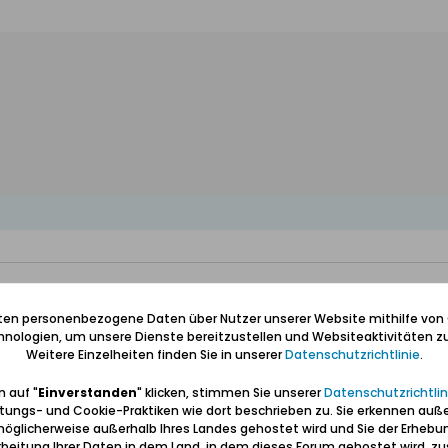
iten personenbezogene Daten über Nutzer unserer Website mithilfe von
nologien, um unsere Dienste bereitzustellen und Websiteaktivitäten zu
Weitere Einzelheiten finden Sie in unserer
Datenschutzrichtlinie
.
 auf "
Einverstanden
" klicken, stimmen Sie unserer
Datenschutzrichtlin
tungs- und Cookie-Praktiken wie dort beschrieben zu. Sie erkennen auß
öglicherweise außerhalb Ihres Landes gehostet wird und Sie der Erhebu
beitung Ihrer Daten in dem Land, in dem dieses Forum gehostet wird, 