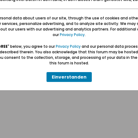
sonal data about users of our site, through the use of cookies and othe
ur services, personalize advertising, and to analyze site activity. We may 
ut our users with our advertising and analytics partners. For additional d
our
Privacy Policy
.
Hilfe
Kontakt
Pr
GREE
" below, you agree to our
Privacy Policy
and our personal data proces
 described therein. You also acknowledge that this forum may be hosted
u consent to the collection, storage, and processing of your data in th
Wolfgang Naujocks MMXXVI
this forum is hosted.
Powered by
vBulletin®
Einverstanden
Copyright © 2026 MH Sub I, LLC dba vBulletin. Alle Rechte vorbehalten.
Alle Zeitangaben in WEZ+1. Die Seite wurde um 10:38 erstellt.