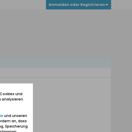
Anmelden oder Registrieren
 Cookies und
 analysieren.
ie
und unseren
erdem an, dass
ng, Speicherung
zustimmen.