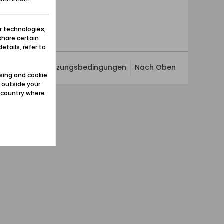
r technologies,
share certain
etails, refer to
ivatsphäre
Nutzungsbedingungen
Nach Oben
sing and cookie
 outside your
e country where