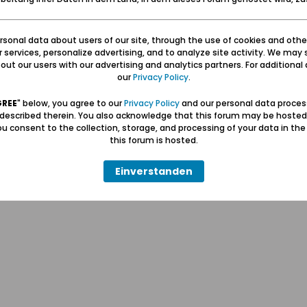
sonal data about users of our site, through the use of cookies and othe
ur services, personalize advertising, and to analyze site activity. We may 
ut our users with our advertising and analytics partners. For additional d
our
Privacy Policy
.
Hilfe
Kontakt
Pr
GREE
" below, you agree to our
Privacy Policy
and our personal data proces
 described therein. You also acknowledge that this forum may be hosted
u consent to the collection, storage, and processing of your data in th
Wolfgang Naujocks MMXXVI
this forum is hosted.
Powered by
vBulletin®
Einverstanden
Copyright © 2026 MH Sub I, LLC dba vBulletin. Alle Rechte vorbehalten.
Alle Zeitangaben in WEZ+1. Die Seite wurde um 17:30 erstellt.