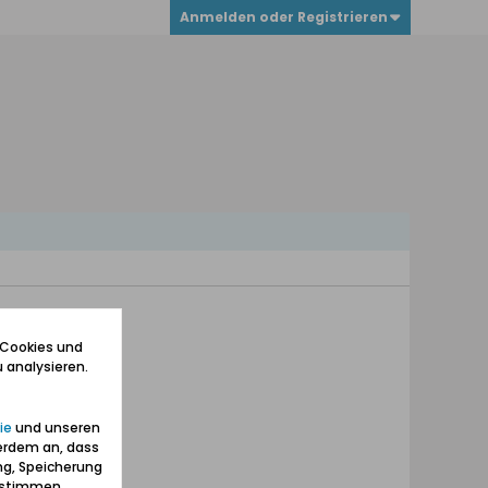
Anmelden oder Registrieren
 Cookies und
 analysieren.
ie
und unseren
erdem an, dass
ng, Speicherung
zustimmen.