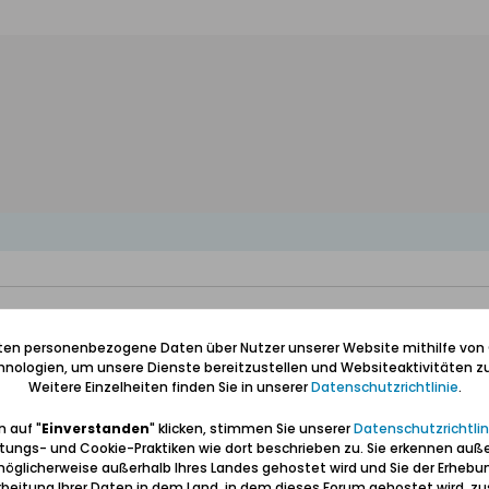
iten personenbezogene Daten über Nutzer unserer Website mithilfe von
nologien, um unsere Dienste bereitzustellen und Websiteaktivitäten zu
Weitere Einzelheiten finden Sie in unserer
Datenschutzrichtlinie
.
 auf "
Einverstanden
" klicken, stimmen Sie unserer
Datenschutzrichtlin
tungs- und Cookie-Praktiken wie dort beschrieben zu. Sie erkennen auß
öglicherweise außerhalb Ihres Landes gehostet wird und Sie der Erhebu
beitung Ihrer Daten in dem Land, in dem dieses Forum gehostet wird, 