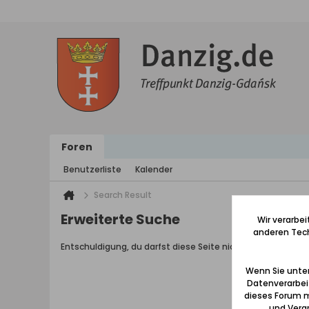
Foren
Benutzerliste
Kalender
Search Result
Erweiterte Suche
Wir verarbe
anderen Tech
Entschuldigung, du darfst diese Seite nicht aufrufen.
Wenn Sie unten
Datenverarbei
dieses Forum m
und Verar