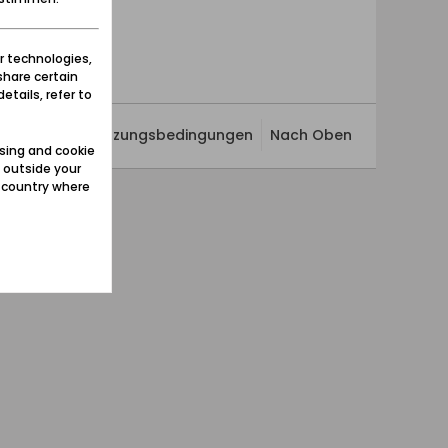
r technologies,
share certain
etails, refer to
ivatsphäre
Nutzungsbedingungen
Nach Oben
sing and cookie
 outside your
e country where