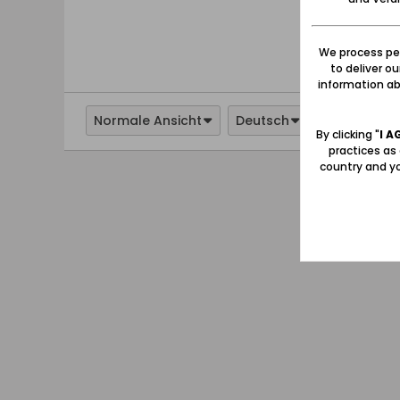
We process per
to deliver o
information abo
Normale Ansicht
Deutsch
By clicking "
I A
practices as
country and yo