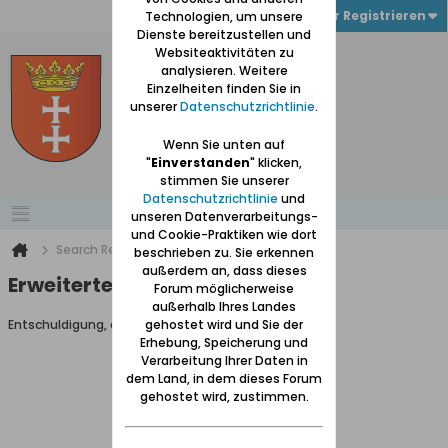
Anmelden oder Registrieren
Technologien, um unsere
Dienste bereitzustellen und
Websiteaktivitäten zu
analysieren. Weitere
Einzelheiten finden Sie in
unserer
Datenschutzrichtlinie
.
Wenn Sie unten auf
"
Einverstanden
" klicken,
stimmen Sie unserer
Datenschutzrichtlinie
und
unseren Datenverarbeitungs-
und Cookie-Praktiken wie dort
Search Result
beschrieben zu. Sie erkennen
außerdem an, dass dieses
Erweiterte Suche
Forum möglicherweise
außerhalb Ihres Landes
Entschuldigung, du darfst diese Seite nicht aufrufen.
gehostet wird und Sie der
Erhebung, Speicherung und
Verarbeitung Ihrer Daten in
dem Land, in dem dieses Forum
gehostet wird, zustimmen.