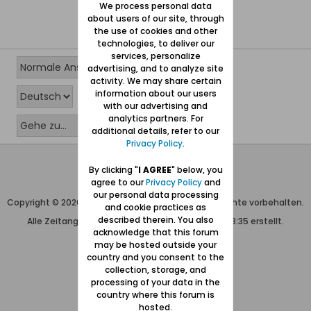
We process personal data
about users of our site, through
the use of cookies and other
technologies, to deliver our
services, personalize
advertising, and to analyze site
activity. We may share certain
information about our users
with our advertising and
analytics partners. For
additional details, refer to our
Privacy Policy
.
Wolfgang Naujocks MMXXVI
By clicking "
I AGREE
" below, you
agree to our
Privacy Policy
and
Powered by
vBulletin®
our personal data processing
Copyright © 2026 MH Sub I, LLC dba vBulletin. Alle Rechte vorbehalten.
and cookie practices as
described therein. You also
Alle Zeitangaben in WEZ+1. Die Seite wurde um 13:35 erstellt.
acknowledge that this forum
may be hosted outside your
country and you consent to the
collection, storage, and
processing of your data in the
country where this forum is
hosted.